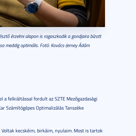
észtő érzelmi alapon is ragaszkodik a gondjaira bízott
ása meddig optimális
.
Fotó: Kovács-Jerney Ádám
l a felkiáltással fordult az SZTE Mezőgazdasági
Kar Számítógépes Optimalizálás Tanszéke
 Voltak kecskéim, birkáim, nyulaim. Most is tartok