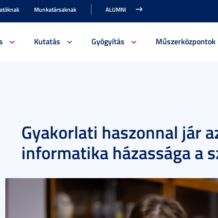
gatóknak
Munkatársaknak
ALUMNI
s
Kutatás
Gyógyítás
Műszerközpontok
Gyakorlati haszonnal jár 
informatika házassága a 