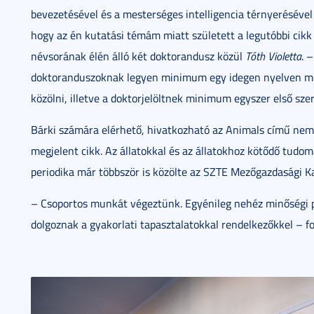
bevezetésével és a mesterséges intelligencia térnyerésével
hogy az én kutatási témám miatt született a legutóbbi cikk
névsorának élén álló két doktorandusz közül
Tóth Violetta
. 
doktoranduszoknak legyen minimum egy idegen nyelven meg
közölni, illetve a doktorjelöltnek minimum egyszer első szer
Bárki számára elérhető, hivatkozható az Animals című nemze
megjelent cikk. Az állatokkal és az állatokhoz kötődő tudo
periodika már többször is közölte az SZTE Mezőgazdasági K
– Csoportos munkát végeztünk. Egyénileg nehéz minőségi pu
dolgoznak a gyakorlati tapasztalatokkal rendelkezőkkel – 