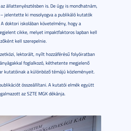
 az állattenyésztésben is. De úgy is mondhatnám,
 – jelentette ki mosolyogva a publikáló kutatók
– A doktori iskolában követelmény, hogy a
jelent cikke, melyet impaktfaktoros lapban kell
zőként kell szerepelnie.
tközi, lektorált, nyílt hozzáférésű folyóiratban
mányágakkal foglalkozó, kéthetente megjelenő
ar kutatóinak a különböző témájú közleményeit.
blikációt összeállítani. A kutatói elmék együtt
fogalmazott az SZTE MGK dékánja.