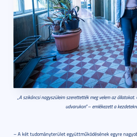
„
A szikáncsi nagyszüleim szerettették meg velem az állatokat. 
udvarukon
”
– emlékezett a kezdetekre
– A két tudományterület együttműködésének egyre nagyobb 