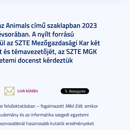
 az Animals című szaklapban 2023
vsorában. A nyílt forrású
özül az SZTE Mezőgazdasági Kar két
át és témavezetőjét, az SZTE MGK
gyetemi docenst kérdeztük
Link küldés
ai felsőoktatásban – fogalmazott
Mikó Edit
, amikor
rtudomány és az informatika szegedi egyetemi
hasznosabbnál hasznosabb kutatói eredményeket.