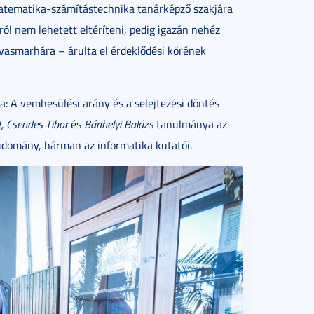
 matematika-számítástechnika tanárképző szakjára
ról nem lehetett eltéríteni, pedig igazán nehéz
vasmarhára – árulta el érdeklődési körének
: A vemhesülési arány és a selejtezési döntés
t, Csendes Tibor
és
Bánhelyi Balázs
tanulmánya az
udomány, hárman az informatika kutatói.