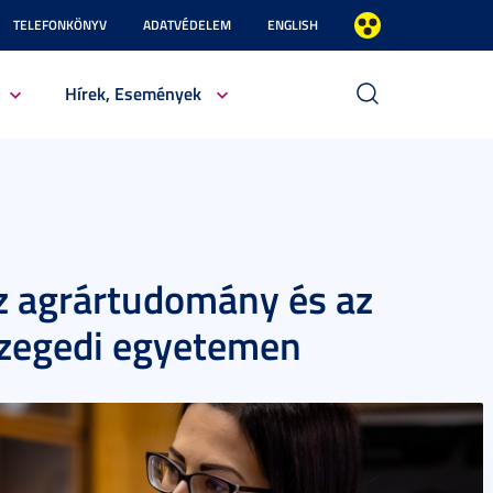
TELEFONKÖNYV
ADATVÉDELEM
ENGLISH
Hírek, Események
az agrártudomány és az
szegedi egyetemen