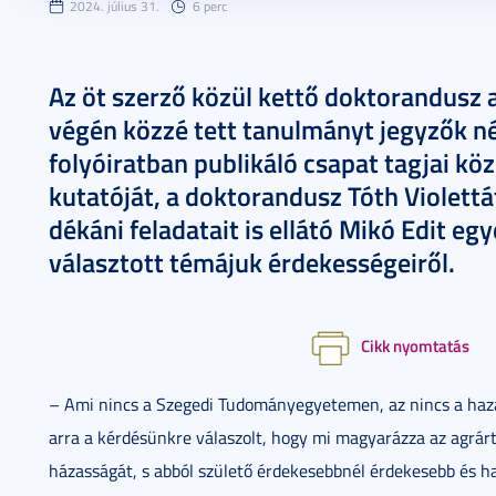
2024. július 31.
6 perc
Az öt szerző közül kettő doktorandusz
végén közzé tett tanulmányt jegyzők né
folyóiratban publikáló csapat tagjai k
kutatóját, a doktorandusz Tóth Violett
dékáni feladatait is ellátó Mikó Edit e
választott témájuk érdekességeiről.
Cikk nyomtatás
– Ami nincs a Szegedi Tudományegyetemen, az nincs a haz
arra a kérdésünkre válaszolt, hogy mi magyarázza az agrá
házasságát, s abból születő érdekesebbnél érdekesebb és 