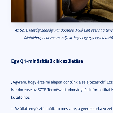
Az SZTE Mezőgazdasági Kar docense, Mikó Edit
szerint a teny
állatokhoz, nehezen mondja ki, hogy egy-egy egyed tart
Egy Q1-minősítésű cikk születése
„Agyrém, hogy érzelmi alapon döntünk a selejtezésről!” Ezze
Kar docense az SZTE Természettudományi és Informatikai 
kutatóihoz.
– Az állattenyésztői múltam messzire, a gyerekkorba vezet.