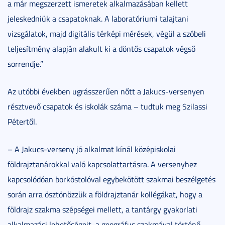
a már megszerzett ismeretek alkalmazásában kellett
jeleskedniük a csapatoknak. A laboratóriumi talajtani
vizsgálatok, majd digitális térképi mérések, végül a szóbeli
teljesítmény alapján alakult ki a döntős csapatok végső
sorrendje.”
Az utóbbi években ugrásszerűen nőtt a Jakucs-versenyen
résztvevő csapatok és iskolák száma – tudtuk meg Szilassi
Pétertől.
– A Jakucs-verseny jó alkalmat kínál középiskolai
földrajztanárokkal való kapcsolattartásra. A versenyhez
kapcsolódóan borkóstolóval egybekötött szakmai beszélgetés
során arra ösztönözzük a földrajztanár kollégákat, hogy a
földrajz szakma szépségei mellett, a tantárgy gyakorlati
alkalmazási lehetőségeit, a geográfus szakmával történő