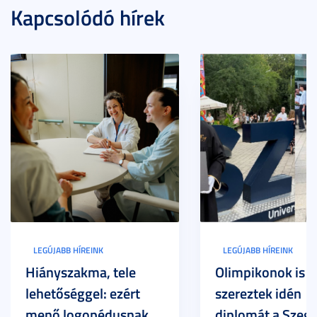
Kapcsolódó hírek
LEGÚJABB HÍREINK
LEGÚJABB HÍREINK
Hiányszakma, tele
Olimpikonok is
lehetőséggel: ezért
szereztek idén
menő logopédusnak
diplomát a Szege