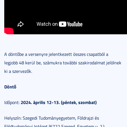
A döntőbe a versenyre jelentkezett összes csapatból a
legjobb 48 kerül be, számukra további szakirodalmat jelölnek
ki a szervezők.
Döntő
2024. április 12-13. (péntek, szombat)
Időpont:
Helyszín: Szegedi Tudományegyetem, Földrajzi és
Földtudományi Intézet (6722 Szeged, Egyetem u. 2.)