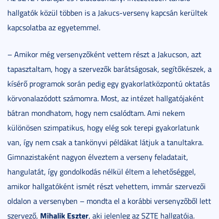
hallgatók közül többen is a Jakucs-verseny kapcsán kerültek
kapcsolatba az egyetemmel.
– Amikor még versenyzőként vettem részt a Jakucson, azt
tapasztaltam, hogy a szervezők barátságosak, segítőkészek, a
kísérő programok során pedig egy gyakorlatközpontú oktatás
körvonalazódott számomra. Most, az intézet hallgatójaként
bátran mondhatom, hogy nem csalódtam. Ami nekem
különösen szimpatikus, hogy elég sok terepi gyakorlatunk
van, így nem csak a tankönyvi példákat látjuk a tanultakra.
Gimnazistaként nagyon élveztem a verseny feladatait,
hangulatát, így gondolkodás nélkül éltem a lehetőséggel,
amikor hallgatóként ismét részt vehettem, immár szervezői
oldalon a versenyben – mondta el a korábbi versenyzőből lett
Mihalik Eszter
szervező,
, aki jelenleg az SZTE hallgatója.