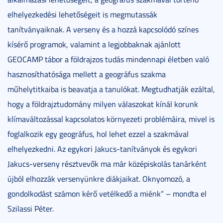
elhelyezkedési lehetőségeit is megmutassák
tanítványaiknak. A verseny és a hozzá kapcsolódó színes
kísérő programok, valamint a legjobbaknak ajánlott
GEOCAMP tábor a földrajzos tudás mindennapi életben való
hasznosíthatósága mellett a geográfus szakma
műhelytitkaiba is beavatja a tanulókat. Megtudhatják ezáltal,
hogy a földrajztudomány milyen válaszokat kínál korunk
klímaváltozással kapcsolatos környezeti problémáira, mivel is
foglalkozik egy geográfus, hol lehet ezzel a szakmával
elhelyezkedni. Az egykori Jakucs-tanítványok és egykori
Jakucs-verseny résztvevők ma már középiskolás tanárként
újból elhozzák versenyünkre diákjaikat. Oknyomozó, a
gondolkodást számon kérő vetélkedő a miénk” – mondta el
Szilassi Péter.