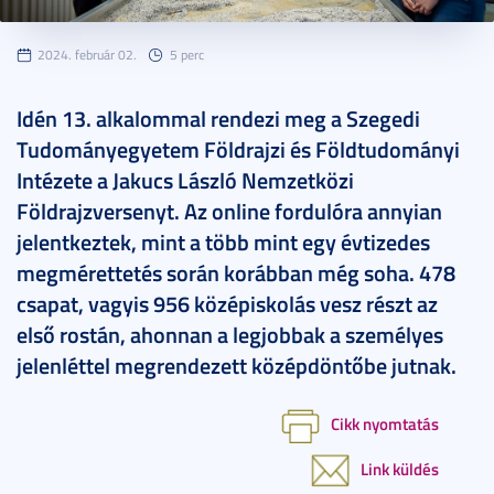
2024. február 02.
5 perc
Idén 13. alkalommal rendezi meg a Szegedi
Tudományegyetem Földrajzi és Földtudományi
Intézete a Jakucs László Nemzetközi
Földrajzversenyt. Az online fordulóra annyian
jelentkeztek, mint a több mint egy évtizedes
megmérettetés során korábban még soha. 478
csapat, vagyis 956 középiskolás vesz részt az
első rostán, ahonnan a legjobbak a személyes
jelenléttel megrendezett középdöntőbe jutnak.
Cikk nyomtatás
Link küldés