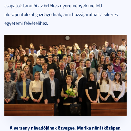
csapatok tanulói az értékes nyeremények mellett
pluszpontokkal gazdagodnak, ami hozzájárulhat a sikeres
egyetemi felvételihez.
A verseny névadójának özvegye, Marika néni (középen,