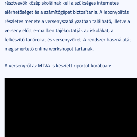
résztvevők középiskoláinak kell a szükséges internetes
elérhetőséget és a számítógépet biztosítania. A lebonyolítás
részletes menete a versenyszabályzatban található, illetve a
verseny előtt e-mailben tájékoztatják az iskolákat, a
felkészítő tanárokat és versenyzőket. A rendszer használatát
megismertető online workshopot tartanak.
A versenyről az MTVA is készíett riportot korábban: