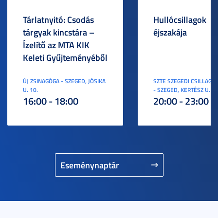
Tárlatnyitó: Csodás
Hullócsillagok
tárgyak kincstára –
éjszakája
Ízelítő az MTA KIK
Keleti Gyűjteményéből
ÚJ ZSINAGÓGA - SZEGED, JÓSIKA
SZTE SZEGEDI CSILLAGV
U. 10.
- SZEGED, KERTÉSZ U. 3.
16:00 - 18:00
20:00 - 23:00
Eseménynaptár