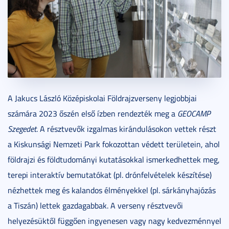
A Jakucs László Középiskolai Földrajzverseny legjobbjai
számára 2023 őszén első ízben rendezték meg a
GEOCAMP
Szegedet
. A résztvevők izgalmas kirándulásokon vettek részt
a Kiskunsági Nemzeti Park fokozottan védett területein, ahol
földrajzi és földtudományi kutatásokkal ismerkedhettek meg,
terepi interaktív bemutatókat (pl. drónfelvételek készítése)
nézhettek meg és kalandos élményekkel (pl. sárkányhajózás
a Tiszán) lettek gazdagabbak. A verseny résztvevői
helyezésüktől függően ingyenesen vagy nagy kedvezménnyel