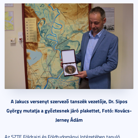
A Jakucs versenyt szervező tanszék vezetője, Dr. Sipos
György mutatja a győztesnek járó plakettet, Fotó: Kovács-
Jerney Ádám
Az SZTE Földrajzi és Földtudományi Intézetében tanuló