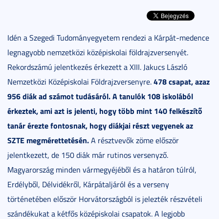
Idén a Szegedi Tudományegyetem rendezi a Kárpát-medence
legnagyobb nemzetközi középiskolai földrajzversenyét.
Rekordszámú jelentkezés érkezett a XIII. Jakucs László
478 csapat, azaz
Nemzetközi Középiskolai Földrajzversenyre.
956 diák ad számot tudásáról. A tanulók 108 iskolából
érkeztek, ami azt is jelenti, hogy több mint 140 felkészítő
tanár érezte fontosnak, hogy diákjai részt vegyenek az
SZTE megmérettetésén.
A résztvevők zöme először
jelentkezett, de 150 diák már rutinos versenyző.
Magyarország minden vármegyéjéből és a határon túlról,
Erdélyből, Délvidékről, Kárpátaljáról és a verseny
történetében először Horvátországból is jelezték részvételi
szándékukat a kétfős középiskolai csapatok. A legjobb