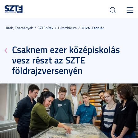
Toggl
navig
Hírek, Események
SZTEhírek
Hírarchívum
2024. Február
Csaknem ezer középiskolás
vesz részt az SZTE
földrajzversenyén