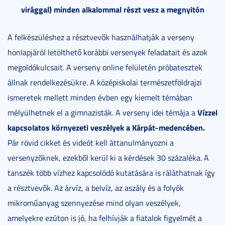
virággal) minden alkalommal részt vesz a megnyitón
A felkészüléshez a résztvevők használhatják a verseny
honlapjáról letölthető korábbi versenyek feladatait és azok
megoldókulcsait. A verseny online felületén próbatesztek
állnak rendelkezésükre. A középiskolai természetföldrajzi
ismeretek mellett minden évben egy kiemelt témában
Vízzel
mélyülhetnek el a gimnazisták. A verseny idei témája a
kapcsolatos környezeti veszélyek a Kárpát-medencében.
Pár rövid cikket és videót kell áttanulmányozni a
versenyzőknek, ezekből kerül ki a kérdések 30 százaléka. A
tanszék több vízhez kapcsolódó kutatására is ráláthatnak így
a résztvevők. Az árvíz, a belvíz, az aszály és a folyók
mikroműanyag szennyezése mind olyan veszélyek,
amelyekre ezúton is jó, ha felhívják a fiatalok figyelmét a