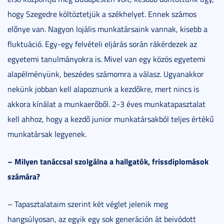
hogy Szegedre költöztetjük a székhelyet. Ennek számos
előnye van. Nagyon lojális munkatársaink vannak, kisebb a
fluktuáció. Egy-egy felvételi eljárás során rákérdezek az
egyetemi tanulmányokra is. Mivel van egy közös egyetemi
alapélményünk, beszédes számomra a válasz. Ugyanakkor
nekünk jobban kell alapoznunk a kezdőkre, mert nincs is
akkora kínálat a munkaerőből. 2-3 éves munkatapasztalat
kell ahhoz, hogy a kezdő junior munkatársakból teljes értékű
munkatársak legyenek.
– Milyen tanáccsal szolgálna a hallgatók, frissdiplomások
számára?
– Tapasztalataim szerint két véglet jelenik meg
hangsúlyosan, az egyik egy sok generáción át beivódott