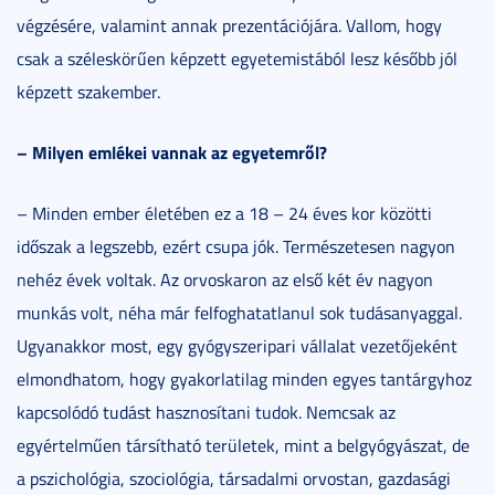
végzésére, valamint annak prezentációjára. Vallom, hogy
csak a széleskörűen képzett egyetemistából lesz később jól
képzett szakember.
– Milyen emlékei vannak az egyetemről?
– Minden ember életében ez a 18 – 24 éves kor közötti
időszak a legszebb, ezért csupa jók. Természetesen nagyon
nehéz évek voltak. Az orvoskaron az első két év nagyon
munkás volt, néha már felfoghatatlanul sok tudásanyaggal.
Ugyanakkor most, egy gyógyszeripari vállalat vezetőjeként
elmondhatom, hogy gyakorlatilag minden egyes tantárgyhoz
kapcsolódó tudást hasznosítani tudok. Nemcsak az
egyértelműen társítható területek, mint a belgyógyászat, de
a pszichológia, szociológia, társadalmi orvostan, gazdasági