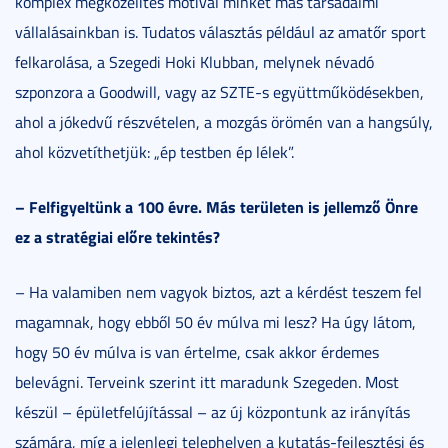
komplex megközelítés motivál minket más társadalmi
vállalásainkban is. Tudatos választás például az amatőr sport
felkarolása, a Szegedi Hoki Klubban, melynek névadó
szponzora a Goodwill, vagy az SZTE-s együttműködésekben,
ahol a jókedvű részvételen, a mozgás örömén van a hangsúly,
ahol közvetíthetjük: „ép testben ép lélek”.
– Felfigyeltünk a 100 évre. Más területen is jellemző Önre
ez a stratégiai előre tekintés?
– Ha valamiben nem vagyok biztos, azt a kérdést teszem fel
magamnak, hogy ebből 50 év múlva mi lesz? Ha úgy látom,
hogy 50 év múlva is van értelme, csak akkor érdemes
belevágni. Terveink szerint itt maradunk Szegeden. Most
készül – épületfelújítással – az új központunk az irányítás
számára, míg a jelenlegi telephelyen a kutatás-fejlesztési és