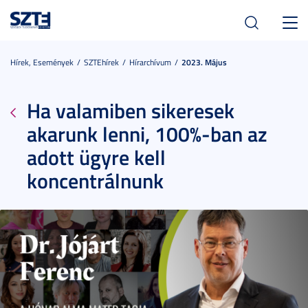
Toggl
navig
Hírek, Események
SZTEhírek
Hírarchívum
2023. Május
Ha valamiben sikeresek
akarunk lenni, 100%-ban az
adott ügyre kell
koncentrálnunk