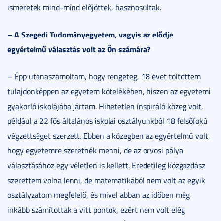
ismeretek mind-mind előjöttek, hasznosultak.
– A Szegedi Tudományegyetem, vagyis az elődje
egyértelmű választás volt az Ön számára?
– Épp utánaszámoltam, hogy rengeteg, 18 évet töltöttem
tulajdonképpen az egyetem kötelékében, hiszen az egyetemi
gyakorló iskolájába jártam. Hihetetlen inspiráló közeg volt,
például a 22 fős általános iskolai osztályunkból 18 felsőfokú
végzettséget szerzett. Ebben a közegben az egyértelmű volt,
hogy egyetemre szeretnék menni, de az orvosi pálya
választásához egy véletlen is kellett. Eredetileg közgazdász
szerettem volna lenni, de matematikából nem volt az egyik
osztályzatom megfelelő, és mivel abban az időben még
inkább számítottak a vitt pontok, ezért nem volt elég