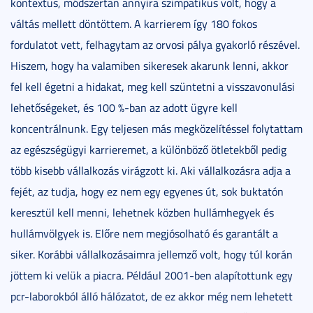
kontextus, módszertan annyira szimpatikus volt, hogy a
váltás mellett döntöttem. A karrierem így 180 fokos
fordulatot vett, felhagytam az orvosi pálya gyakorló részével.
Hiszem, hogy ha valamiben sikeresek akarunk lenni, akkor
fel kell égetni a hidakat, meg kell szüntetni a visszavonulási
lehetőségeket, és 100 %-ban az adott ügyre kell
koncentrálnunk. Egy teljesen más megközelítéssel folytattam
az egészségügyi karrieremet, a különböző ötletekből pedig
több kisebb vállalkozás virágzott ki. Aki vállalkozásra adja a
fejét, az tudja, hogy ez nem egy egyenes út, sok buktatón
keresztül kell menni, lehetnek közben hullámhegyek és
hullámvölgyek is. Előre nem megjósolható és garantált a
siker. Korábbi vállalkozásaimra jellemző volt, hogy túl korán
jöttem ki velük a piacra. Például 2001-ben alapítottunk egy
pcr-laborokból álló hálózatot, de ez akkor még nem lehetett