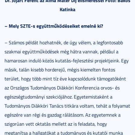
Dr. Jójárt Ferenc az Alma Mater Díj elismeréssel Fotó: Bakos
Katinka
– Mely SZTE-s együttműködéseiket emelné ki?
– Számos példát hozhatnék, de úgy vélem, a legfontosabb
szakmai együttműködések még hátra vannak, például a
hamarosan induló közös kutatás-fejlesztési projektjeink. Egy
másik, talán kisebb horderejű, mégis kiemelten fontos
terület, hogy több mint tíz éve kapcsolódunk támogatóként
az Országos Tudományos Diákköri Konferencia orvos- és
egészségtudományi szekciójához. Egyetemistaként a
Tudományos Diákköri Tanács titkára voltam, tehát a folyamat
egészére van régi és gazdag rálátásom. Az egyetemnek a
szigorúan vett oktatás mellett az is feladata, hogy
megtanítsa a hallgatókat a tudományos és kutatói munka