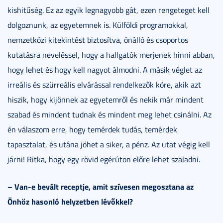
kishitűség. Ez az egyik legnagyobb gát, ezen rengeteget kell
dolgoznunk, az egyetemnek is. Külföldi programokkal,
nemzetközi kitekintést biztosítva, önálló és csoportos
kutatásra neveléssel, hogy a hallgatók merjenek hinni abban,
hogy lehet és hogy kell nagyot álmodni. A másik véglet az
irreális és szürreális elvárással rendelkezők köre, akik azt
hiszik, hogy kijönnek az egyetemről és nekik már mindent
szabad és mindent tudnak és mindent meg lehet csinálni. Az
én válaszom erre, hogy temérdek tudás, temérdek
tapasztalat, és utána jöhet a siker, a pénz. Az utat végig kell
járni! Ritka, hogy egy rövid egérúton előre lehet szaladni.
– Van-e bevált receptje, amit szívesen megosztana az
Önhöz hasonló helyzetben lévőkkel?