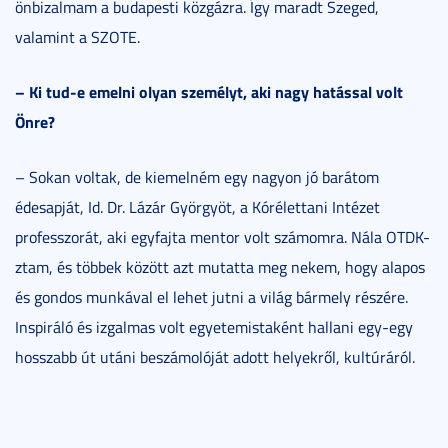
önbizalmam a budapesti közgázra. Így maradt Szeged,
valamint a SZOTE.
– Ki tud-e emelni olyan személyt, aki nagy hatással volt
Önre?
– Sokan voltak, de kiemelném egy nagyon jó barátom
édesapját, Id. Dr. Lázár Györgyöt, a Kórélettani Intézet
professzorát, aki egyfajta mentor volt számomra. Nála OTDK-
ztam, és többek között azt mutatta meg nekem, hogy alapos
és gondos munkával el lehet jutni a világ bármely részére.
Inspiráló és izgalmas volt egyetemistaként hallani egy-egy
hosszabb út utáni beszámolóját adott helyekről, kultúráról.