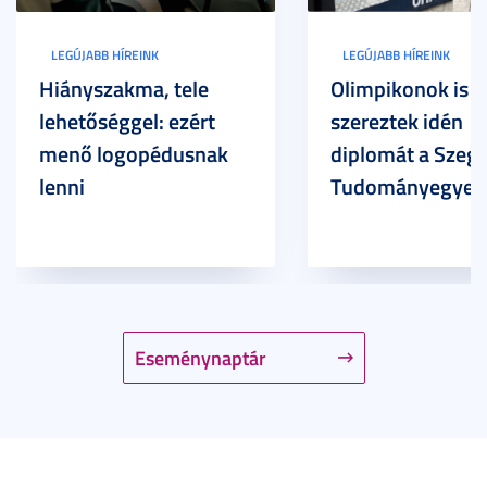
LEGÚJABB HÍREINK
LEGÚJABB HÍREINK
Hiányszakma, tele
Olimpikonok is
lehetőséggel: ezért
szereztek idén
menő logopédusnak
diplomát a Szege
lenni
Tudományegyet
Eseménynaptár