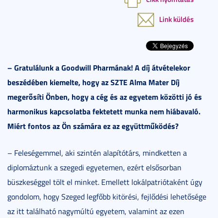
Link küldés
– Gratulálunk a Goodwill Pharmának! A díj átvételekor
beszédében kiemelte, hogy az SZTE Alma Mater Díj
megerősíti Önben, hogy a cég és az egyetem közötti jó és
harmonikus kapcsolatba fektetett munka nem hiábavaló.
Miért fontos az Ön számára ez az együttműködés?
– Feleségemmel, aki szintén alapítótárs, mindketten a
diplomáztunk a szegedi egyetemen, ezért elsősorban
büszkeséggel tölt el minket. Emellett lokálpatriótaként úgy
gondolom, hogy Szeged legfőbb kitörési, fejlődési lehetősége
az itt található nagymúltú egyetem, valamint az ezen