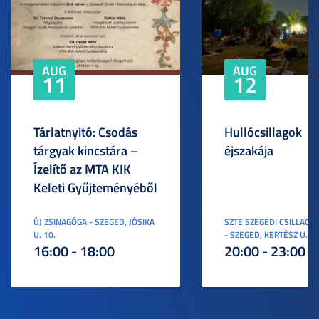
AUG
AUG
11
12
Tárlatnyitó: Csodás
Hullócsillagok
tárgyak kincstára –
éjszakája
Ízelítő az MTA KIK
Keleti Gyűjteményéből
ÚJ ZSINAGÓGA - SZEGED, JÓSIKA
SZTE SZEGEDI CSILLAGV
U. 10.
- SZEGED, KERTÉSZ U. 3.
16:00 - 18:00
20:00 - 23:00