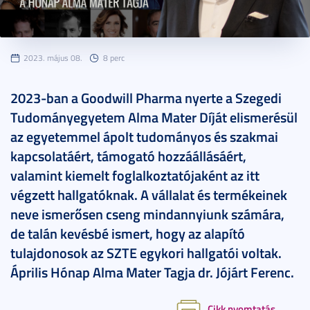
2023. május 08.
8 perc
2023-ban a Goodwill Pharma nyerte a Szegedi
Tudományegyetem Alma Mater Díját elismerésül
az egyetemmel ápolt tudományos és szakmai
kapcsolatáért, támogató hozzáállásáért,
valamint kiemelt foglalkoztatójaként az itt
végzett hallgatóknak. A vállalat és termékeinek
neve ismerősen cseng mindannyiunk számára,
de talán kevésbé ismert, hogy az alapító
tulajdonosok az SZTE egykori hallgatói voltak.
Április Hónap Alma Mater Tagja dr. Jójárt Ferenc.
Cikk nyomtatás