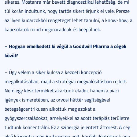
sikeres. Mostanra már bevett diagnosztikai lehetőség, de mi
túl korán indultunk, hogy tartós sikert érjünk el vele. Persze
az ilyen kudarcokból rengeteget lehet tanulni, a know-how, a
kapcsolatok mind megmaradnak és beépülnek.
– Hogyan emelkedett ki végül a Goodwill Pharma a cégek
közül?
– Úgy vélem a siker kulcsa a kezdeti koncepció
megalkotásában, majd a stratégiai megvalósításban rejlett.
Nem egy kész terméket akartunk eladni, hanem a piaci
igények ismeretében, az orvosi háttér segítségével
betegségcentrikusan alkottuk meg azokat a
gyógyszercsaládokat, amelyekkel az adott terápiás területre
tudtunk koncentrálni. Ez a szinergia jelentett áttörést. A cég
első központja még Budapesten volt, később döntöttünk úgy,