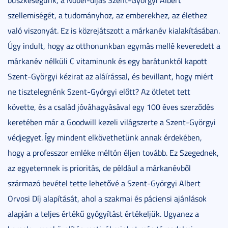
szellemiségét, a tudományhoz, az emberekhez, az élethez
való viszonyát. Ez is közrejátszott a márkanév kialakításában.
Úgy indult, hogy az otthonunkban egymás mellé keveredett a
márkanév nélküli C vitaminunk és egy barátunktól kapott
Szent-Györgyi kézirat az aláírással, és bevillant, hogy miért
ne tisztelegnénk Szent-Györgyi előtt? Az ötletet tett
követte, és a család jóváhagyásával egy 100 éves szerződés
keretében már a Goodwill kezeli világszerte a Szent-Györgyi
védjegyet. Így mindent elkövethetünk annak érdekében,
hogy a professzor emléke méltón éljen tovább. Ez Szegednek,
az egyetemnek is prioritás, de például a márkanévből
származó bevétel tette lehetővé a Szent-Györgyi Albert
Orvosi Díj alapítását, ahol a szakmai és páciensi ajánlások
alapján a teljes értékű gyógyítást értékeljük. Ugyanez a