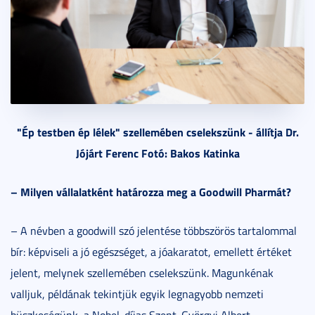
"Ép testben ép lélek" szellemében cselekszünk - állítja Dr.
Jójárt Ferenc Fotó: Bakos Katinka
– Milyen vállalatként határozza meg a Goodwill Pharmát?
– A névben a goodwill szó jelentése többszörös tartalommal
bír: képviseli a jó egészséget, a jóakaratot, emellett értéket
jelent, melynek szellemében cselekszünk. Magunkénak
valljuk, példának tekintjük egyik legnagyobb nemzeti
büszkeségünk, a Nobel-díjas Szent-Györgyi Albert