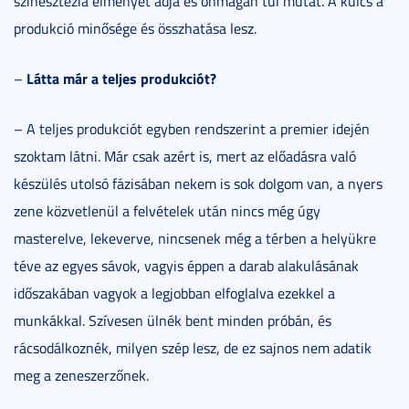
szinesztézia élményét adja és önmagán túl mutat. A kulcs a
produkció minősége és összhatása lesz.
Látta már a teljes produkciót?
–
– A teljes produkciót egyben rendszerint a premier idején
szoktam látni. Már csak azért is, mert az előadásra való
készülés utolsó fázisában nekem is sok dolgom van, a nyers
zene közvetlenül a felvételek után nincs még úgy
masterelve, lekeverve, nincsenek még a térben a helyükre
téve az egyes sávok, vagyis éppen a darab alakulásának
időszakában vagyok a legjobban elfoglalva ezekkel a
munkákkal. Szívesen ülnék bent minden próbán, és
rácsodálkoznék, milyen szép lesz, de ez sajnos nem adatik
meg a zeneszerzőnek.