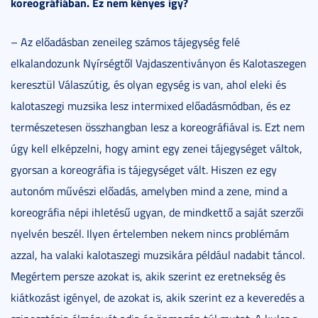
koreográfiában. Ez nem kényes így?
– Az előadásban zeneileg számos tájegység felé
elkalandozunk Nyírségtől Vajdaszentiványon és Kalotaszegen
keresztül Válaszútig, és olyan egység is van, ahol eleki és
kalotaszegi muzsika lesz intermixed előadásmódban, és ez
természetesen összhangban lesz a koreográfiával is. Ezt nem
úgy kell elképzelni, hogy amint egy zenei tájegységet váltok,
gyorsan a koreográfia is tájegységet vált. Hiszen ez egy
autonóm művészi előadás, amelyben mind a zene, mind a
koreográfia népi ihletésű ugyan, de mindkettő a saját szerzői
nyelvén beszél. Ilyen értelemben nekem nincs problémám
azzal, ha valaki kalotaszegi muzsikára például nadabit táncol.
Megértem persze azokat is, akik szerint ez eretnekség és
kiátkozást igényel, de azokat is, akik szerint ez a keveredés a