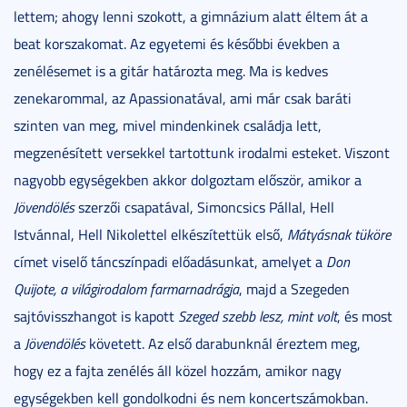
lettem; ahogy lenni szokott, a gimnázium alatt éltem át a
beat korszakomat. Az egyetemi és későbbi években a
zenélésemet is a gitár határozta meg. Ma is kedves
zenekarommal, az Apassionatával, ami már csak baráti
szinten van meg, mivel mindenkinek családja lett,
megzenésített versekkel tartottunk irodalmi esteket. Viszont
nagyobb egységekben akkor dolgoztam először, amikor a
Jövendölés
szerzői csapatával, Simoncsics Pállal, Hell
Istvánnal, Hell Nikolettel elkészítettük első,
Mátyásnak tüköre
címet viselő táncszínpadi előadásunkat, amelyet a
Don
Quijote, a világirodalom farmarnadrágja
, majd a Szegeden
sajtóvisszhangot is kapott
Szeged szebb lesz, mint volt
, és most
a
Jövendölés
követett. Az első darabunknál éreztem meg,
hogy ez a fajta zenélés áll közel hozzám, amikor nagy
egységekben kell gondolkodni és nem koncertszámokban.