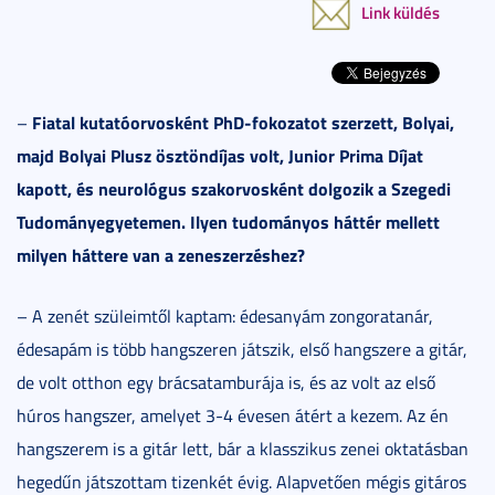
Link küldés
Fiatal kutatóorvosként PhD-fokozatot szerzett, Bolyai,
–
majd Bolyai Plusz ösztöndíjas volt, Junior Prima Díjat
kapott, és neurológus szakorvosként dolgozik a Szegedi
Tudományegyetemen. Ilyen tudományos háttér mellett
milyen háttere van a zeneszerzéshez?
– A zenét szüleimtől kaptam: édesanyám zongoratanár,
édesapám is több hangszeren játszik, első hangszere a gitár,
de volt otthon egy brácsatamburája is, és az volt az első
húros hangszer, amelyet 3-4 évesen átért a kezem. Az én
hangszerem is a gitár lett, bár a klasszikus zenei oktatásban
hegedűn játszottam tizenkét évig. Alapvetően mégis gitáros