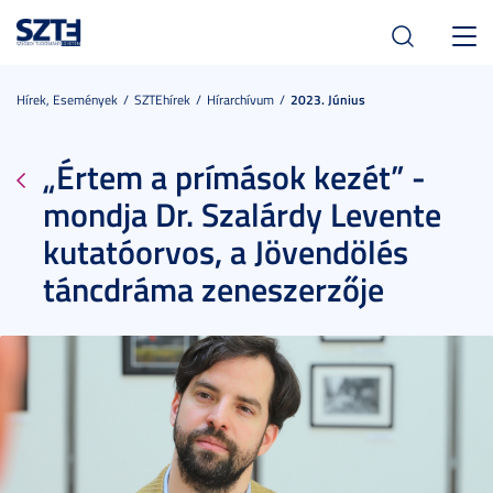
Toggl
navig
Hírek, Események
SZTEhírek
Hírarchívum
2023. Június
„Értem a prímások kezét” -
mondja Dr. Szalárdy Levente
kutatóorvos, a Jövendölés
táncdráma zeneszerzője