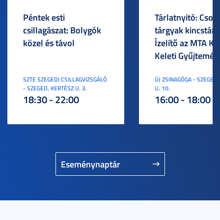
Péntek esti
Tárlatnyitó: Csod
csillagászat: Bolygók
tárgyak kincstára
közel és távol
Ízelítő az MTA KI
Keleti Gyűjtemén
SZTE SZEGEDI CSILLAGVIZSGÁLÓ
ÚJ ZSINAGÓGA - SZEGED,
- SZEGED, KERTÉSZ U. 3.
U. 10.
18:30 - 22:00
16:00 - 18:00
Eseménynaptár