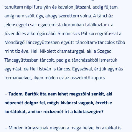
tanultam népi furulyán és kavalon játszani, addig fújtam,
amíg nem szólt úgy, ahogy szerettem volna. A táncház
jelenséggel csak egyetemista koromban találkoztam, a
Jövendölés alkotógárdából Simoncsics Pál koreográfussal a
Möndörgő Táncegyüttesben együtt táncoltam/táncolok több
mint tíz éve, Hell Nikolett dramaturggal, aki a Szeged
Táncegyüttesben táncolt, pedig a táncházakból ismertük
egymást, de Hell István is táncos. Egyszóval, értjük egymás
formanyelvét, ilyen módon ez az összekötő kapocs.
Tudom, Bartók óta nem lehet megszólni senkit, aki
–
népzenét dolgoz fel, mégis kíváncsi vagyok, érzett-e
korlátokat, amikor rockzenét írt a kalotaszegire?
– Minden irányzatnak megvan a maga helye, én azokkal is