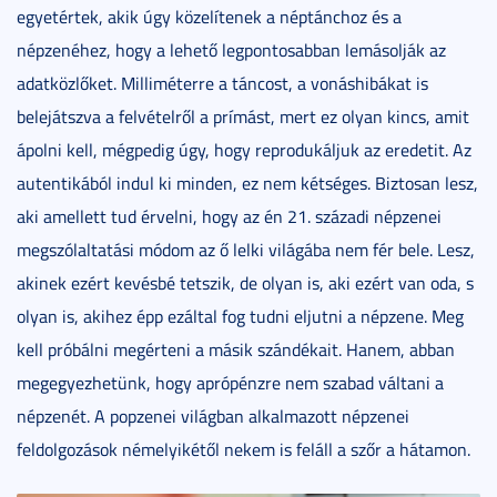
egyetértek, akik úgy közelítenek a néptánchoz és a
népzenéhez, hogy a lehető legpontosabban lemásolják az
adatközlőket. Milliméterre a táncost, a vonáshibákat is
belejátszva a felvételről a prímást, mert ez olyan kincs, amit
ápolni kell, mégpedig úgy, hogy reprodukáljuk az eredetit. Az
autentikából indul ki minden, ez nem kétséges. Biztosan lesz,
aki amellett tud érvelni, hogy az én 21. századi népzenei
megszólaltatási módom az ő lelki világába nem fér bele. Lesz,
akinek ezért kevésbé tetszik, de olyan is, aki ezért van oda, s
olyan is, akihez épp ezáltal fog tudni eljutni a népzene. Meg
kell próbálni megérteni a másik szándékait. Hanem, abban
megegyezhetünk, hogy aprópénzre nem szabad váltani a
népzenét. A popzenei világban alkalmazott népzenei
feldolgozások némelyikétől nekem is feláll a szőr a hátamon.