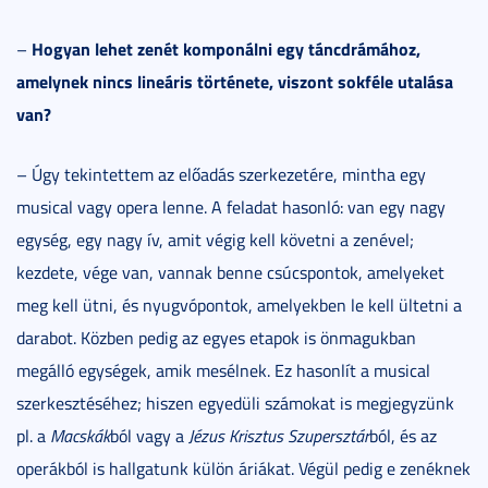
Hogyan lehet zenét komponálni egy táncdrámához,
–
amelynek nincs lineáris története, viszont sokféle utalása
van?
– Úgy tekintettem az előadás szerkezetére, mintha egy
musical vagy opera lenne. A feladat hasonló: van egy nagy
egység, egy nagy ív, amit végig kell követni a zenével;
kezdete, vége van, vannak benne csúcspontok, amelyeket
meg kell ütni, és nyugvópontok, amelyekben le kell ültetni a
darabot. Közben pedig az egyes etapok is önmagukban
megálló egységek, amik mesélnek. Ez hasonlít a musical
szerkesztéséhez; hiszen egyedüli számokat is megjegyzünk
pl. a
Macskák
ból vagy a
Jézus Krisztus Szupersztár
ból, és az
operákból is hallgatunk külön áriákat. Végül pedig e zenéknek