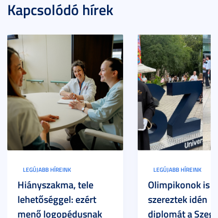
Kapcsolódó hírek
LEGÚJABB HÍREINK
LEGÚJABB HÍREINK
Hiányszakma, tele
Olimpikonok is
lehetőséggel: ezért
szereztek idén
menő logopédusnak
diplomát a Szege