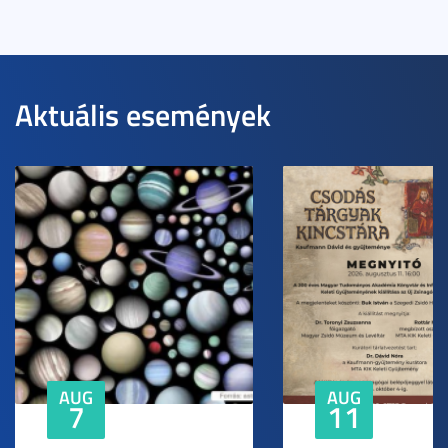
Aktuális események
AUG
AUG
7
11