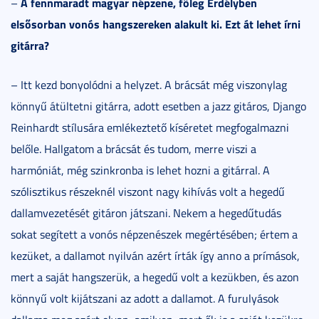
A fennmaradt magyar népzene, főleg Erdélyben
–
elsősorban vonós hangszereken alakult ki. Ezt át lehet írni
gitárra?
– Itt kezd bonyolódni a helyzet. A brácsát még viszonylag
könnyű átültetni gitárra, adott esetben a jazz gitáros, Django
Reinhardt stílusára emlékeztető kíséretet megfogalmazni
belőle. Hallgatom a brácsát és tudom, merre viszi a
harmóniát, még szinkronba is lehet hozni a gitárral. A
szólisztikus részeknél viszont nagy kihívás volt a hegedű
dallamvezetését gitáron játszani. Nekem a hegedűtudás
sokat segített a vonós népzenészek megértésében; értem a
kezüket, a dallamot nyilván azért írták így anno a prímások,
mert a saját hangszerük, a hegedű volt a kezükben, és azon
könnyű volt kijátszani az adott a dallamot. A furulyások