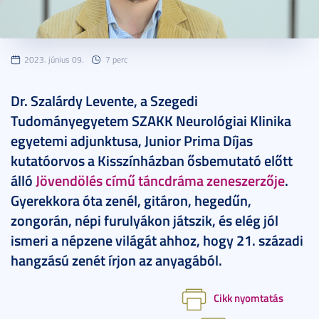
2023. június 09.
7 perc
Dr. Szalárdy Levente, a Szegedi
Tudományegyetem SZAKK Neurológiai Klinika
egyetemi adjunktusa, Junior Prima Díjas
kutatóorvos a Kisszínházban ősbemutató előtt
álló
Jövendölés című táncdráma zeneszerzője
.
Gyerekkora óta zenél, gitáron, hegedűn,
zongorán, népi furulyákon játszik, és elég jól
ismeri a népzene világát ahhoz, hogy 21. századi
hangzású zenét írjon az anyagából.
Cikk nyomtatás