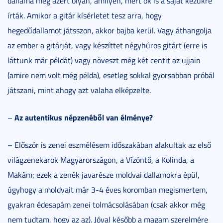
dallama meg azért olyan, amilyen, mert ők is a saját kezükre
írták. Amikor a gitár kísérletet tesz arra, hogy
hegedűdallamot játsszon, akkor bajba kerül. Vagy áthangolja
az ember a gitárját, vagy készíttet négyhúros gitárt (erre is
láttunk már példát) vagy növeszt még két centit az ujjain
(amire nem volt még példa), esetleg sokkal gyorsabban próbál
játszani, mint ahogy azt valaha elképzelte.
Az autentikus népzenéből van élménye?
–
– Először is zenei eszmélésem időszakában alakultak az első
világzenekarok Magyarországon, a Vízöntő, a Kolinda, a
Makám; ezek a zenék javarésze moldvai dallamokra épül,
úgyhogy a moldvait már 3-4 éves koromban megismertem,
gyakran édesapám zenei tolmácsolásában (csak akkor még
nem tudtam, hogy az az). Jóval később a magam szerelmére