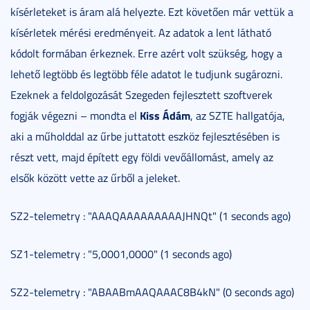
kísérleteket is áram alá helyezte. Ezt követően már vettük a
kísérletek mérési eredményeit. Az adatok a lent látható
kódolt formában érkeznek. Erre azért volt szükség, hogy a
lehető legtöbb és legtöbb féle adatot le tudjunk sugározni.
Ezeknek a feldolgozását Szegeden fejlesztett szoftverek
Kiss Ádám
fogják végezni – mondta el
, az SZTE hallgatója,
aki a műholddal az űrbe juttatott eszköz fejlesztésében is
részt vett, majd épített egy földi vevőállomást, amely az
elsők között vette az űrből a jeleket.
SZ2-telemetry : "AAAQAAAAAAAAAJHNQt" (1 seconds ago)
SZ1-telemetry : "5,0001,0000" (1 seconds ago)
SZ2-telemetry : "ABAABmAAQAAAC8B4kN" (0 seconds ago)