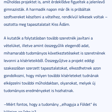
műholdas projektet is, amit érdeklődve figyeltek a jelenlevő
gimnazisták. A harmadik napon már ők is próbáltak
szoftvereket készíteni a vételhez, rendkívül lelkesek voltak –
osztotta meg tapasztalatait Kiss Ádám.
A kutatók a folytatásban tovább szeretnék javítani a
vételüket, illetve amint összegyűlik elegendő adat,
mihamarabb tudományos következtetéseket is szeretnének
levonni a kísérleteikből. Összegyűjtve a projekt eddigi
szakaszában szerzett tapasztalatokat, elkezdhetnek azon
gondolkozni, hogy milyen további kísérleteket tudnának
elképzelni további műholdakban, olyanokat, melyek új
tudományos eredményeket is hozhatnak.
–Miért fontos, hogy a tudomány ,,elhagyja a Földet" és
kilépjen az űrbe is?