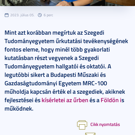
2023. július 05.
6 perc
Mint azt korábban megírtuk az Szegedi
Tudományegyetem űrkutatási tevékenységének
fontos eleme, hogy minél több gyakorlati
kutatásban részt vegyenek a Szegedi
Tudományegyetem hallgatói és oktatói. A
legutóbbi sikert a Budapesti Műszaki és
Gazdaságtudományi Egyetem MRC-100
műholdja kapcsán érték el a szegediek, akiknek
fejlesztései és
kísérletei az űrben
és a
Földön i
s
működnek.
Cikk nyomtatás