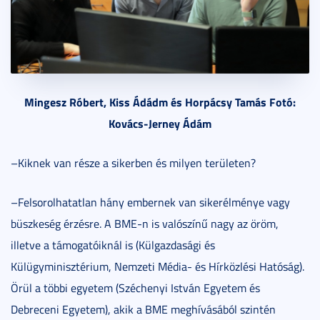
Mingesz Róbert, Kiss Ádádm és Horpácsy Tamás Fotó:
Kovács-Jerney Ádám
–Kiknek van része a sikerben és milyen területen?
–Felsorolhatatlan hány embernek van sikerélménye vagy
büszkeség érzésre. A BME-n is valószínű nagy az öröm,
illetve a támogatóiknál is (Külgazdasági és
Külügyminisztérium, Nemzeti Média- és Hírközlési Hatóság).
Örül a többi egyetem (Széchenyi István Egyetem és
Debreceni Egyetem), akik a BME meghívásából szintén