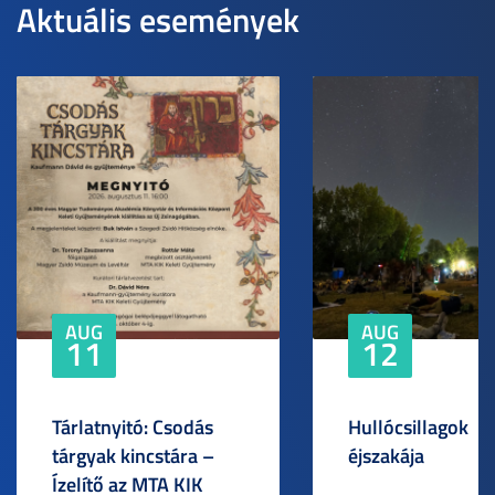
Aktuális események
AUG
AUG
11
12
Tárlatnyitó: Csodás
Hullócsillagok
tárgyak kincstára –
éjszakája
Ízelítő az MTA KIK