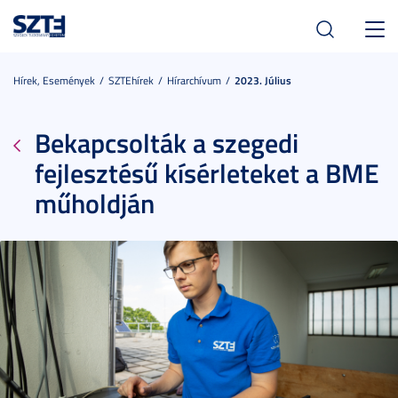
Toggl
navig
Hírek, Események
SZTEhírek
Hírarchívum
2023. Július
Bekapcsolták a szegedi
fejlesztésű kísérleteket a BME
műholdján