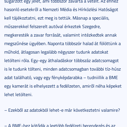
sugárzott egy jelet, ami többször zavarta a vételt. Az ehhez
hasonló esetekről a Nemzeti Média és Hírközlési Hatóságot
kell tájékoztatni, ezt meg is tettük. Másnap a speciális,
műszerekkel felszerelt autóval érkeztek Szegedre,
megkeresték a zavar forrását, valamint intézkedtek annak
megszűnése ügyében. Naponta többször halad át fölöttünk a
műhold, átlagosan legalább négyszer tudunk adatokat
letölteni róla. Egy-egy áthaladáskor többszáz adatcsomagot
is le tudunk tölteni, minden adatcsomagban további tíz-húsz
adat található, vagy egy fényképdarabka – tudniillik a BME
egy kamerát is elhelyezett a fedélzeten, amiről néha képeket
lehet letölteni.
– Ezekből az adatokból lehet-e már következtetni valamire?
– A BME-hez kötődik a legtöbb fedélzeti berendezés és az