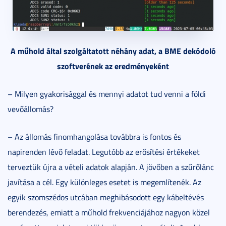
A műhold által szolgáltatott néhány adat, a BME dekódoló
szoftverének az eredményeként
– Milyen gyakorisággal és mennyi adatot tud venni a földi
vevőállomás?
– Az állomás finomhangolása továbbra is fontos és
napirenden lévő feladat. Legutóbb az erősítési értékeket
terveztük újra a vételi adatok alapján. A jövőben a szűrőlánc
javítása a cél. Egy különleges esetet is megemlítenék. Az
egyik szomszédos utcában meghibásodott egy kábeltévés
berendezés, emiatt a műhold frekvenciájához nagyon közel