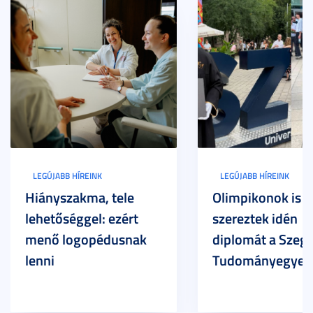
LEGÚJABB HÍREINK
LEGÚJABB HÍREINK
Hiányszakma, tele
Olimpikonok is
lehetőséggel: ezért
szereztek idén
menő logopédusnak
diplomát a Szege
lenni
Tudományegyet