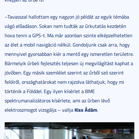
–Tavasszal hallottam egy nagyon jó példát az egyik témába
vágó előadáson. Sokan nem tudták az űrkutatás kezdetén
hova tenni a GPS-t. Ma már azonban szinte elképzelhetetlen
az élet a mobil navigáció nélkül. Gondoljunk csak arra, hogy
mennyivel gyorsabban kiér a mentő egy ismeretlen területre.
Bármelyik űrbeli fejlesztés teljesen új megvilágítást kaphat a
jövőben. Egy másik szemlélet szerint az űrből szó szerint
felölről, országhatárokat nem rajzolva láthatjuk, hogy mi
történik a Földdel. Egy ilyen kísérlet a BME
spektrumanalizátoros kísérlete, ami az űrben lévő
Kiss Ádám
elektroszmogot vizsgálja – vallja
.