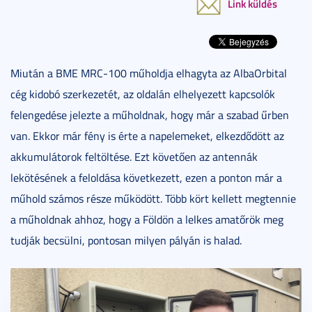
Link küldés
Miután a BME MRC-100 műholdja elhagyta az AlbaOrbital
cég kidobó szerkezetét, az oldalán elhelyezett kapcsolók
felengedése jelezte a műholdnak, hogy már a szabad űrben
van. Ekkor már fény is érte a napelemeket, elkezdődött az
akkumulátorok feltöltése. Ezt követően az antennák
lekötésének a feloldása következett, ezen a ponton már a
műhold számos része működött. Több kört kellett megtennie
a műholdnak ahhoz, hogy a Földön a lelkes amatőrök meg
tudják becsülni, pontosan milyen pályán is halad.