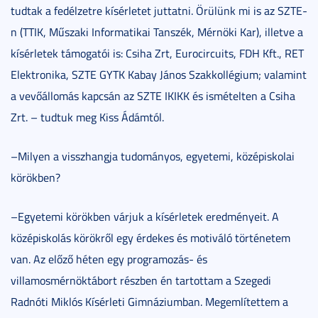
tudtak a fedélzetre kísérletet juttatni. Örülünk mi is az SZTE-
n (TTIK, Műszaki Informatikai Tanszék, Mérnöki Kar), illetve a
kísérletek támogatói is: Csiha Zrt, Eurocircuits, FDH Kft., RET
Elektronika, SZTE GYTK Kabay János Szakkollégium; valamint
a vevőállomás kapcsán az SZTE IKIKK és ismételten a Csiha
Zrt. – tudtuk meg Kiss Ádámtól.
–Milyen a visszhangja tudományos, egyetemi, középiskolai
körökben?
–Egyetemi körökben várjuk a kísérletek eredményeit. A
középiskolás körökről egy érdekes és motiváló történetem
van. Az előző héten egy programozás- és
villamosmérnöktábort részben én tartottam a Szegedi
Radnóti Miklós Kísérleti Gimnáziumban. Megemlítettem a