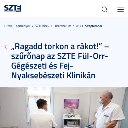
Toggl
navig
Hírek, Események
SZTEhírek
Hírarchívum
2021. Szeptember
„Ragadd torkon a rákot!” –
szűrőnap az SZTE Fül-Orr-
Gégészeti és Fej-
Nyaksebészeti Klinikán