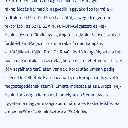
tekintetében sajnos dobogós helyen áll. A magyar
rákhalálozás harmadik-negyedik leggyakoribb formája –
tudtuk meg Prof. Dr. Rovó Lászlótól, a szegedi egyetem
rektorától, az SZTE SZAKK Fül-Orr-Gégészeti és Fej-
Nyaksebészeti Klinika igazgatójától, a „Make Sense”, szabad
fordításban „Ragadd torkon a rákot” című kampány
sajtótájékoztatóján. Prof. Dr. Rovó László hangsúlyozta: a fej-
nyaki daganatokat viszonylag korán észre lehet venni, hiszen
jól vizsgálható területen vannak. Korai stádiumban pedig
sikerrel kezelhetők. Ez a daganattípus Európában is vezető
megbetegedésnek számít. Emiatt indította el az Európai Fej-
Nyaki Társaság a kampányt, amelynek a Semmelweis
Egyetem a magyarországi koordinátora és Kásler Miklós, az
emberi erőforrások minisztere a fővédnöke.