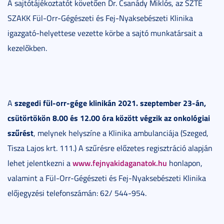
A sajtótájékoztatót követően Dr. Csanády Miklós, az SZTE
SZAKK Fül-Orr-Gégészeti és Fej-Nyaksebészeti Klinika
igazgató-helyettese vezette körbe a sajtó munkatársait a
kezelőkben.
szegedi fül-orr-gége klinikán 2021. szeptember 23-án,
A
csütörtökön 8.00 és 12.00 óra között végzik az onkológiai
szűrést
, melynek helyszíne a Klinika ambulanciája (Szeged,
Tisza Lajos krt. 111.) A szűrésre előzetes regisztráció alapján
www.fejnyakidaganatok.hu
lehet jelentkezni a
honlapon,
valamint a Fül-Orr-Gégészeti és Fej-Nyaksebészeti Klinika
előjegyzési telefonszámán: 62/ 544-954.