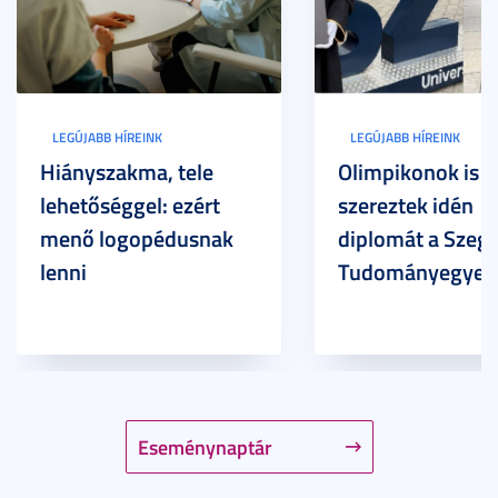
LEGÚJABB HÍREINK
LEGÚJABB HÍREINK
Hiányszakma, tele
Olimpikonok is
lehetőséggel: ezért
szereztek idén
menő logopédusnak
diplomát a Szege
lenni
Tudományegyet
Eseménynaptár