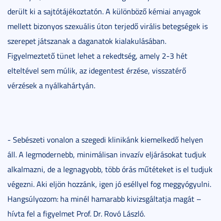
derült ki a sajtótájékoztatón. A különböző kémiai anyagok
mellett bizonyos szexuális úton terjedő virális betegségek is
szerepet játszanak a daganatok kialakulásában.
Figyelmeztető tünet lehet a rekedtség, amely 2-3 hét
elteltével sem múlik, az idegentest érzése, visszatérő
vérzések a nyálkahártyán.
- Sebészeti vonalon a szegedi klinikánk kiemelkedő helyen
áll. A legmodernebb, minimálisan invazív eljárásokat tudjuk
alkalmazni, de a legnagyobb, több órás műtéteket is el tudjuk
végezni. Aki eljön hozzánk, igen jó eséllyel fog meggyógyulni.
Hangsúlyozom: ha minél hamarabb kivizsgáltatja magát –
hívta fel a figyelmet Prof. Dr. Rovó László.