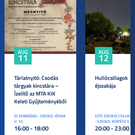
AUG
AUG
11
12
Tárlatnyitó: Csodás
Hullócsillagok
tárgyak kincstára –
éjszakája
Ízelítő az MTA KIK
Keleti Gyűjteményéből
ÚJ ZSINAGÓGA - SZEGED, JÓSIKA
SZTE SZEGEDI CSILLAGV
U. 10.
- SZEGED, KERTÉSZ U. 3.
16:00 - 18:00
20:00 - 23:00