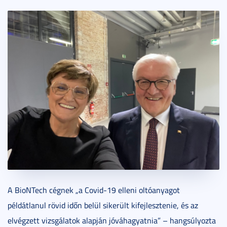
A BioNTech cégnek „a Covid-19 elleni oltóanyagot
példátlanul rövid időn belül sikerült kifejlesztenie, és az
elvégzett vizsgálatok alapján jóváhagyatnia” – hangsúlyozta