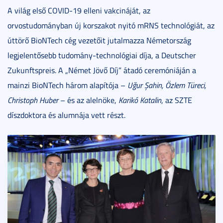
A világ első COVID-19 elleni vakcináját, az
orvostudományban új korszakot nyitó mRNS technológiát, az
úttörő BioNTech cég vezetőit jutalmazza Németország
legjelentősebb tudomány-technológiai díja, a Deutscher
Zukunftspreis. A „Német Jövő Díj” átadó ceremóniáján a
mainzi BioNTech három alapítója –
Uğur Şahin, Özlem Türeci,
Christoph Huber
– és az alelnöke,
Karikó Katalin
, az SZTE
díszdoktora és alumnája vett részt.