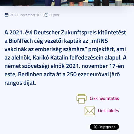
2021. november 18.
3 perc
A 2021. évi Deutscher Zukunftspreis kitüntetést
a BioNTech cég vezetői kapták az „mRNS
vakcinák az emberiség számára” projektért, ami
az alelnök, Karikó Katalin felfedezésein alapul. A
német szövetségi elnök 2021. november 17-én
este, Berlinben adta át a 250 ezer euróval járó
rangos díjat.
Cikk nyomtatás
Link küldés