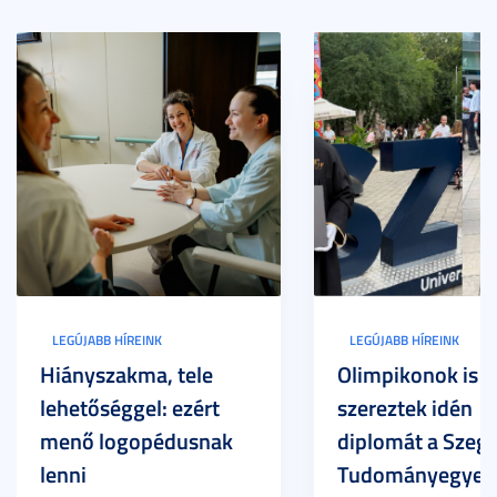
LEGÚJABB HÍREINK
LEGÚJABB HÍREINK
Hiányszakma, tele
Olimpikonok is
lehetőséggel: ezért
szereztek idén
menő logopédusnak
diplomát a Szege
lenni
Tudományegyet