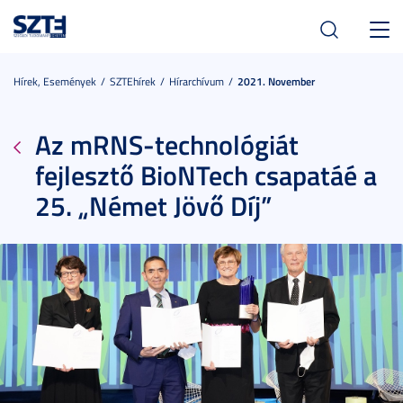
Toggl
navig
Hírek, Események
SZTEhírek
Hírarchívum
2021. November
Az mRNS-technológiát
fejlesztő BioNTech csapatáé a
25. „Német Jövő Díj”