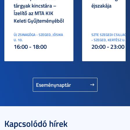
tárgyak kincstára –
éjszakája
Ízelítő az MTA KIK
Keleti Gyűjteményéből
ÚJ ZSINAGÓGA - SZEGED, JÓSIKA
SZTE SZEGEDI CSILLAGV
U. 10.
- SZEGED, KERTÉSZ U. 3.
16:00 - 18:00
20:00 - 23:00
Eseménynaptár
Kapcsolódó hírek