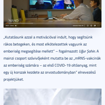
„Kutatásunk azzal a motivációval indult, hogy segítsünk
rákos betegeken, és most elkötelezettek vagyunk az
emberiség megsegítése mellett” – fogalmazott
Uğur Şahin
. A
mainzi csoport szóvivőjeként mutatta be az „mRNS-vakcinák
az emberiség számára – az első COVID-19 oltóanyag, mint
egy új korszak kezdete az orvostudományban” elnevezésű
projektjüket.