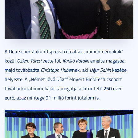
A Deutscher Zukunftspreis trófeát az „immunmérnökök”
közül
Özlem Türeci
vette föl,
Karikó Katalin
emelte magasba,
majd továbbadta
Christoph Huber
nek, aki
Uğur Şahin
kezébe
helyezte. A „Német Jövő Díjat” elnyert BioNTech csoport
további kutatómunkáját támogatja a kitüntető 250 ezer
euró, azaz mintegy 91 millió forint jutalom is.