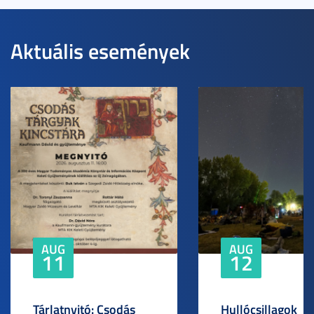
Aktuális események
AUG
AUG
11
12
Tárlatnyitó: Csodás
Hullócsillagok