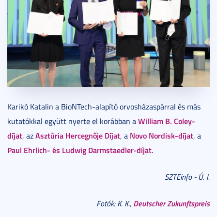
Karikó Katalin a BioNTech-alapító orvosházaspárral és más
William B. Coley-
kutatókkal együtt nyerte el korábban a
díjat
Asztúria Hercegnője Díjat
Novo Nordisk-díjat
, az
, a
, a
Paul Ehrlich- és Ludwig Darmstaedler-díjat
.
SZTEinfo - Ú. I.
Deutscher Zukunftspreis
Fotók: K. K.,