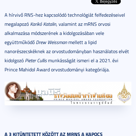
A hírvivő RNS-hez kapcsolódó technológiát felfedezéseivel
megalapozó
Karikó Katalin
, valamint az mRNS orvosi
alkalmazása módszerének a kidolgozásában vele
együttműködő
Drew Weissman
mellett a lipid
nanorészecskéknek az orvostudományban használatos elvét
kidolgozó
Pieter Cullis
munkásságát ismeri el a 2021. évi
Prince Mahidol Award orvostudományi kategóriája.
A 3 KITÜNTETETT KÖZÖTT AZ MRNS A KAPOCS