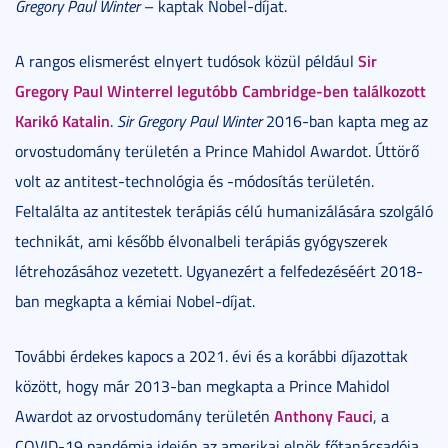
Gregory Paul Winter
– kaptak Nobel-díjat.
Sir
A rangos elismerést elnyert tudósok közül például
Gregory Paul Winterrel legutóbb Cambridge-ben találkozott
Karikó Katalin
.
Sir Gregory Paul Winter
2016-ban kapta meg az
orvostudomány területén a Prince Mahidol Awardot. Úttörő
volt az antitest-technológia és -módosítás területén.
Feltalálta az antitestek terápiás célú humanizálására szolgáló
technikát, ami később élvonalbeli terápiás gyógyszerek
létrehozásához vezetett. Ugyanezért a felfedezéséért 2018-
ban megkapta a kémiai Nobel-díjat.
További érdekes kapocs a 2021. évi és a korábbi díjazottak
között, hogy már 2013-ban megkapta a Prince Mahidol
Anthony Fauci
Awardot az orvostudomány területén
, a
COVID-19 pandémia idején az amerikai elnök főtanácsadója.