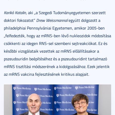
Karikó Katalin
, aki „a Szegedi Tudományegyetemen szerzett
doktori fokozatot”
Drew Weissmannal
együtt dolgozott a
philadelphiai Pennsylvániai Egyetemen, amikor 2005-ben
„felfedezték, hogy az mRNS-ben lévő nukleozidok módosítása
csökkenti az idegen RNS-sel szembeni sejtreakciókat. Ez és
későbbi vizsgálataik vezettek az mRNS előállításakor a
pszeudouridin beépítéséhez és a pszeudouridint tartalmazó
mRNS tisztítási módszerének a kidolgozásához. Ezek jelentik
az mRNS vakcina fejlesztésének kritikus alapjait.