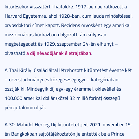
kitörésekor visszatért Thaiföldre. 1917-ben beiratkozott a
Harvard Egyetemre, ahol 1928-ban, cum laude minősítéssel,
orvosdoktori címet kapott. Rezidens orvosként egy amerikai
misszionárius kórházban dolgozott, ám súlyosan
megbetegedett és 1929. szeptember 24-én elhunyt –
a díj névadójának életrajzában
olvasható
.
A Thai Királyi Család által létrehozott kitüntetést évente két
– orvostudományi és közegészségügyi – kategóriában
osztják ki. Mindegyik díj egy-egy éremmel, oklevéllel és
100.000 amerikai dollár (közel 32 millió forint) összegű
pénzjutalommal jár.
A 30. Mahidol Herceg Díj kitüntetettjeit 2021. november 15-
én Bangkokban sajtótájékoztatón jelentették be a Prince