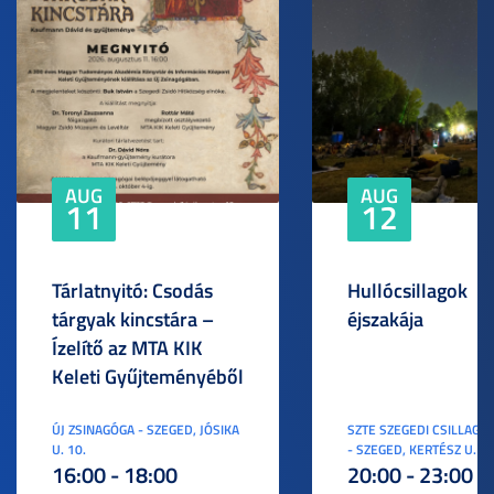
AUG
AUG
11
12
Tárlatnyitó: Csodás
Hullócsillagok
tárgyak kincstára –
éjszakája
Ízelítő az MTA KIK
Keleti Gyűjteményéből
ÚJ ZSINAGÓGA - SZEGED, JÓSIKA
SZTE SZEGEDI CSILLAGV
U. 10.
- SZEGED, KERTÉSZ U. 3.
16:00 - 18:00
20:00 - 23:00