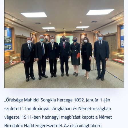
„Őfelsége Mahidol Songkla hercege 1892. január 1-jén
született”. Tanulmányait Angliában és Németországban
végezte. 1911-ben hadnagyi megbízást kapott a Német
Birodalmi Haditengerészetnél. Az első világháború