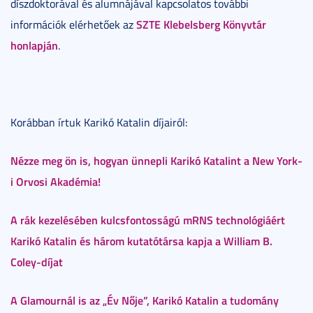
díszdoktorával és alumnájával kapcsolatos további
SZTE Klebelsberg Könyvtár
információk elérhetőek az
honlapján
.
Korábban írtuk Karikó Katalin díjairól:
Nézze meg ön is, hogyan ünnepli Karikó Katalint a New York-
i Orvosi Akadémia!
A rák kezelésében kulcsfontosságú mRNS technológiáért
Karikó Katalin és három kutatótársa kapja a William B.
Coley-díjat
A Glamournál is az „Év Nője”, Karikó Katalin a tudomány