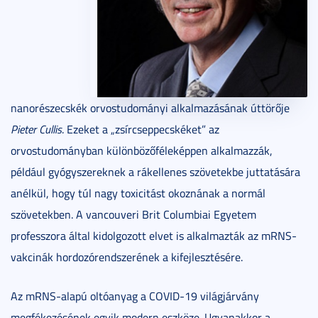
nanorészecskék orvostudományi alkalmazásának úttörője
Pieter Cullis
. Ezeket a „zsírcseppecskéket” az
orvostudományban különbözőféleképpen alkalmazzák,
például gyógyszereknek a rákellenes szövetekbe juttatására
anélkül, hogy túl nagy toxicitást okoznának a normál
szövetekben. A vancouveri Brit Columbiai Egyetem
professzora által kidolgozott elvet is alkalmazták az mRNS-
vakcinák hordozórendszerének a kifejlesztésére.
Az mRNS-alapú oltóanyag a COVID-19 világjárvány
megfékezésének egyik modern eszköze. Ugyanakkor a