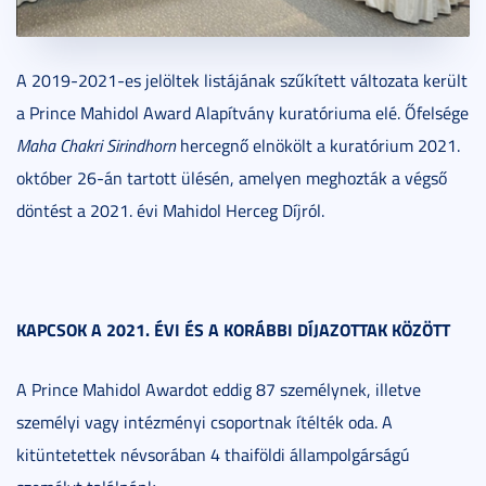
A 2019-2021-es jelöltek listájának szűkített változata került
a Prince Mahidol Award Alapítvány kuratóriuma elé. Őfelsége
Maha Chakri Sirindhorn
hercegnő elnökölt a kuratórium 2021.
október 26-án tartott ülésén, amelyen meghozták a végső
döntést a 2021. évi Mahidol Herceg Díjról.
KAPCSOK A 2021. ÉVI ÉS A KORÁBBI DÍJAZOTTAK KÖZÖTT
A Prince Mahidol Awardot eddig 87 személynek, illetve
személyi vagy intézményi csoportnak ítélték oda. A
kitüntetettek névsorában 4 thaiföldi állampolgárságú