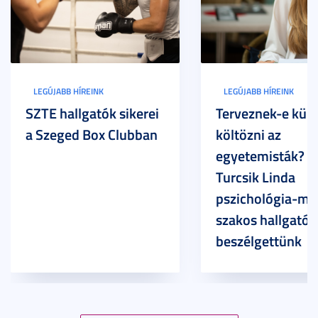
LEGÚJABB HÍREINK
LEGÚJABB HÍREINK
SZTE hallgatók sikerei
Terveznek-e külf
a Szeged Box Clubban
költözni az
egyetemisták? –
Turcsik Linda
pszichológia-ma
szakos hallgatóv
beszélgettünk