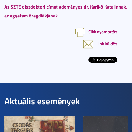
Az SZTE díszdoktori címet adományoz dr. Karikó Katalinnak,
az egyetem öregdiákjának
Cikk nyomtatás
Link küldés
Aktuális események