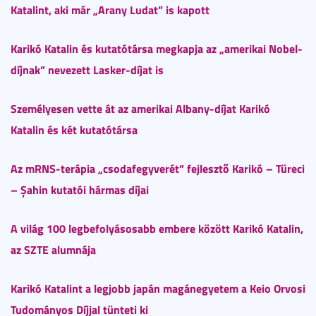
Katalint, aki már „Arany Ludat” is kapott
Karikó Katalin és kutatótársa megkapja az „amerikai Nobel-
díjnak” nevezett Lasker-díjat is
S
zemélyesen vette át az amerikai Albany-díjat Karikó
Katalin és két kutatótársa
Az mRNS-terápia „csodafegyverét” fejlesztő Karikó – Türeci
– Şahin kutatói hármas díjai
A világ 100 legbefolyásosabb embere között Karikó Katalin,
az SZTE alumnája
Karikó Katalint a legjobb japán magánegyetem a Keio Orvosi
Tudományos Díjjal tünteti ki