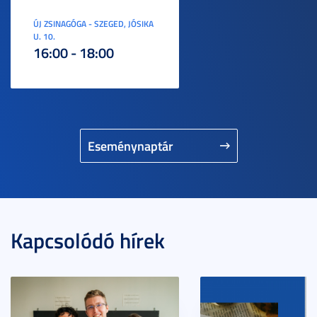
ÚJ ZSINAGÓGA - SZEGED, JÓSIKA
U. 10.
16:00 - 18:00
Eseménynaptár
Kapcsolódó hírek