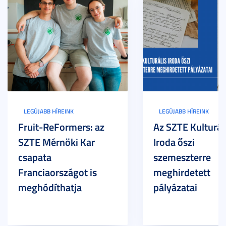
LEGÚJABB HÍREINK
LEGÚJABB HÍREINK
Fruit-ReFormers: az
Az SZTE Kulturál
SZTE Mérnöki Kar
Iroda őszi
csapata
szemeszterre
Franciaországot is
meghirdetett
meghódíthatja
pályázatai