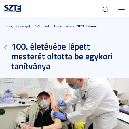
Toggl
navig
Hírek, Események
SZTEhírek
Hírarchívum
2021. Február
100. életévébe lépett
mesterét oltotta be egykori
tanítványa