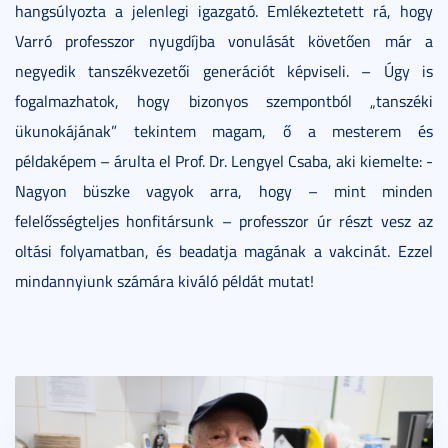
hangsúlyozta a jelenlegi igazgató. Emlékeztetett rá, hogy
Varró professzor nyugdíjba vonulását követően már a
negyedik tanszékvezetői generációt képviseli. – Úgy is
fogalmazhatok, hogy bizonyos szempontból „tanszéki
ükunokájának” tekintem magam, ő a mesterem és
példaképem – árulta el Prof. Dr. Lengyel Csaba, aki kiemelte: -
Nagyon büszke vagyok arra, hogy – mint minden
felelősségteljes honfitársunk – professzor úr részt vesz az
oltási folyamatban, és beadatja magának a vakcinát. Ezzel
mindannyiunk számára kiváló példát mutat!