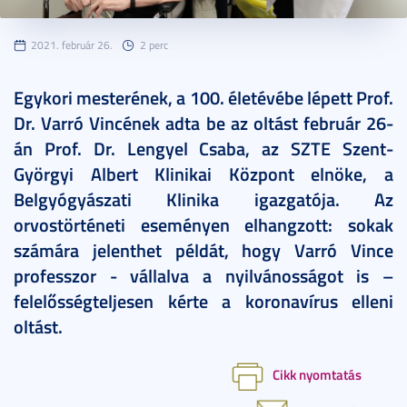
2021. február 26.
2 perc
Egykori mesterének, a 100. életévébe lépett Prof.
Dr. Varró Vincének adta be az oltást február 26-
án Prof. Dr. Lengyel Csaba, az SZTE Szent-
Györgyi Albert Klinikai Központ elnöke, a
Belgyógyászati Klinika igazgatója. Az
orvostörténeti eseményen elhangzott: sokak
számára jelenthet példát, hogy Varró Vince
professzor - vállalva a nyilvánosságot is –
felelősségteljesen kérte a koronavírus elleni
oltást.
Cikk nyomtatás