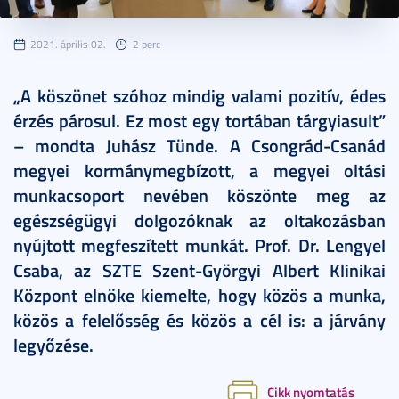
2021. április 02.
2 perc
„A köszönet szóhoz mindig valami pozitív, édes
érzés párosul. Ez most egy tortában tárgyiasult”
– mondta Juhász Tünde. A Csongrád-Csanád
megyei kormánymegbízott, a megyei oltási
munkacsoport nevében köszönte meg az
egészségügyi dolgozóknak az oltakozásban
nyújtott megfeszített munkát. Prof. Dr. Lengyel
Csaba, az SZTE Szent-Györgyi Albert Klinikai
Központ elnöke kiemelte, hogy közös a munka,
közös a felelősség és közös a cél is: a járvány
legyőzése.
Cikk nyomtatás