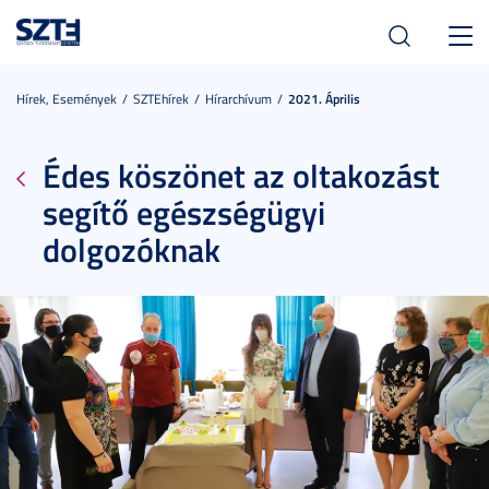
Toggl
navig
Hírek, Események
SZTEhírek
Hírarchívum
2021. Április
Édes köszönet az oltakozást
segítő egészségügyi
dolgozóknak