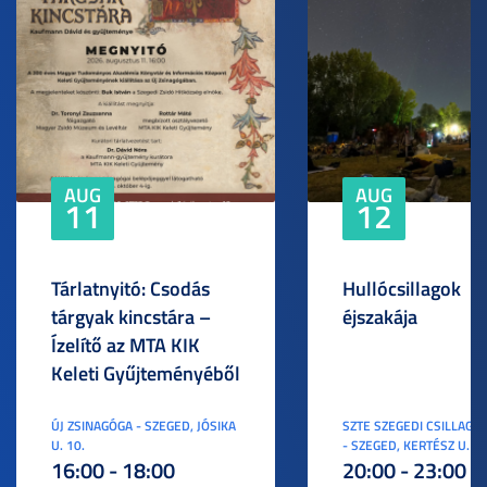
AUG
AUG
11
12
Tárlatnyitó: Csodás
Hullócsillagok
tárgyak kincstára –
éjszakája
Ízelítő az MTA KIK
Keleti Gyűjteményéből
ÚJ ZSINAGÓGA - SZEGED, JÓSIKA
SZTE SZEGEDI CSILLAGV
U. 10.
- SZEGED, KERTÉSZ U. 3.
16:00 - 18:00
20:00 - 23:00