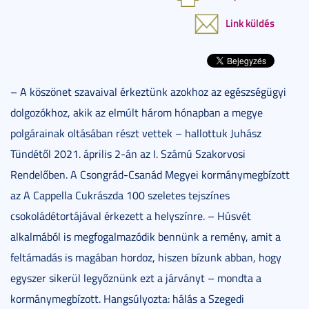
Link küldés
– A köszönet szavaival érkeztünk azokhoz az egészségügyi
dolgozókhoz, akik az elmúlt három hónapban a megye
polgárainak oltásában részt vettek – hallottuk Juhász
Tündétől 2021. április 2-án az I. Számú Szakorvosi
Rendelőben. A Csongrád-Csanád Megyei kormánymegbízott
az A Cappella Cukrászda 100 szeletes tejszínes
csokoládétortájával érkezett a helyszínre. – Húsvét
alkalmából is megfogalmazódik bennünk a remény, amit a
feltámadás is magában hordoz, hiszen bízunk abban, hogy
egyszer sikerül legyőznünk ezt a járványt – mondta a
kormánymegbízott. Hangsúlyozta: hálás a Szegedi