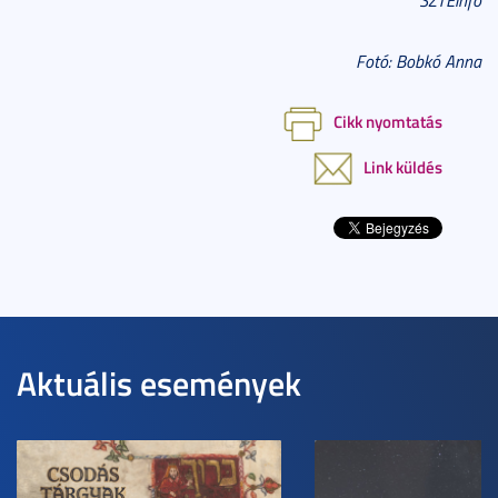
SZTEinfo
Fotó: Bobkó Anna
Cikk nyomtatás
Link küldés
Aktuális események