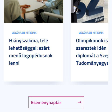
LEGÚJABB HÍREINK
LEGÚJABB HÍREINK
Hiányszakma, tele
Olimpikonok is
lehetőséggel: ezért
szereztek idén
menő logopédusnak
diplomát a Szege
lenni
Tudományegyet
Eseménynaptár