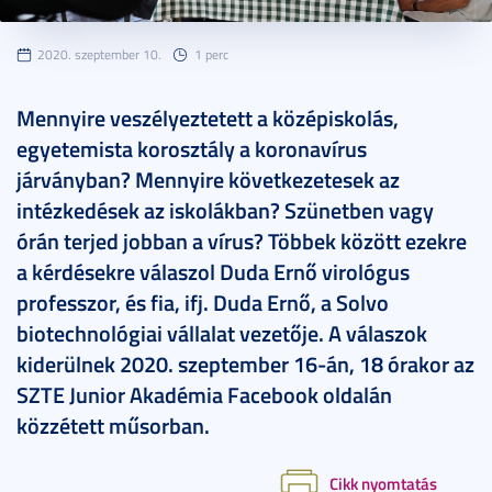
2020. szeptember 10.
1 perc
Mennyire veszélyeztetett a középiskolás,
egyetemista korosztály a koronavírus
járványban? Mennyire következetesek az
intézkedések az iskolákban? Szünetben vagy
órán terjed jobban a vírus? Többek között ezekre
a kérdésekre válaszol Duda Ernő virológus
professzor, és fia, ifj. Duda Ernő, a Solvo
biotechnológiai vállalat vezetője. A válaszok
kiderülnek 2020. szeptember 16-án, 18 órakor az
SZTE Junior Akadémia Facebook oldalán
közzétett műsorban.
Cikk nyomtatás