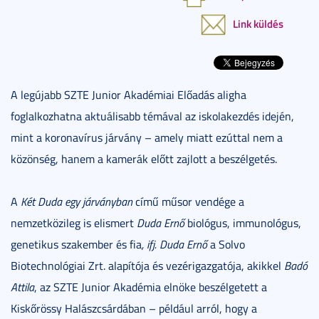
Link küldés
A legújabb SZTE Junior Akadémiai Előadás aligha
foglalkozhatna aktuálisabb témával az iskolakezdés idején,
mint a koronavírus járvány – amely miatt ezúttal nem a
közönség, hanem a kamerák előtt zajlott a beszélgetés.
A
Két Duda egy járványban
című műsor vendége a
nemzetközileg is elismert
Duda Ernő
biológus, immunológus,
genetikus szakember és fia
, ifj. Duda Ernő
a Solvo
Biotechnológiai Zrt. alapítója és vezérigazgatója, akikkel
Badó
Attila
, az SZTE Junior Akadémia elnöke beszélgetett a
Kiskőrössy Halászcsárdában – például arról, hogy a