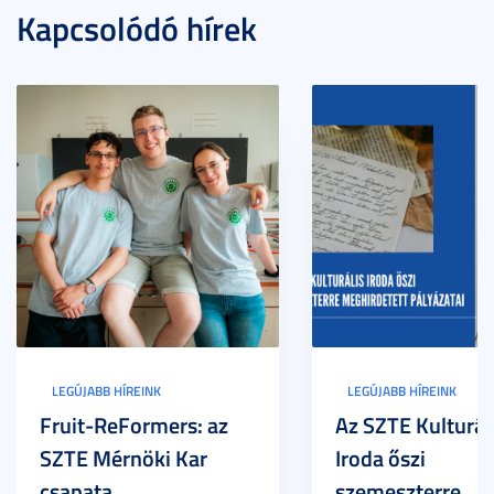
Kapcsolódó hírek
LEGÚJABB HÍREINK
LEGÚJABB HÍREINK
Fruit-ReFormers: az
Az SZTE Kulturál
SZTE Mérnöki Kar
Iroda őszi
csapata
szemeszterre