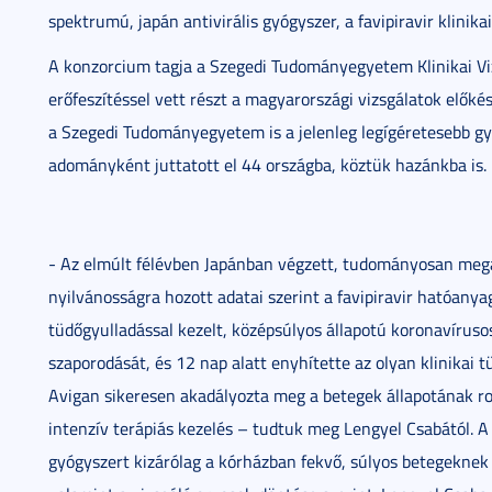
spektrumú, japán antivirális gyógyszer, a favipiravir klinikai
A konzorcium tagja a Szegedi Tudományegyetem Klinikai Viz
erőfeszítéssel vett részt a magyarországi vizsgálatok elők
a Szegedi Tudományegyetem is a jelenleg legígéretesebb g
adományként juttatott el 44 országba, köztük hazánkba is.
- Az elmúlt félévben Japánban végzett, tudományosan mega
nyilvánosságra hozott adatai szerint a favipiravir hatóany
tüdőgyulladással kezelt, középsúlyos állapotú koronavírus
szaporodását, és 12 nap alatt enyhítette az olyan klinikai t
Avigan sikeresen akadályozta meg a betegek állapotának ro
intenzív terápiás kezelés – tudtuk meg Lengyel Csabától. A 
gyógyszert kizárólag a kórházban fekvő, súlyos betegeknek a