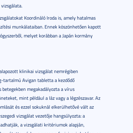
 vizsgálata.
sgálatokat Koordináló Iroda is, amely hatalmas
észítési munkálataiban. Ennek köszönhetően kapott
yógyszerből, melyet korábban a Japán kormány
lapozott klinikai vizsgálat nemrégiben
ag-tartalmú Avigan tabletta a kezdődő
os betegekben megakadályozta a vírus
üneteket, mint például a láz vagy a légzészavar. Az
mlását és ezzel sokuknál elkerülhetővé vált az
szegedi vizsgálat vezetője hangsúlyozta: a
dhatják, a vizsgálati kritériumok alapján,