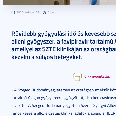
2020. október 02.
2 perc
Rövidebb gyógyulási idő és kevesebb 
elleni gyógyszer, a favipiravir tartalmú
amellyel az SZTE klinikáján az országba
kezelni a súlyos betegeket.
Cikk nyomtatás
- A Szegedi Tudományegyetemen az országban az elsők között
tartalmú Avigan gyógyszerrel gyógyíthatjuk a koronavíruso
Csabától. A Szegedi Tudományegyetem Szent-Györgyi Albert
rendelkezésre álló, előzetes klinikai adatok alapján, a HE