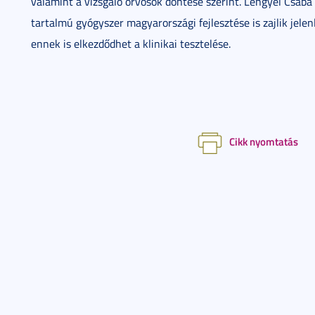
valamint a vizsgáló orvosok döntése szerint. Lengyel Csaba
tartalmú gyógyszer magyarországi fejlesztése is zajlik jel
ennek is elkezdődhet a klinikai tesztelése.
Cikk nyomtatás