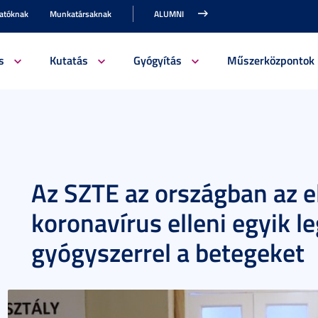
gatóknak
Munkatársaknak
ALUMNI
s
Kutatás
Gyógyítás
Műszerközpontok
Az SZTE az országban az el
koronavírus elleni egyik l
gyógyszerrel a betegeket