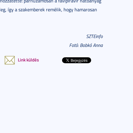
 hozzátette: párhuzamosan a favipiravir hatóanyag
enleg, így a szakemberek remélik, hogy hamarosan
SZTEinfo
Fotó: Bobkó Anna
Link küldés