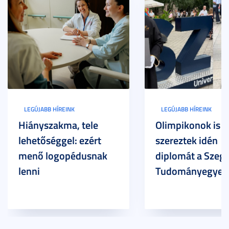
LEGÚJABB HÍREINK
LEGÚJABB HÍREINK
Hiányszakma, tele
Olimpikonok is
lehetőséggel: ezért
szereztek idén
menő logopédusnak
diplomát a Szege
lenni
Tudományegyet