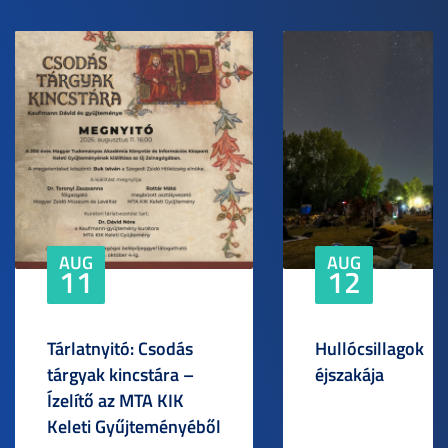
AUG
AUG
11
12
Tárlatnyitó: Csodás
Hullócsillagok
tárgyak kincstára –
éjszakája
Ízelítő az MTA KIK
Keleti Gyűjteményéből