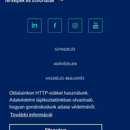
Térképek és útvonalak
SÜTIKEZELÉS
ADATVÉDELEM
VISSZAÉLÉS-BEJELENTÉS
KÖZÉRDEKŰ ADATOK
Oldalainkon HTTP-sütiket használunk.
Adatvédelmi tájékoztatónkban olvasható,
hogyan gondoskodunk adatai védelméről.
IMPRESSZUM
További információ
SEGÍTSÉG
Elfogadom