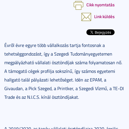
Cikk nyomtatás
Link küldés
Évről évre egyre több vállalkozás tartja fontosnak a
tehetséggondozást, így a Szegedi Tudományegyetemen
megpályázható vállalati ösztöndíjak száma folyamatosan nő.
A támogató cégek profilja sokszínű, így számos egyetemi
hallgató talál pályázati lehetőséget. Idén az EPAM, a
Givaudan, a Pick Szeged, a Printker, a Szegedi Vízmű, a TE-DI
Trade és az N.I.C.S. kínál ösztöndíjakat.
A 2019/2020-as tanév vállalati ösztöndíjaira 2020. április