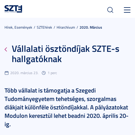
Toggl
navig
Hírek, Események
SZTEhírek
Hírarchívum
2020. Március
Vállalati ösztöndíjak SZTE-s
hallgatóknak
2020. március 23.
1 perc
Több vállalat is támogatja a Szegedi
Tudományegyetem tehetséges, szorgalmas
diákjait különféle ösztöndíjakkal. A pályázatokat
Modulon keresztül lehet beadni 2020. április 20-
ig.