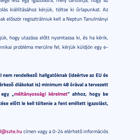
ás kiállításához kérjük, töltse ki űrlapunkat. Az
nak először regisztrálniuk kell a Neptun Tanulmányi
rjük, hogy utazása előtt nyomtassa ki, és ha kérik,
nikai probléma merülne fel, kérjük küldjön egy e-
l nem rendelkező hallgatóknak (ideértve az EU és
rkező diákokat is) minimum 48 órával a tervezett
 egy „
méltányossági kérelmet
” ahhoz, hogy be
e előtt le kell töltenie a fent említett igazolást,
al@szte.hu
címen vagy a 0-24 elérhető információs