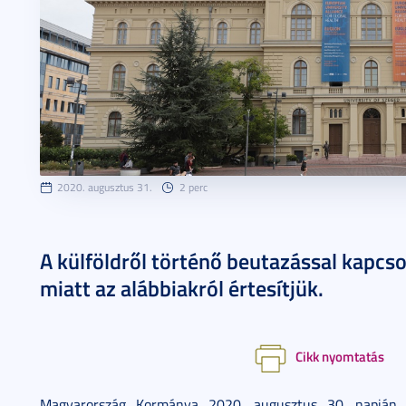
2020. augusztus 31.
2 perc
A külföldről történő beutazással kapcs
miatt az alábbiakról értesítjük.
Cikk nyomtatás
Magyarország Kormánya 2020. augusztus 30. napján 