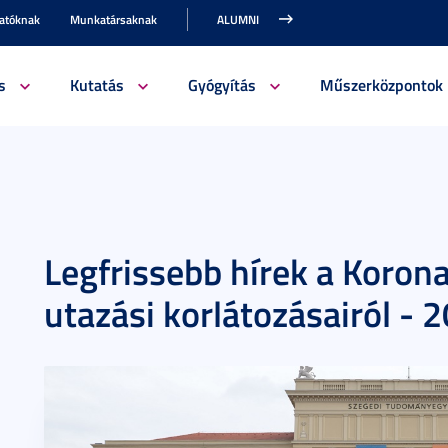
gatóknak
Munkatársaknak
ALUMNI
s
Kutatás
Gyógyítás
Műszerközpontok
Legfrissebb hírek a Koron
utazási korlátozásairól - 