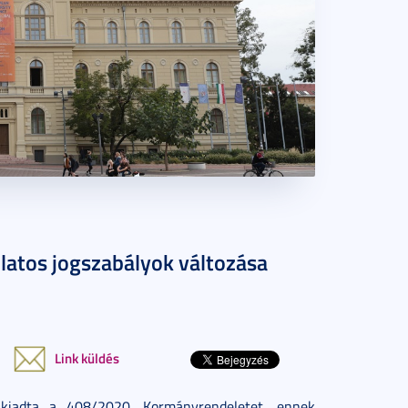
olatos jogszabályok változása
Link küldés
kiadta a 408/2020. Kormányrendeletet, ennek