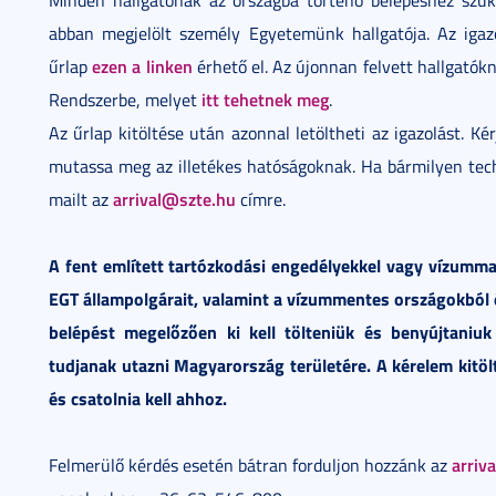
abban megjelölt személy Egyetemünk hallgatója. Az igazol
ezen a linken
űrlap
érhető el. Az újonnan felvett hallgatók
itt tehetnek meg
Rendszerbe, melyet
.
Az űrlap kitöltése után azonnal letöltheti az igazolást. Ké
mutassa meg az illetékes hatóságoknak. Ha bármilyen tech
arrival@szte.hu
mailt az
címre.
A fent említett tartózkodási engedélyekkel vagy vízumma
EGT állampolgárait, valamint a vízummentes országokból é
belépést megelőzően ki kell tölteniük és benyújtaniuk
tudjanak utazni Magyarország területére. A kérelem kitöltés
és csatolnia kell ahhoz.
arriv
Felmerülő kérdés esetén bátran forduljon hozzánk az