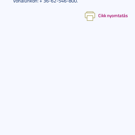
vonalunkon: + 36-62-546-800.
Cikk nyomtatás