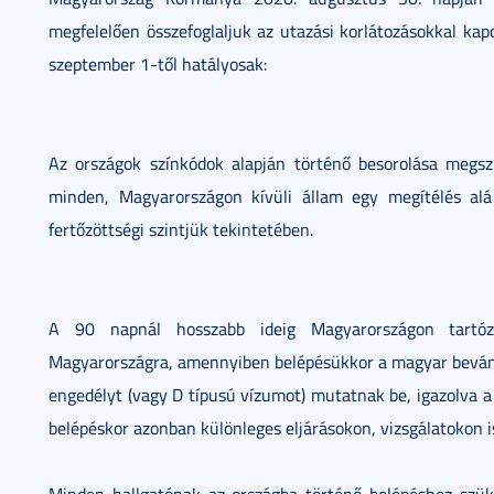
megfelelően összefoglaljuk az utazási korlátozásokkal kap
szeptember 1-től hatályosak:
Az országok színkódok alapján történő besorolása megs
minden, Magyarországon kívüli állam egy megítélés al
fertőzöttségi szintjük tekintetében.
A 90 napnál hosszabb ideig Magyarországon tartózk
Magyarországra, amennyiben belépésükkor a magyar bevándo
engedélyt (vagy D típusú vízumot) mutatnak be, igazolva a
belépéskor azonban különleges eljárásokon, vizsgálatokon is
Minden hallgatónak az országba történő belépéshez szüks