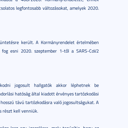
csolatos legfontosabb változásokat, amelyek 2020.
züntetésre került. A Kormányrendelet értelmében
á fog esni 2020. szeptember 1-től a SARS-CoV2
odni jogosult hallgatók akkor léphetnek be
rlási hatóság által kiadott érvényes tartózkodási
 hosszú távú tartózkodásra való jogosultságukat. A
 részt kell venniük.
ége lesz egy igazolásra, mely tanúsítja, hogy az