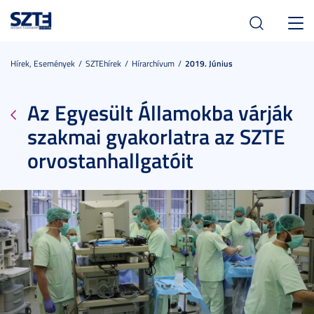
Toggl
navig
Hírek, Események
SZTEhírek
Hírarchívum
2019. Június
Az Egyesült Államokba várják
szakmai gyakorlatra az SZTE
orvostanhallgatóit