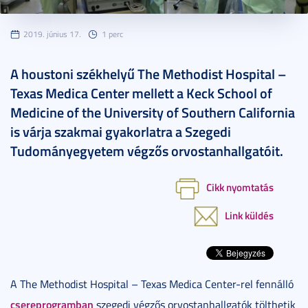
2019. június 17.
1 perc
A houstoni székhelyű The Methodist Hospital –
Texas Medica Center mellett a Keck School of
Medicine of the University of Southern California
is várja szakmai gyakorlatra a Szegedi
Tudományegyetem végzős orvostanhallgatóit.
Cikk nyomtatás
Link küldés
A The Methodist Hospital – Texas Medica Center-rel fennálló
csereprogramban
szegedi végzős orvostanhallgatók tölthetik