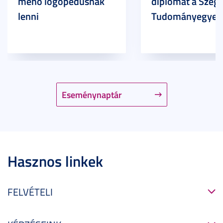
menő logopédusnak
diplomát a Szege
lenni
Tudományegyet
Eseménynaptár
Hasznos linkek
FELVÉTELI