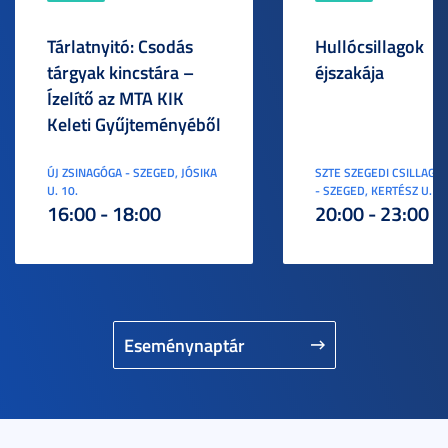
Tárlatnyitó: Csodás
Hullócsillagok
tárgyak kincstára –
éjszakája
Ízelítő az MTA KIK
Keleti Gyűjteményéből
ÚJ ZSINAGÓGA - SZEGED, JÓSIKA
SZTE SZEGEDI CSILLAGV
U. 10.
- SZEGED, KERTÉSZ U. 3.
16:00 - 18:00
20:00 - 23:00
Eseménynaptár