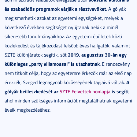
és szabadidős programok várják a résztvevőket
. A gólyák
megismerhetik azokat az egyetemi egységeket, melyek a
következő években segítséget nyújtanak nekik a minél
sikeresebb tanulmányaikhoz. Az egyetemi épületek közti
közlekedést és tájékozódást felsőbb éves hallgatók, valamint
2019. augusztus 30-án egy
SZTE különjáratok segítik, sőt
különleges „party villamossal” is utazhatnak
. E rendezvény
nem titkolt célja, hogy az egyetemre érkezők már az első nap
A
érezzék, Szeged legnagyobb közösségének tagjaivá váltak.
gólyák beilleszkedését az
SZTE Felvettek honlapja
is segíti
,
ahol minden szükséges információt megtalálhatnak egyetemi
éveik megkezdéséhez.