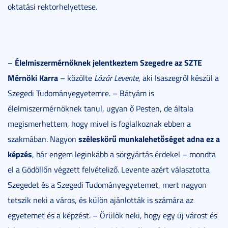
oktatási rektorhelyettese.
Élelmiszermérnöknek jelentkeztem Szegedre az SZTE
–
Mérnöki Karra
– közölte
Lázár Levente
, aki Isaszegről készül a
Szegedi Tudományegyetemre. – Bátyám is
élelmiszermérnöknek tanul, ugyan ő Pesten, de általa
megismerhettem, hogy mivel is foglalkoznak ebben a
széleskörű munkalehetőséget adna ez a
szakmában. Nagyon
képzés
, bár engem leginkább a sörgyártás érdekel – mondta
el a Gödöllőn végzett felvételiző. Levente azért választotta
Szegedet és a Szegedi Tudományegyetemet, mert nagyon
tetszik neki a város, és külön ajánlották is számára az
egyetemet és a képzést. – Örülök neki, hogy egy új várost és