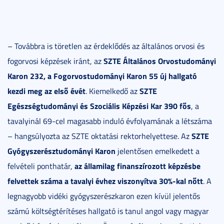
– Továbbra is töretlen az érdeklődés az általános orvosi és
SZTE Általános Orvostudományi
fogorvosi képzések iránt, az
Karon 232, a Fogorvostudományi Karon 55 új hallgató
kezdi meg az első évét
SZTE
. Kiemelkedő az
Egészségtudományi és Szociális Képzési Kar 390 fős
, a
tavalyinál 69-cel magasabb induló évfolyamának a létszáma
SZTE
– hangsúlyozta az SZTE oktatási rektorhelyettese. Az
Gyógyszerésztudományi Karon
jelentősen emelkedett a
az államilag finanszírozott képzésbe
felvételi ponthatár,
felvettek száma a tavalyi évhez viszonyítva 30%-kal nőtt
. A
legnagyobb vidéki gyógyszerészkaron ezen kívül jelentős
számú költségtérítéses hallgató is tanul angol vagy magyar