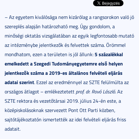
– Az egyetem kiválósága nem kizárólag a rangsorokon való jó
szereplés alapján határozható meg. Úgy gondolom, a
minőségi oktatás vizsgálatában az egyik legfontosabb mutató
az intézménybe jelentkezők és felvettek száma. Örömmel
5 százalékkal
mondhatom, ezen a területen is jól állunk:
emelkedett a Szegedi Tudományegyetemre első helyen
jelentkezők száma a 2019-es általános felvételi eljárás
adatai szerint
. Ezzel az eredménnyel az SZTE felülmúlta az
országos átlagot – emlékeztetett
prof. dr. Rovó László
. Az
SZTE rektora és vezetőtársai 2019. július 24-én este, a
középiskolásoknak szervezett Pont Ott Parti közben,
sajtótájékoztatón ismertették az idei felvételi eljárás friss
adatait.