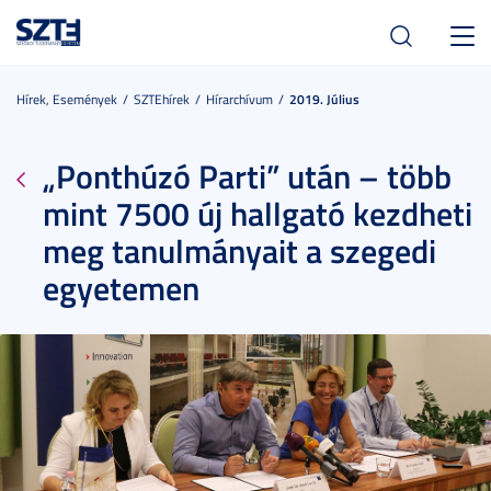
Toggl
navig
Hírek, Események
SZTEhírek
Hírarchívum
2019. Július
„Ponthúzó Parti” után – több
mint 7500 új hallgató kezdheti
meg tanulmányait a szegedi
egyetemen