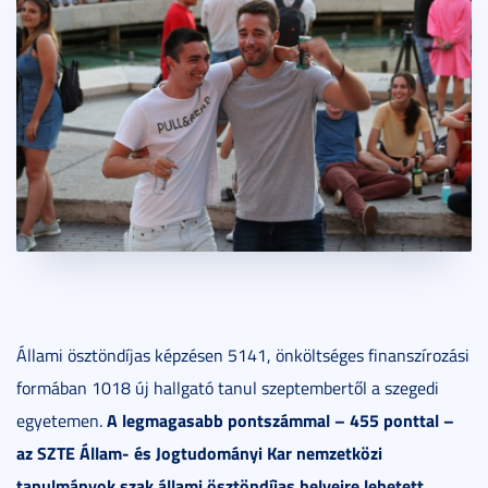
Állami ösztöndíjas képzésen 5141, önköltséges finanszírozási
formában 1018 új hallgató tanul szeptembertől a szegedi
A legmagasabb pontszámmal – 455 ponttal –
egyetemen.
az SZTE Állam- és Jogtudományi Kar nemzetközi
tanulmányok szak állami ösztöndíjas helyeire lehetett