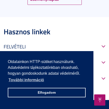
Hasznos linkek
FELVÉTELI
KÉPZÉSEINK
Oldalainkon HTTP-sütiket használunk.
Adatvédelmi tájékoztatónkban olvasható,
hogyan gondoskodunk adatai védelméről.
CENTENÁRIUM
További információ
Elfogadom