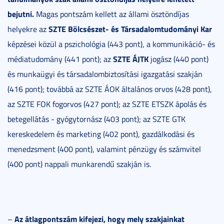
bejutni.
Magas pontszám kellett az állami ösztöndíjas
SZTE Bölcsészet- és Társadalomtudományi Kar
helyekre az
képzései közül a pszichológia (443 pont), a kommunikáció- és
SZTE ÁJTK
médiatudomány (441 pont); az
jogász (440 pont)
és munkaügyi és társadalombiztosítási igazgatási szakján
(416 pont); továbbá az SZTE ÁOK általános orvos (428 pont),
az SZTE FOK fogorvos (427 pont); az SZTE ETSZK ápolás és
betegellátás - gyógytornász (403 pont); az SZTE GTK
kereskedelem és marketing (402 pont), gazdálkodási és
menedzsment (400 pont), valamint pénzügy és számvitel
(400 pont) nappali munkarendű szakján is.
Az átlagpontszám kifejezi, hogy mely szakjainkat
–