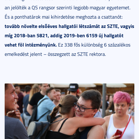
an jelölték a QS rangsor szerinti legjobb magyar egyetemet.
És a ponthatárok mai kihirdetése meghozta a csattanót:
tovább növelte elsőéves hallgatói létszámát az SZTE, vagyis
míg
2018-ban 5821, addig 2019-ben 6159 új hallgatót
vehet föl intézményünk.
Ez 338 fős különbség 6 százalékos
emelkedést jelent – összegzett az SZTE rektora.