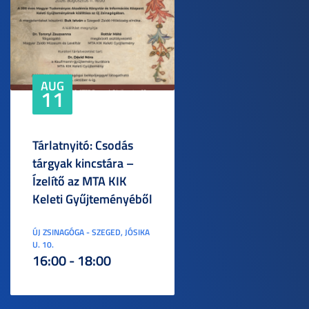
AUG
11
Tárlatnyitó: Csodás
tárgyak kincstára –
Ízelítő az MTA KIK
Keleti Gyűjteményéből
ÚJ ZSINAGÓGA - SZEGED, JÓSIKA
U. 10.
16:00 - 18:00