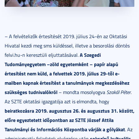
– A felvételizők értesítését 2019. július 24-én az Oktatási
Hivatal kezdi meg sms küldéssel, illetve a besorolási döntés
A Szegedi
felvi.hu-n keresztüli eljuttatásával.
Tudományegyetem –zöld egyetemként – papír alapú
értesítést nem küld, a felvettek 2019. július 29-től e-
mailben kapnak értesítést a tanulmányok megkezdéséhez
szükséges tudnivalókról
– mondta mosolyogva
Szakál Péter
.
Az SZTE oktatási igazgatója azt is elmondta, hogy
beiratkozásra 2019. augusztus 26. és augusztus 31. között,
előre egyeztetett időpontban az SZTE József Attila
Tanulmányi és Információs Központba várják a gólyákat
. Az
sokszínű kulturális
adminisztratív feladatok elvégzése után