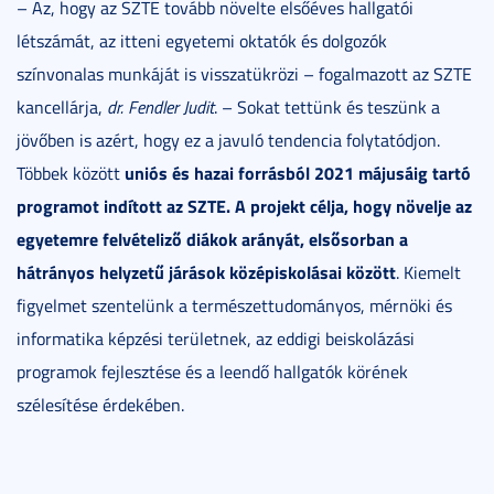
– Az, hogy az SZTE tovább növelte elsőéves hallgatói
létszámát, az itteni egyetemi oktatók és dolgozók
színvonalas munkáját is visszatükrözi – fogalmazott az SZTE
kancellárja,
dr. Fendler Judit
. – Sokat tettünk és teszünk a
jövőben is azért, hogy ez a javuló tendencia folytatódjon.
uniós és hazai forrásból 2021 májusáig tartó
Többek között
programot indított az SZTE. A projekt célja, hogy növelje az
egyetemre felvételiző diákok arányát, elsősorban a
hátrányos helyzetű járások középiskolásai között
. Kiemelt
figyelmet szentelünk a természettudományos, mérnöki és
informatika képzési területnek, az eddigi beiskolázási
programok fejlesztése és a leendő hallgatók körének
szélesítése érdekében.