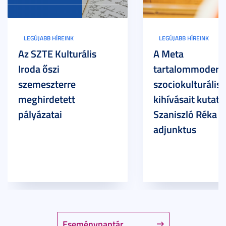
LEGÚJABB HÍREINK
LEGÚJABB HÍREINK
Az SZTE Kulturális
A Meta
Iroda őszi
tartalommoderác
szemeszterre
szociokulturális
meghirdetett
kihívásait kutatja
pályázatai
Szaniszló Réka Br
adjunktus
Eseménynaptár