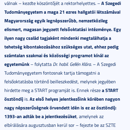
A Szegedi
válnak – kezdte köszöntőjét a rektorhelyettes. –
Tudományegyetem a maga 21 ezres hallgatói létszámával
Magyarország egyik legnépszerűbb, nemzetközileg
elismert, magasan jegyzett felsőoktatási intézménye. Egy
ilyen nagy család tagjaként mindenki megtalálhatja a
tehetség kibontakozásához szükséges utat, ehhez pedig
számtalan szakmai és közösségi programot kínál az
egyetemünk
– folytatta
Dr. habil. Gellén Klára
. – A Szegedi
Tudományegyetem fontosnak tartja támogatni a
felsőoktatásba történő beilleszkedést, melynek jegyében
a START
hirdette meg a START programját is. Ennek része
ösztöndíj
Az első helyes jelentkezőink körében nagyon
is.
nagy népszerűségnek örvendett idén is ez az ösztöndíj:
1393-an adták be a jelentkezésüket
, amelynek az
elbírálására augusztusban kerül sor – fejezte be az SZTE