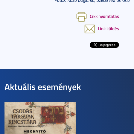
Fotók: Kósa Boglárka, Szécsi Annamária
Cikk nyomtatás
Link küldés
Aktuális események