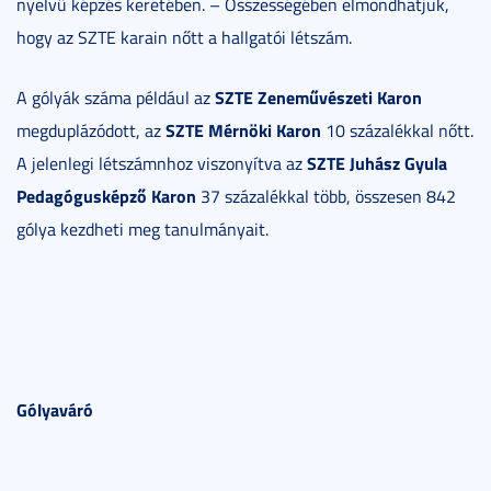
nyelvű képzés keretében. – Összességében elmondhatjuk,
hogy az SZTE karain nőtt a hallgatói létszám.
SZTE Zeneművészeti Karon
A gólyák száma például az
SZTE Mérnöki Karon
megduplázódott, az
10 százalékkal nőtt.
SZTE Juhász Gyula
A jelenlegi létszámnhoz viszonyítva az
Pedagógusképző Karon
37 százalékkal több, összesen 842
gólya kezdheti meg tanulmányait.
Gólyaváró