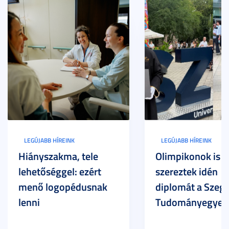
LEGÚJABB HÍREINK
LEGÚJABB HÍREINK
Hiányszakma, tele
Olimpikonok is
lehetőséggel: ezért
szereztek idén
menő logopédusnak
diplomát a Szege
lenni
Tudományegyet