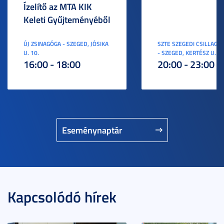
Ízelítő az MTA KIK
Keleti Gyűjteményéből
ÚJ ZSINAGÓGA - SZEGED, JÓSIKA
SZTE SZEGEDI CSILLAGV
U. 10.
- SZEGED, KERTÉSZ U. 3.
16:00 - 18:00
20:00 - 23:00
Eseménynaptár
Kapcsolódó hírek