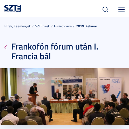
Toggl
navig
Hírek, Események
SZTEhírek
Hírarchívum
2019. Február
Frankofón fórum után I.
Francia bál