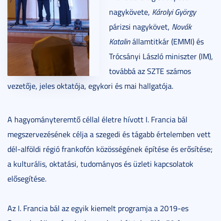
nagykövete,
Károlyi György
párizsi nagykövet,
Novák
Katalin
államtitkár (EMMI) és
Trócsányi László miniszter (IM),
továbbá az SZTE számos
vezetője, jeles oktatója, egykori és mai hallgatója.
A hagyományteremtő céllal életre hívott I. Francia bál
megszervezésének célja a szegedi és tágabb értelemben vett
dél-alföldi régió frankofón közösségének építése és erősítése;
a kulturális, oktatási, tudományos és üzleti kapcsolatok
elősegítése.
Az I. Francia bál az egyik kiemelt programja a 2019-es