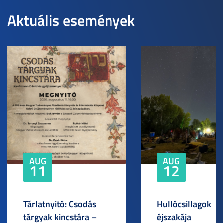
Aktuális események
AUG
AUG
11
12
Tárlatnyitó: Csodás
Hullócsillagok
tárgyak kincstára –
éjszakája