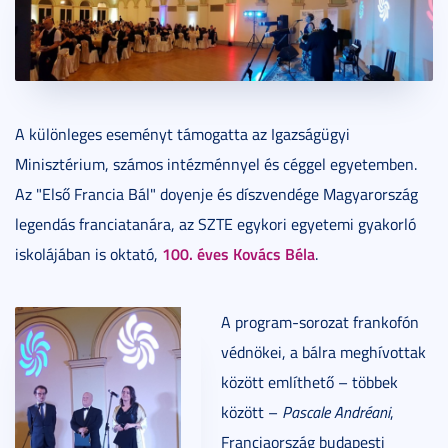
A különleges eseményt támogatta az Igazságügyi
Minisztérium, számos intézménnyel és céggel egyetemben.
Az "Első Francia Bál" doyenje és díszvendége Magyarország
legendás franciatanára, az SZTE egykori egyetemi gyakorló
100. éves Kovács Béla
iskolájában is oktató,
.
A program-sorozat frankofón
védnökei, a bálra meghívottak
között említhető – többek
között –
Pascale Andréani
,
Franciaország budapesti