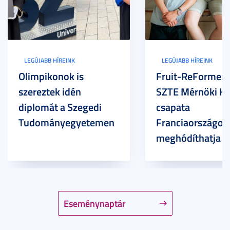
LEGÚJABB HÍREINK
LEGÚJABB HÍREINK
Olimpikonok is
Fruit-ReFormers:
szereztek idén
SZTE Mérnöki Ka
diplomát a Szegedi
csapata
Tudományegyetemen
Franciaországot 
meghódíthatja
Eseménynaptár