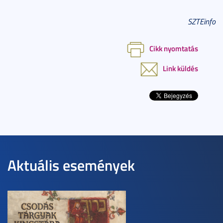
SZTEinfo
Cikk nyomtatás
Link küldés
Aktuális események