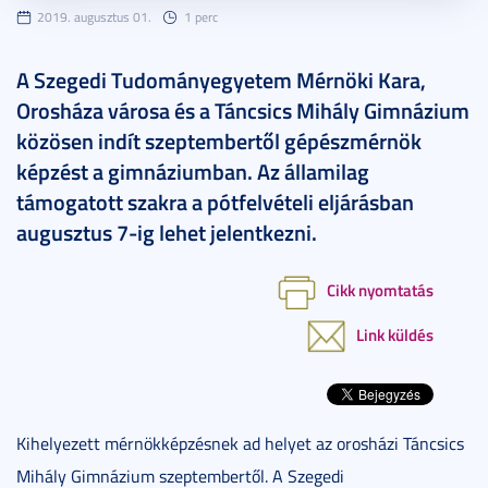
2019. augusztus 01.
1 perc
A Szegedi Tudományegyetem Mérnöki Kara,
Orosháza városa és a Táncsics Mihály Gimnázium
közösen indít szeptembertől gépészmérnök
képzést a gimnáziumban. Az államilag
támogatott szakra a pótfelvételi eljárásban
augusztus 7-ig lehet jelentkezni.
Cikk nyomtatás
Link küldés
Kihelyezett mérnökképzésnek ad helyet az orosházi Táncsics
Mihály Gimnázium szeptembertől. A Szegedi