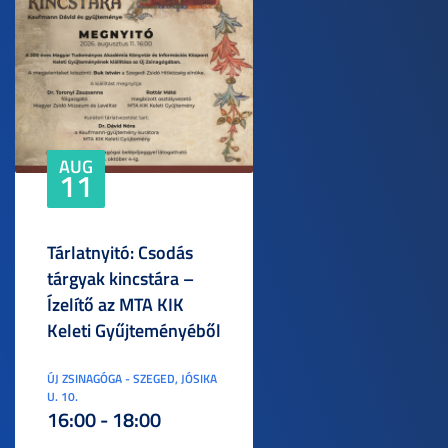
AUG
11
Tárlatnyitó: Csodás
tárgyak kincstára –
Ízelítő az MTA KIK
Keleti Gyűjteményéből
ÚJ ZSINAGÓGA - SZEGED, JÓSIKA
U. 10.
16:00 - 18:00