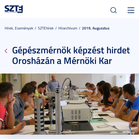
Toggl
navig
Hírek, Események
SZTEhírek
Hírarchívum
2019. Augusztus
Gépészmérnök képzést hirdet
Orosházán a Mérnöki Kar