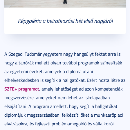
Képgaléria a beiratkozási hét első napjáról
A Szegedi Tudományegyetem nagy hangsúlyt fektet arra is,
hogy a tanórák mellett olyan további programok színesítsék
az egyetemi éveket, amelyek a diploma utáni
elhelyezkedésben is segítik a hallgatókat. Ezért hozta létre az
SZTE+ programot
, amely lehetőséget ad azon kompetenciák
megszerzésére, amelyeket nem lehet az iskolapadban
elsajátítani. A program amellett, hogy segíti a hallgatókat
diplomájuk megszerzésében, felkészíti őket a munkaerőpiaci
elvárásokra, és fejleszti problémamegoldó és vállalkozói