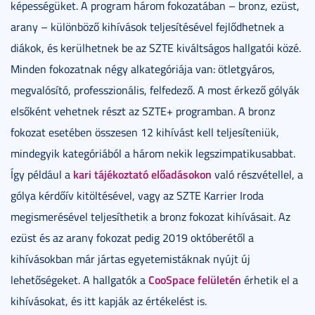
képességüket. A program három fokozatában – bronz, ezüst,
arany – különböző kihívások teljesítésével fejlődhetnek a
diákok, és kerülhetnek be az SZTE kiváltságos hallgatói közé.
Minden fokozatnak négy alkategóriája van: ötletgyáros,
megvalósító, professzionális, felfedező. A most érkező gólyák
elsőként vehetnek részt az SZTE+ programban. A bronz
fokozat esetében összesen 12 kihívást kell teljesíteniük,
mindegyik kategóriából a három nekik legszimpatikusabbat.
kari tájékoztató előadásokon
Így például a
való részvétellel, a
gólya kérdőív kitöltésével, vagy az SZTE Karrier Iroda
megismerésével teljesíthetik a bronz fokozat kihívásait. Az
ezüst és az arany fokozat pedig 2019 októberétől a
kihívásokban már jártas egyetemistáknak nyújt új
CooSpace felületén
lehetőségeket. A hallgatók a
érhetik el a
kihívásokat, és itt kapják az értékelést is.