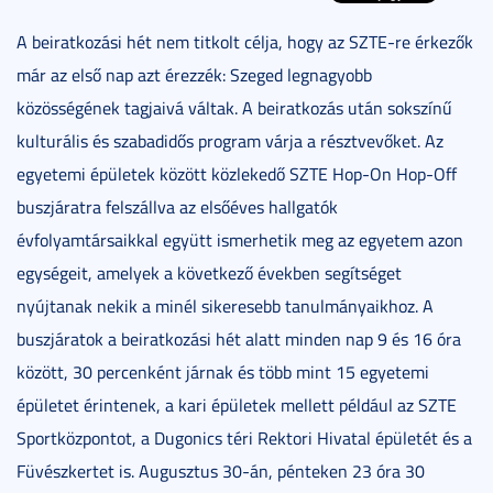
A beiratkozási hét nem titkolt célja, hogy az SZTE-re érkezők
már az első nap azt érezzék: Szeged legnagyobb
közösségének tagjaivá váltak. A beiratkozás után sokszínű
kulturális és szabadidős program várja a résztvevőket. Az
egyetemi épületek között közlekedő SZTE Hop-On Hop-Off
buszjáratra felszállva az elsőéves hallgatók
évfolyamtársaikkal együtt ismerhetik meg az egyetem azon
egységeit, amelyek a következő években segítséget
nyújtanak nekik a minél sikeresebb tanulmányaikhoz. A
buszjáratok a beiratkozási hét alatt minden nap 9 és 16 óra
között, 30 percenként járnak és több mint 15 egyetemi
épületet érintenek, a kari épületek mellett például az SZTE
Sportközpontot, a Dugonics téri Rektori Hivatal épületét és a
Füvészkertet is. Augusztus 30-án, pénteken 23 óra 30