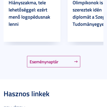
Hiányszakma, tele
Olimpikonok is
lehetőséggel: ezért
szereztek idén
menő logopédusnak
diplomát a Szege
lenni
Tudományegyet
Eseménynaptár
Hasznos linkek