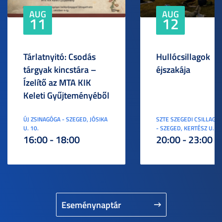
AUG
AUG
11
12
Tárlatnyitó: Csodás
Hullócsillagok
tárgyak kincstára –
éjszakája
Ízelítő az MTA KIK
Keleti Gyűjteményéből
ÚJ ZSINAGÓGA - SZEGED, JÓSIKA
SZTE SZEGEDI CSILLAGV
U. 10.
- SZEGED, KERTÉSZ U. 3.
16:00 - 18:00
20:00 - 23:00
Eseménynaptár