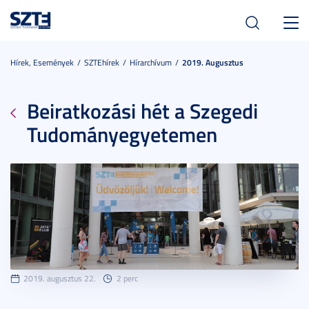
Toggl
navig
Hírek, Események
SZTEhírek
Hírarchívum
2019. Augusztus
Beiratkozási hét a Szegedi
Tudományegyetemen
2019. augusztus 22.
2 perc