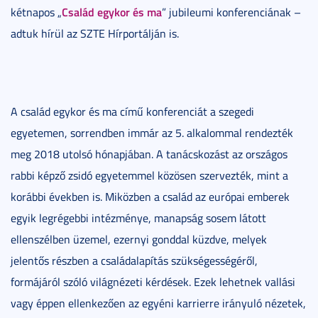
Család egykor és ma
kétnapos „
” jubileumi konferenciának –
adtuk hírül az SZTE Hírportálján is.
A család egykor és ma című konferenciát a szegedi
egyetemen, sorrendben immár az 5. alkalommal rendezték
meg 2018 utolsó hónapjában. A tanácskozást az országos
rabbi képző zsidó egyetemmel közösen szervezték, mint a
korábbi években is. Miközben a család az európai emberek
egyik legrégebbi intézménye, manapság sosem látott
ellenszélben üzemel, ezernyi gonddal küzdve, melyek
jelentős részben a családalapítás szükségességéről,
formájáról szóló világnézeti kérdések. Ezek lehetnek vallási
vagy éppen ellenkezően az egyéni karrierre irányuló nézetek,