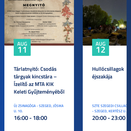
AUG
AUG
11
12
Tárlatnyitó: Csodás
Hullócsillagok
tárgyak kincstára –
éjszakája
Ízelítő az MTA KIK
Keleti Gyűjteményéből
ÚJ ZSINAGÓGA - SZEGED, JÓSIKA
SZTE SZEGEDI CSILLAGV
U. 10.
- SZEGED, KERTÉSZ U. 3.
16:00 - 18:00
20:00 - 23:00