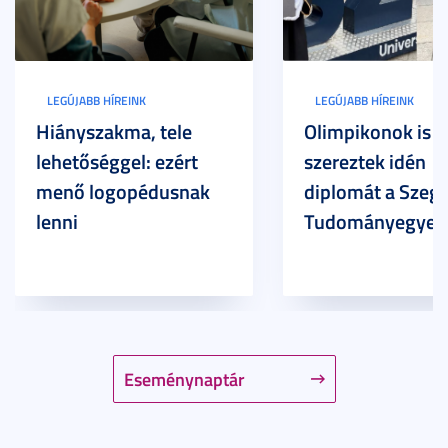
LEGÚJABB HÍREINK
LEGÚJABB HÍREINK
Hiányszakma, tele
Olimpikonok is
lehetőséggel: ezért
szereztek idén
menő logopédusnak
diplomát a Szege
lenni
Tudományegyet
Eseménynaptár