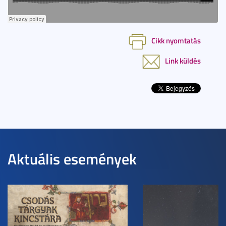
Cikk nyomtatás
Link küldés
Aktuális események