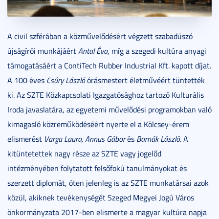
A civil szférában a közművelődésért végzett szabadúszó
újságírói munkájáért
Antal Éva
, míg a szegedi kultúra anyagi
támogatásáért a ContiTech Rubber Industrial Kft. kapott díjat.
A 100 éves
Csúry László
órásmestert életművéért tüntették
ki. Az SZTE Közkapcsolati Igazgatósághoz tartozó Kulturális
Iroda javaslatára, az egyetemi művelődési programokban való
kimagasló közreműködéséért nyerte el a Kölcsey-érem
elismerést
Varga Laura, Annus Gábor
és
Barnák László
. A
kitüntetettek nagy része az SZTE vagy jogelőd
intézményében folytatott felsőfokú tanulmányokat és
szerzett diplomát, öten jelenleg is az SZTE munkatársai azok
közül, akiknek tevékenységét Szeged Megyei Jogú Város
önkormányzata 2017-ben elismerte a magyar kultúra napja