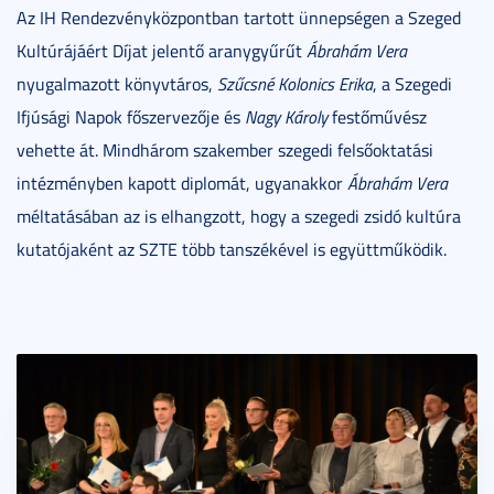
Az IH Rendezvényközpontban tartott ünnepségen a Szeged
Kultúrájáért Díjat jelentő aranygyűrűt
Ábrahám Vera
nyugalmazott könyvtáros,
Szűcsné Kolonics Erika
, a Szegedi
Ifjúsági Napok főszervezője és
Nagy Károly
festőművész
vehette át. Mindhárom szakember szegedi felsőoktatási
intézményben kapott diplomát, ugyanakkor
Ábrahám Vera
méltatásában az is elhangzott, hogy a szegedi zsidó kultúra
kutatójaként az SZTE több tanszékével is együttműködik.