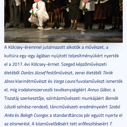
A Kölcsey-éremmel jutalmazott alkotók a művészet, a
kultúra egy-egy ágában nyújtott teljesítményükért nyerték
el a 2017. évi Kölcsey-érmet. Szeged képzőművészeti
életéből
Darázs József
festőművészt, zenei életéből
Török
János
klarinétművészt és
Varga Laura
fuvolaművészt ismerték
el, míg irodalomszervezői tevékenységéért
Annus Gábor
, a
Tiszatáj szerkesztője, színházművészeti munkájáért
Barnák
László
színész-rendező, táncművészeti eredményeiért
Szabó
Anita
és
Balogh Csongor,
a standardtáncos pár együtt nyerte el
az elismerést. A közművelődésért tett erőfeszítéseiért
T.