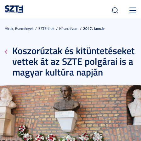
Toggl
navig
Hírek, Események
SZTEhírek
Hírarchívum
2017. Január
Koszorúztak és kitüntetéseket
vettek át az SZTE polgárai is a
magyar kultúra napján