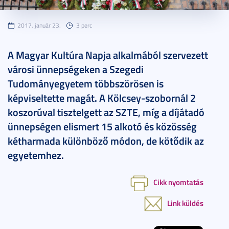
2017. január 23.
3 perc
A Magyar Kultúra Napja alkalmából szervezett
városi ünnepségeken a Szegedi
Tudományegyetem többszörösen is
képviseltette magát. A Kölcsey-szobornál 2
koszorúval tisztelgett az SZTE, míg a díjátadó
ünnepségen elismert 15 alkotó és közösség
kétharmada különböző módon, de kötődik az
egyetemhez.
Cikk nyomtatás
Link küldés