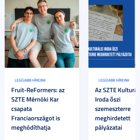
LEGÚJABB HÍREINK
LEGÚJABB HÍREINK
Fruit-ReFormers: az
Az SZTE Kulturál
SZTE Mérnöki Kar
Iroda őszi
csapata
szemeszterre
Franciaországot is
meghirdetett
meghódíthatja
pályázatai