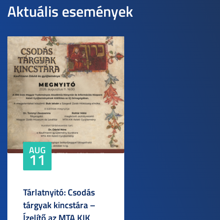
Aktuális események
AUG
11
Tárlatnyitó: Csodás
tárgyak kincstára –
Ízelítő az MTA KIK