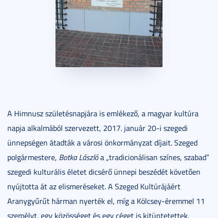
A Himnusz születésnapjára is emlékező, a magyar kultúra
napja alkalmából szervezett, 2017. január 20-i szegedi
ünnepségen átadták a városi önkormányzat díjait. Szeged
polgármestere,
Botka László
a „tradicionálisan színes, szabad”
szegedi kulturális életet dicsérő ünnepi beszédét követően
nyújtotta át az elismeréseket. A Szeged Kultúrájáért
Aranygyűrűt hárman nyerték el, míg a Kölcsey-éremmel 11
személyt, egy közösséget és egy céget is kitüntetettek.