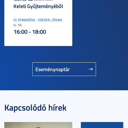
Keleti Gyűjteményéből
ÚJ ZSINAGÓGA - SZEGED, JÓSIKA
U. 10.
16:00 - 18:00
Eseménynaptár
Kapcsolódó hírek