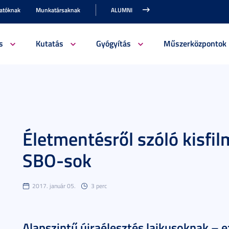
gatóknak
Munkatársaknak
ALUMNI
s
Kutatás
Gyógyítás
Műszerközpontok
Életmentésről szóló kisfil
SBO-sok
2017. január 05.
3 perc
Alapszintű újraélesztés laikusoknak – e