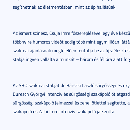
segíthetnek az életmentésben, mint az ép hallásúak.
Az ismert színész, Csuja Imre főszereplésével egy éve készül
többnyire humoros videót eddig több mint egymillióan látt
szakmai ajánlásnak megfelelően mutatja be az újraélesztés
stábja ingyen vállalta a munkát – három és fél óra alatt for
Az SBO szakmai stábját dr. Bárszki László sürgősségi és oxy
Buresch Györgyi intenzív és sürgősségi szakápoló ötletgazd
sürgősségi szakápoló jelmezzel és zenei ötlettel segítette,
szakápoló és Zalai Imre intenzív szakápoló játszotta.