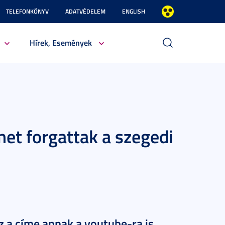
TELEFONKÖNYV
ADATVÉDELEM
ENGLISH
Hírek, Események
met forgattak a szegedi
z a címe annak a youtube-ra is