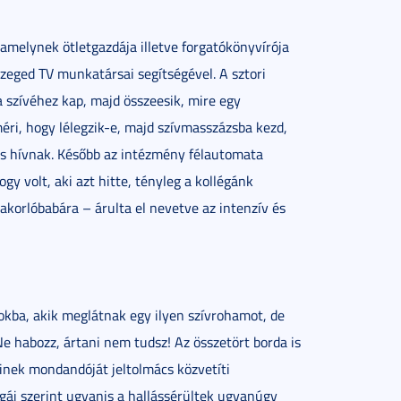
amelynek ötletgazdája illetve forgatókönyvírója
zeged TV munkatársai segítségével. A sztori
 a szívéhez kap, majd összeesik, mire egy
éri, hogy lélegzik-e, majd szívmasszázsba kezd,
 is hívnak. Később az intézmény félautomata
hogy volt, aki azt hitte, tényleg a kollégánk
akorlóbabára – árulta el nevetve az intenzív és
zokba, akik meglátnak egy ilyen szívrohamot, de
Ne habozz, ártani nem tudsz! Az összetört borda is
kinek mondandóját jeltolmács közvetíti
gái szerint ugyanis a hallássérültek ugyanúgy