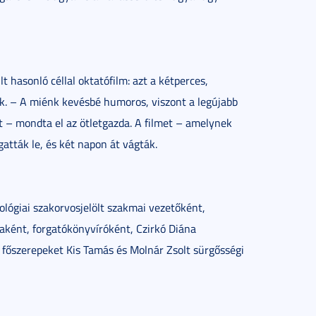
t hasonló céllal oktatófilm: azt a kétperces,
ák. – A miénk kevésbé humoros, viszont a legújabb
t – mondta el az ötletgazda. A filmet – amelynek
gatták le, és két napon át vágták.
ológiai szakorvosjelölt szakmai vezetőként,
aként, forgatókönyvíróként, Czirkó Diána
 a főszerepeket Kis Tamás és Molnár Zsolt sürgősségi