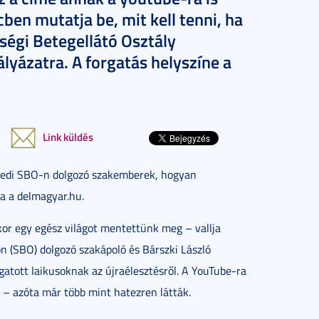
ben mutatja be, mit kell tenni, ha
ősségi Betegellátó Osztály
lyázatra. A forgatás helyszíne a
Link küldés
egedi SBO-n dolgozó szakemberek, hogyan
ja a delmagyar.hu.
or egy egész világot mentettünk meg – vallja
n (SBO) dolgozó szakápoló és Bárszki László
rgatott laikusoknak az újraélesztésről. A YouTube-ra
k – azóta már több mint hatezren látták.