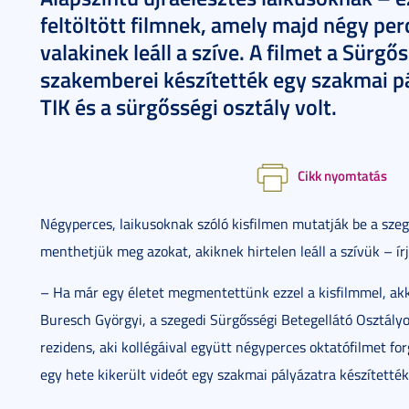
feltöltött filmnek, amely majd négy perc
valakinek leáll a szíve. A filmet a Sürg
szakemberei készítették egy szakmai pá
TIK és a sürgősségi osztály volt.
Cikk nyomtatás
Négyperces, laikusoknak szóló kisfilmen mutatják be a sz
menthetjük meg azokat, akiknek hirtelen leáll a szívük – ír
– Ha már egy életet megmentettünk ezzel a kisfilmmel, akk
Buresch Györgyi, a szegedi Sürgősségi Betegellátó Osztályo
rezidens, aki kollégáival együtt négyperces oktatófilmet fo
egy hete kikerült videót egy szakmai pályázatra készítetté