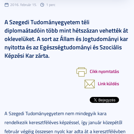
2016. február 15.
1 perc
A Szegedi Tudományegyetem téli
diplomaátadóin több mint hétszázan vehették át
oklevelüket. A sort az Állam és Jogtudományi kar
nyitotta és az Egészségtudományi és Szociális
Képzési Kar zárta.
Cikk nyomtatás
Link küldés
A Szegedi Tudományegyetem nem mindegyik kara
rendelkezik keresztféléves képzéssel, így január közepétől
február végéig összesen nyolc kar adta át a keresztfélévben