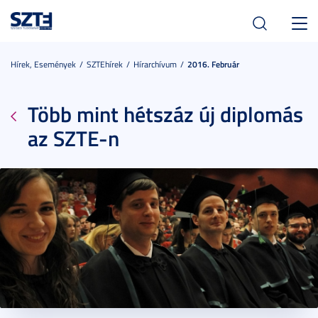
Toggl
navig
Hírek, Események
SZTEhírek
Hírarchívum
2016. Február
Több mint hétszáz új diplomás
az SZTE-n