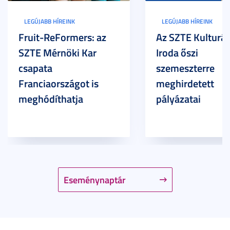
LEGÚJABB HÍREINK
LEGÚJABB HÍREINK
Fruit-ReFormers: az
Az SZTE Kulturál
SZTE Mérnöki Kar
Iroda őszi
csapata
szemeszterre
Franciaországot is
meghirdetett
meghódíthatja
pályázatai
Eseménynaptár