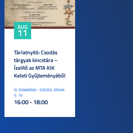
AUG
11
Tárlatnyitó: Csodás
tárgyak kincstára –
Ízelítő az MTA KIK
Keleti Gyűjteményéből
ÚJ ZSINAGÓGA - SZEGED, JÓSIKA
U. 10.
16:00 - 18:00