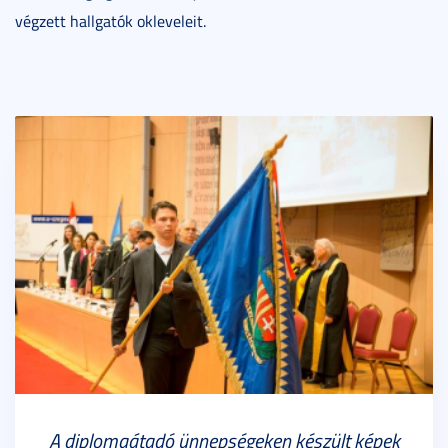
végzett hallgatók okleveleit.
A diplomaátadó ünnepségeken készült képek