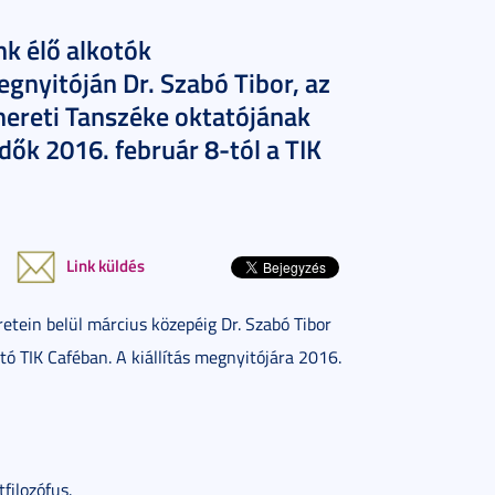
k élő alkotók
megnyitóján Dr. Szabó Tibor, az
ereti Tanszéke oktatójának
dők 2016. február 8-tól a TIK
Link küldés
etein belül március közepéig Dr. Szabó Tibor
tó TIK Caféban. A kiállítás megnyitójára 2016.
filozófus.