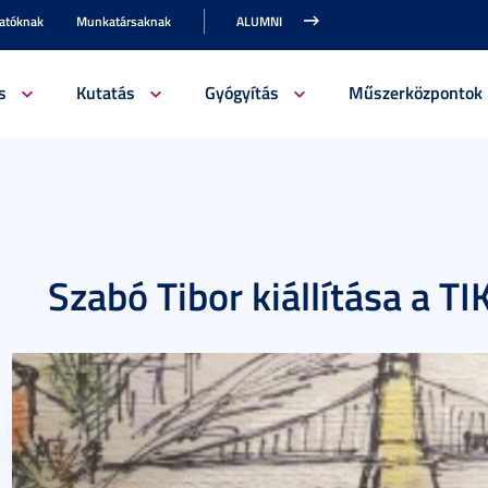
gatóknak
Munkatársaknak
ALUMNI
s
Kutatás
Gyógyítás
Műszerközpontok
Szabó Tibor kiállítása a T