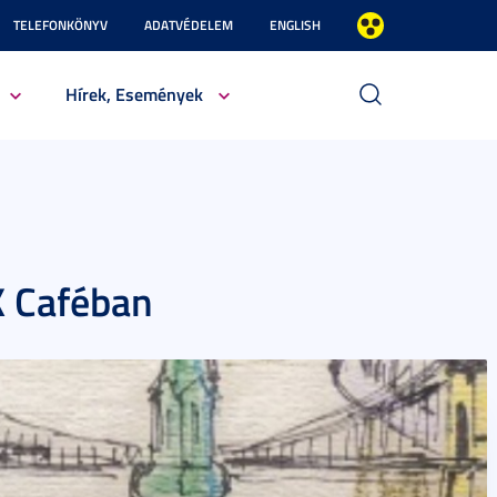
TELEFONKÖNYV
ADATVÉDELEM
ENGLISH
Hírek, Események
IK Caféban