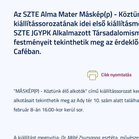
Az SZTE Alma Mater Máskép(p) - Köztün
kiállítássorozatának idei első kiállítás
SZTE JGYPK Alkalmazott Társadalomism
festményeit tekinthetik meg az érdeklő
Caféban.
Cikk nyomtatás
"MÁSKÉP(P) - Köztünk élő alkotók" című kiállítássorozat ker
alkotásait tekinthetik meg az Ady tér 10. szám alatt találha
február 8-án 16:00-kor kerül sor.
A kiállítást megnyitja:
Dr. Máté Zsuzsanna,
esztéta, művészet