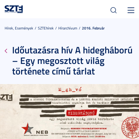
Toggl
navig
Hírek, Események
SZTEhírek
Hírarchívum
2016. Február
Időutazásra hív A hidegháború
– Egy megosztott világ
története című tárlat