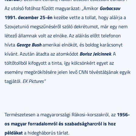
Gorbacsov
Az utolsó fotóhoz fűzött magyarázat: „Amikor
1991. december 25-én
kezébe vette a tollat, hogy aláírja a
Szovjetunió megszűnéséről szóló dekrétumot, már egy nem
létező államnak volt az elnöke. Az aláírás előtt telefonon
George Bush
hívta
amerikai elnököt, és boldog karácsonyt
Borisz Jelcinnek
kívánt. Azután átadta az atomkódot
. A
töltőtollból kifogyott a tinta, így kölcsönkért egyet az
esemény megörökítésére jelen levő CNN tévéstábjának egyik
tagjától.
EK Pictures”
1956-
Természetesen a magyarországi Rákosi-korszakról, az
os magyar forradalomról és szabadságharcról is hoz
példákat
a hidegháborús tárlat.