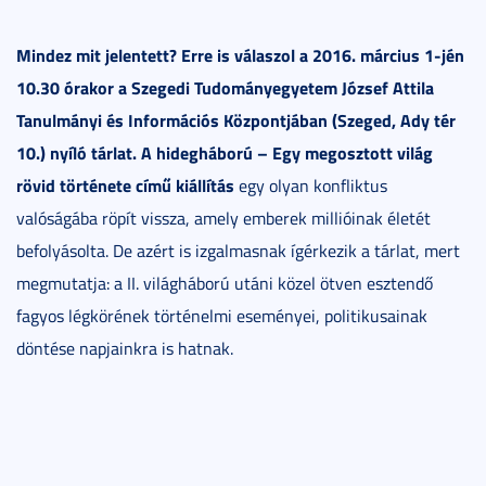
Mindez mit jelentett? Erre is válaszol a 2016. március 1-jén
10.30 órakor a Szegedi Tudományegyetem József Attila
Tanulmányi és Információs Központjában (Szeged, Ady tér
10.) nyíló tárlat. A hidegháború
– Egy megosztott világ
rövid története című kiállítás
egy olyan konfliktus
valóságába röpít vissza, amely emberek millióinak életét
befolyásolta. De azért is izgalmasnak ígérkezik a tárlat, mert
megmutatja: a II. világháború utáni közel ötven esztendő
fagyos légkörének történelmi eseményei, politikusainak
döntése napjainkra is hatnak.