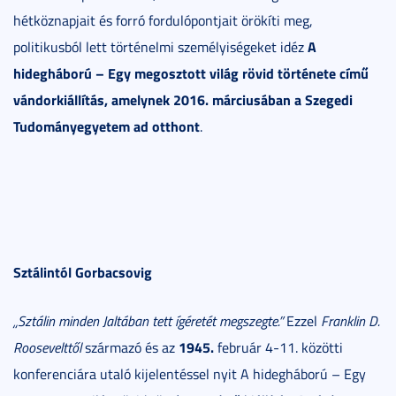
hétköznapjait és forró fordulópontjait örökíti meg,
A
politikusból lett történelmi személyiségeket idéz
hidegháború – Egy megosztott világ rövid története című
vándorkiállítás, amelynek 2016. márciusában a Szegedi
Tudományegyetem ad otthont
.
Sztálintól Gorbacsovig
„Sztálin minden Jaltában tett ígéretét megszegte.”
Ezzel
Franklin D.
1945.
Roosevelttől
származó és az
február 4-11. közötti
konferenciára utaló kijelentéssel nyit A hidegháború – Egy