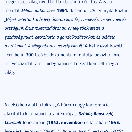
megosztott világ rövid története című kiállítás. A záró
1991.
mondat
Mihail Gorbacsové
:
december 25-én nyilatkozta:
„Véget vetettünk a hidegháborúnak, a fegyverkezési versenynek és
országunk
őrült militarizálásának, amely tönkretette a
gazdaságunkat, eltorzította a gondolkodásunkat, és aláásta
morálunkat. A világháborús veszély elmúlt.”
A két idézet között
körülbelül 300 fotó és dokumentum mutatja be azt a közel
fél évszázadot, amit hidegháborús korszakként élt meg a
világ.
Az első kép alatt a fölirat:„A három nagy konferencia
Sztálin, Roosevelt,
alakította ki a háború utáni Európát.
Churchill
1943. november
1945.
Teheránban (
) és Jaltában (
február
).
Bettman/CORBIS, Hulton-Deutsch Collection/CORBIS”
.