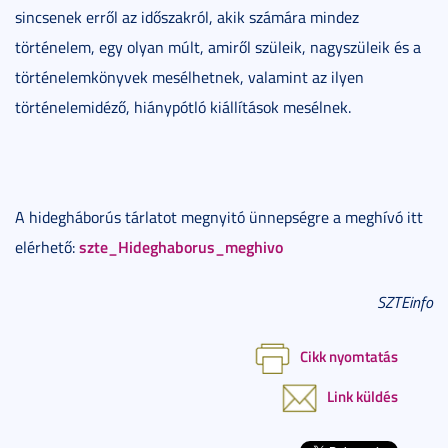
sincsenek erről az időszakról, akik számára mindez
történelem, egy olyan múlt, amiről szüleik, nagyszüleik és a
történelemkönyvek mesélhetnek, valamint az ilyen
történelemidéző, hiá
nypótló kiállítások mesélnek.
A hidegháborús tárlatot megnyitó ünnepségre a meghívó itt
szte_Hideghaborus_meghivo
elérhető:
SZTEinfo
Cikk nyomtatás
Link küldés