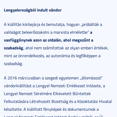
Lengyelországból indult vándor
A kiállítás körbejárja és bemutatja, hogyan „próbálták a
a
valóságot beleerőszakolni a marxista elméletbe”
vasfüggönynek azon az oldalán, ahol megszűnt a
szabadság
, ahol nem számítottak az olyan emberi értékek,
mint az önrendelkezés, az autonómia és legfőképpen a
szabadság.
A 2016 márciusában a szegedi egyetemen „állomásozó”
vándorkiállítást a Lengyel Nemzeti Emlékezet Intézete, a
Lengyel Nemzet Sérelmére Elkövetett Bűntettek
Felkutatására Létrehozott Bizottság és a Közoktatási Hivatal
készítette. A kiállított fényképek és dokumentumok a
Lengyel Nemzeti Emlékezet Intézet Archívumából, az Új