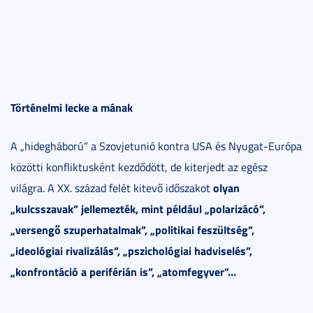
Történelmi lecke a mának
A „hidegháború” a Szovjetunió kontra USA és Nyugat-Európa
közötti konfliktusként kezdődött, de kiterjedt az egész
olyan
világra. A XX. század felét kitevő időszakot
„kulcsszavak” jellemezték, mint például
„polarizácó”,
„versengő szuperhatalmak”, „politikai feszültség”,
„ideológiai rivalizálás”, „pszichológiai hadviselés”,
„konfrontáció a periférián is”, „atomfegyver”…