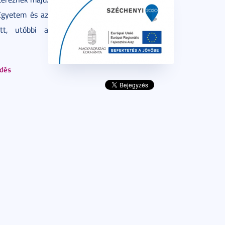
Egyetem és az
tt, utóbbi a
ldés