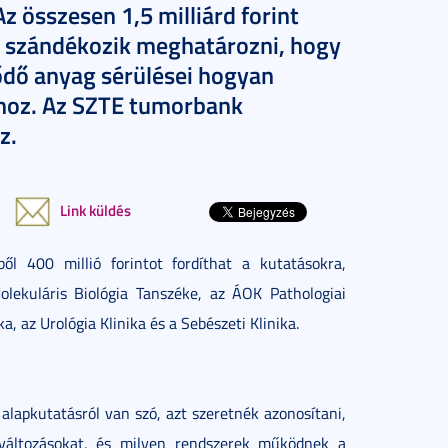
Az összesen 1,5 milliárd forint
t szándékozik meghatározni, hogy
ődő anyag sérülései
hogyan
ához. Az SZTE tumorbank
z.
Link küldés
l 400 millió forintot fordíthat a kutatásokra,
ekuláris Biológia Tanszéke, az ÁOK Pathologiai
a, az Urológia Klinika és a Sebészeti Klinika.
 alapkutatásról van szó, azt szeretnék azonosítani,
változásokat, és milyen rendszerek működnek a