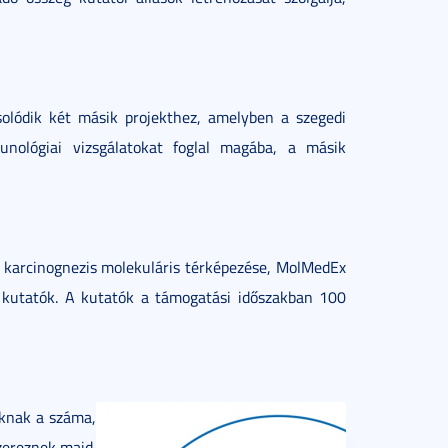
olódik két másik projekthez, amelyben a szegedi
nológiai vizsgálatokat foglal magába, a másik
 karcinognezis molekuláris térképezése, MolMedEx
kutatók. A kutatók a támogatási időszakban 100
oknak a száma,
zereznek majd.