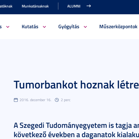
gatóknak
Munkatársaknak
ALUMNI
s
Kutatás
Gyógyítás
Műszerközpontok
Tumorbankot hoznak létr
2016. december 16.
2 perc
A Szegedi Tudományegyetem is tagja a
következő években a daganatok kialaku