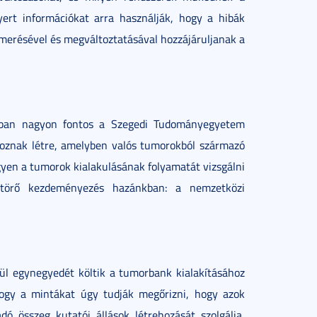
yert információkat arra használják, hogy a hibák
erésével és megváltoztatásával hozzájáruljanak a
ásban nagyon fontos a Szegedi Tudományegyetem
hoznak létre, amelyben valós tumorokból származó
yen a tumorok kialakulásának folyamatát vizsgálni
ttörő kezdeményezés hazánkban: a nemzetközi
lül egynegyedét költik a tumorbank kialakításához
 hogy a mintákat úgy tudják megőrizni, hogy azok
ó összeg kutatói állások létrehozását szolgálja,