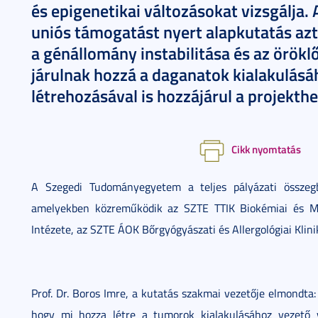
és epigenetikai változásokat vizsgálja. 
uniós támogatást nyert alapkutatás az
a génállomány instabilitása és az örökl
járulnak hozzá a daganatok kialakulás
létrehozásával is hozzájárul a projekthe
Cikk nyomtatás
A Szegedi Tudományegyetem a teljes pályázati összegbő
amelyekben közreműködik az SZTE TTIK Biokémiai és Mol
Intézete, az SZTE ÁOK Bőrgyógyászati és Allergológiai Klinik
Prof. Dr. Boros Imre, a kutatás szakmai vezetője elmondta:
hogy mi hozza létre a tumorok kialakulásához vezető 