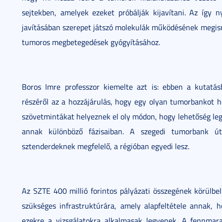
sejtekben, amelyek ezeket próbálják kijavítani. Az így n
javításában szerepet játszó molekulák működésének megism
tumoros megbetegedések gyógyításához.
Boros Imre professzor kiemelte azt is: ebben a kutat
részéről az a hozzájárulás, hogy egy olyan tumorbankot 
szövetmintákat helyeznek el oly módon, hogy lehetőség leg
annak különböző fázisaiban. A szegedi tumorbank ú
sztenderdeknek megfelelő, a régióban egyedi lesz.
Az SZTE 400 millió forintos pályázati összegének körülbe
szükséges infrastruktúrára, amely alapfeltétele annak,
ezekre a vizsgálatokra alkalmasak legyenek. A fennmarad