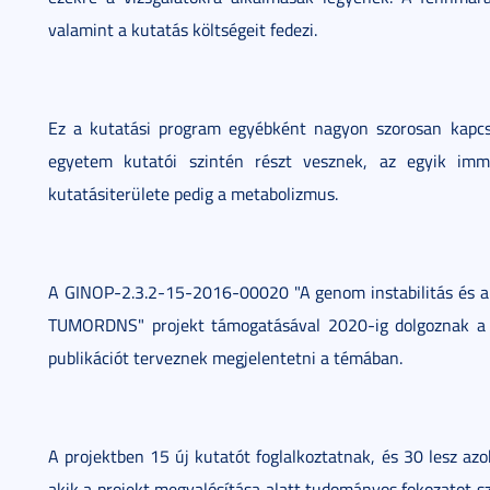
valamint a kutatás költségeit fedezi.
Ez a kutatási program egyébként nagyon szorosan kapcs
egyetem kutatói szintén részt vesznek, az egyik immu
kutatásiterülete pedig a metabolizmus.
A GINOP-2.3.2-15-2016-00020 "A genom instabilitás és a
TUMORDNS" projekt támogatásával 2020-ig dolgoznak a 
publikációt terveznek megjelentetni a témában.
A projektben 15 új kutatót foglalkoztatnak, és 30 lesz az
akik a projekt megvalósítása alatt tudományos fokozatot s