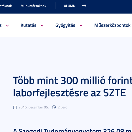
gatóknak
Munkatársaknak
ALUMNI
s
Kutatás
Gyógyítás
Műszerközpontok
Több mint 300 millió forin
laborfejlesztésre az SZTE
2016. december 05.
2 perc
A Szegedi Tudományegyetem 326,08 mill