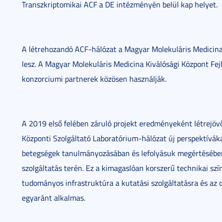
Transzkriptomikai ACF a DE intézményén belül kap helyet.
A létrehozandó ACF-hálózat a Magyar Molekuláris Medici
lesz. A Magyar Molekuláris Medicina Kiválósági Központ Fej
konzorciumi partnerek közösen használják.
A 2019 első felében záruló projekt eredményeként létrejövő
Központi Szolgáltató Laboratórium-hálózat új perspektíváka
betegségek tanulmányozásában és lefolyásuk megértésében
szolgáltatás terén. Ez a kimagaslóan korszerű technikai sz
tudományos infrastruktúra a kutatási szolgáltatásra és az 
egyaránt alkalmas.