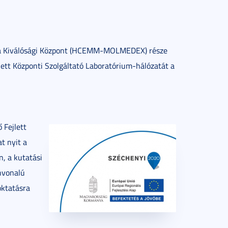
na Kiválósági Központ (HCEMM-MOLMEDEX) része
lett Központi Szolgáltató Laboratórium-hálózatát a
 Fejlett
t nyit a
, a kutatási
ínvonalú
oktatásra