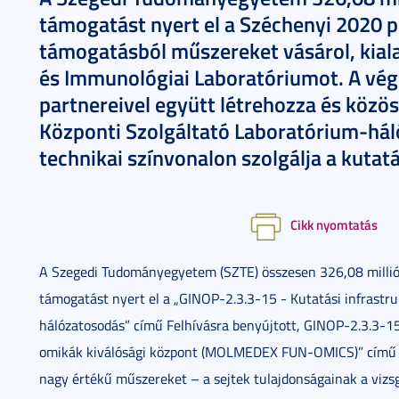
támogatást nyert el a Széchenyi 2020 
támogatásból műszereket vásárol, kialak
és Immunológiai Laboratóriumot. A vég
partnereivel együtt létrehozza és közöse
Központi Szolgáltató Laboratórium-hál
technikai színvonalon szolgálja a kutatá
Cikk nyomtatás
A Szegedi Tudományegyetem (SZTE) összesen 326,08 millió 
támogatást nyert el a „GINOP-2.3.3-15 - Kutatási infrast
hálózatosodás” című Felhívásra benyújtott, GINOP-2.3.3-
omikák kiválósági központ (MOLMEDEX FUN-OMICS)” című pá
nagy értékű műszereket – a sejtek tulajdonságainak a vizsg