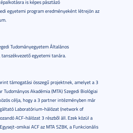
épalkotásra is képes pásztázó
gedi egyetemi program eredményeként létrejön az
ium.
Szegedi Tudományegyetem Általános
a tanszékvezető egyetemi tanára.
rint támogatási összegű projektnek, amelyet a 3
ar Tudományos Akadémia (MTA) Szegedi Biológiai
közös célja, hogy a 3 partner intézményben már
olgáltató Laboratórium-hálózat (network of
hozandó ACF-hálózat 3 részből áll. Ezek közül a
z Egysejt-omikai ACF az MTA SZBK, a Funkcionális