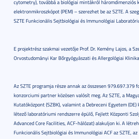
cytometry), továbbá a biológiai mintákról háromdimenziós k
elektronmikroszkópot (PEM) – szerezhet be az SZTE. A sze
SZTE Funkcionális Sejtbiológiai és Immunológiai Laboratór
E projektrész szakmai vezetője Prof. Dr. Kemény Lajos, a 
Orvostudományi Kar Bőrgyógyászati és Allergológiai Klinik
Az SZTE programja része annak az összesen 979.697.379 fo
konzorciumi partner közösen valósít meg. Az SZTE, a Magy
Kutatóközpont (SZBK), valamint a Debreceni Egyetem (DE) 
létező laboratóriumi rendszerre épülő, Fejlett Központi Sz
Advanced Core Facilities, ACF-hálózat) alakuljon ki. A létre
Funkcionális Sejtbiológiai és Immunológiai ACF az SZTE, a