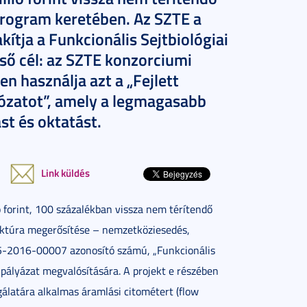
program keretében. Az SZTE a
ítja a Funkcionális Sejtbiológiai
ső cél: az SZTE konzorciumi
n használja azt a „Fejlett
ózatot”, amely a legmagasabb
st és oktatást.
Link küldés
forint, 100 százalékban vissza nem térítendő
ruktúra megerősítése – nemzetköziesedés,
15-2016-00007 azonosító számú, „Funkcionális
lyázat megvalósítására. A projekt e részében
álatára alkalmas áramlási citométert (flow