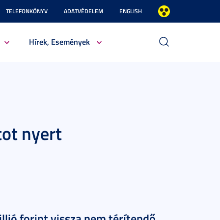
TELEFONKÖNYV
ADATVÉDELEM
ENGLISH
Hírek, Események
tot nyert
ió forint vissza nem térítendő