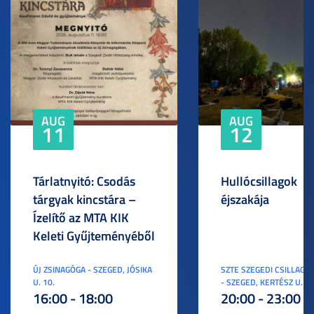
AUG
AUG
11
12
Tárlatnyitó: Csodás
Hullócsillagok
tárgyak kincstára –
éjszakája
Ízelítő az MTA KIK
Keleti Gyűjteményéből
ÚJ ZSINAGÓGA - SZEGED, JÓSIKA
SZTE SZEGEDI CSILLAGV
U. 10.
- SZEGED, KERTÉSZ U. 3.
16:00 - 18:00
20:00 - 23:00