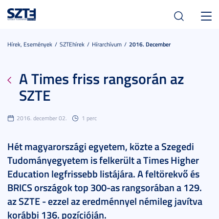
Toggl
navig
Hírek, Események
SZTEhírek
Hírarchívum
2016. December
A Times friss rangsorán az
SZTE
2016. december 02.
1 perc
Hét magyarországi egyetem, közte a Szegedi
Tudományegyetem is felkerült a Times Higher
Education legfrissebb listájára. A feltörekvő és
BRICS országok top 300-as rangsorában a 129.
az SZTE - ezzel az eredménnyel némileg javítva
korábbi 136. pozícióján.