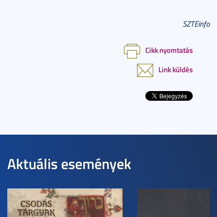
SZTEinfo
Cikk nyomtatás
Link küldés
Aktuális események