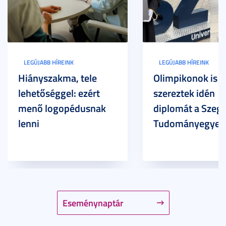
LEGÚJABB HÍREINK
LEGÚJABB HÍREINK
Hiányszakma, tele
Olimpikonok is
lehetőséggel: ezért
szereztek idén
menő logopédusnak
diplomát a Szege
lenni
Tudományegyet
Eseménynaptár