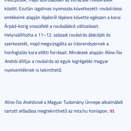
között. Ezután izgalmas nyomozás következett: rovásírásos
emlékeink alapján lépésről lépésre követte egészen a korai
Árpád-korig visszafelé a rovásábécé változásait.
Helyreállította a 11–12. századi rovásírás ábécéjét és
szerkezetét, majd megvizsgálta az írásrendszernek a
honfoglalás kora előtti forrásait. Mindezek alapján
Róna-Tas
András
állítja: a rovásírás az egyik legrégebbi magyar
nyelvemléknek is tekinthető.
Róna-Tas Andrásnak
a Magyar Tudomány Ünnepe alkalmából
itt
tartott előadása megtekinthető az mta.hu honlapon,
.