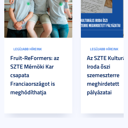
LEGÚJABB HÍREINK
LEGÚJABB HÍREINK
Fruit-ReFormers: az
Az SZTE Kulturál
SZTE Mérnöki Kar
Iroda őszi
csapata
szemeszterre
Franciaországot is
meghirdetett
meghódíthatja
pályázatai