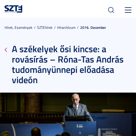
Toggl
navig
Hírek, Események
SZTEhírek
Hírarchívum
2016. December
A székelyek ősi kincse: a
rovásírás – Róna-Tas András
tudományünnepi előadása
videón