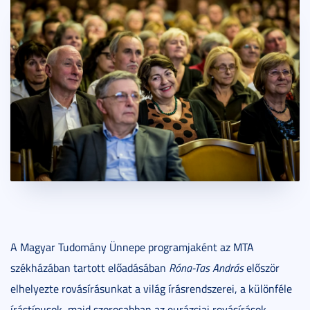
A Magyar Tudomány Ünnepe programjaként az MTA
székházában tartott előadásában
Róna-Tas András
először
elhelyezte rovásírásunkat a világ írásrendszerei, a különféle
írástípusok, majd szorosabban az eurázsiai rovásírások