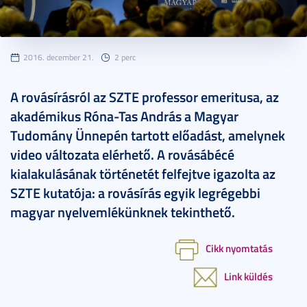
2016. december 21.
2 perc
A rovásírásról az SZTE professor emeritusa, az
akadémikus Róna-Tas András a Magyar
Tudomány Ünnepén tartott előadást, amelynek
video változata elérhető. A rovásábécé
kialakulásának történetét felfejtve igazolta az
SZTE kutatója: a rovásírás egyik legrégebbi
magyar nyelvemlékünknek tekinthető.
Cikk nyomtatás
Link küldés