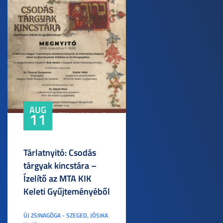
AUG
11
Tárlatnyitó: Csodás
tárgyak kincstára –
Ízelítő az MTA KIK
Keleti Gyűjteményéből
ÚJ ZSINAGÓGA - SZEGED, JÓSIKA