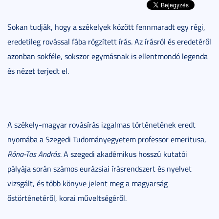
Sokan tudják, hogy a székelyek között fennmaradt egy régi,
eredetileg rovással fába rögzített írás. Az írásról és eredetéről
azonban sokféle, sokszor egymásnak is ellentmondó legenda
és nézet terjedt el.
A székely-magyar rovásírás izgalmas történetének eredt
nyomába a Szegedi Tudományegyetem professor emeritusa,
Róna-Tas András
. A szegedi akadémikus hosszú kutatói
pályája során számos eurázsiai írásrendszert és nyelvet
vizsgált, és több könyve jelent meg a magyarság
őstörténetéről, korai műveltségéről.