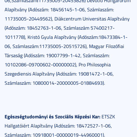
:
06,Számlaszám
11735005-20453826) Devotio Hungarorum
Alapítvány (Adószám: 18456145-1-06, Számlaszám:
11735005-20449562), Diákcentrum Universitas Alapítvány
(Adószám: 18452763-1-06, Számlaszám 57400217-
1011778), Kristó Gyula Alapítvány (Adószám:18473384-1-
06, Számlaszám:11735005-20515726), Magyar Filozófiai
Társaság (Adószám: 19007799-1-42, Számlaszám:
10102086-09700602-00000002), Pro Philosophia
Szegediensis Alapítvány (Adószám: 19081472-1-06,
Számlaszám: 10800014-20000005-01884693).
Egészségtudományi és Szociális Képzési Kar:
ETSZK
Hallgatóiért Alapítvány (Adószám: 18472527-1-06,
Számlaszám: 10918001-00000019-44960001).