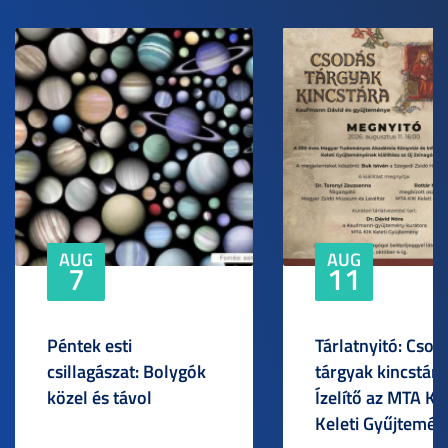
AUG
AUG
7
11
Péntek esti
Tárlatnyitó: Csod
csillagászat: Bolygók
tárgyak kincstára
közel és távol
Ízelítő az MTA KI
Keleti Gyűjtemén