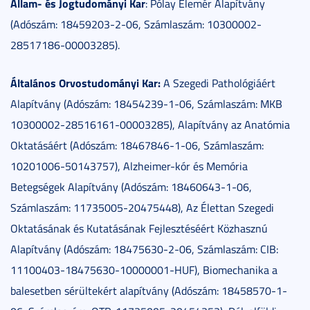
Állam- és Jogtudományi Kar
: Pólay Elemér Alapítvány
(Adószám: 18459203-2-06, Számlaszám: 10300002-
28517186-00003285).
Általános Orvostudományi Kar:
A Szegedi Pathológiáért
Alapítvány (Adószám: 18454239-1-06, Számlaszám: MKB
10300002-28516161-00003285), Alapítvány az Anatómia
Oktatásáért (Adószám: 18467846-1-06, Számlaszám:
10201006-50143757), Alzheimer-kór és Memória
Betegségek Alapítvány (Adószám: 18460643-1-06,
Számlaszám: 11735005-20475448), Az Élettan Szegedi
Oktatásának és Kutatásának Fejlesztéséért Közhasznú
Alapítvány (Adószám: 18475630-2-06, Számlaszám: CIB:
11100403-18475630-10000001-HUF), Biomechanika a
balesetben sérültekért alapítvány (Adószám: 18458570-1-