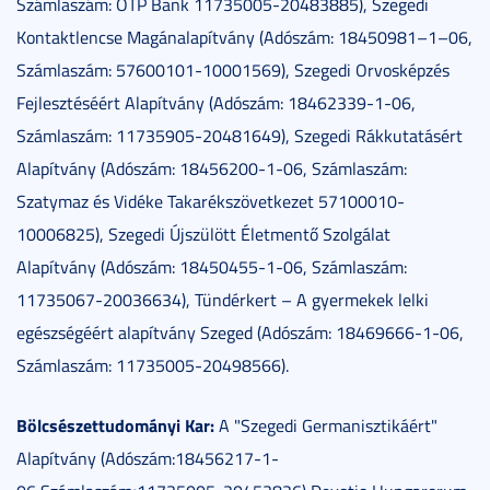
Számlaszám: OTP Bank 11735005-20483885), Szegedi
Kontaktlencse Magánalapítvány (Adószám: 18450981–1–06,
Számlaszám: 57600101-10001569), Szegedi Orvosképzés
Fejlesztéséért Alapítvány (Adószám: 18462339-1-06,
Számlaszám: 11735905-20481649), Szegedi Rákkutatásért
Alapítvány (Adószám: 18456200-1-06, Számlaszám:
Szatymaz és Vidéke Takarékszövetkezet 57100010-
10006825), Szegedi Újszülött Életmentő Szolgálat
Alapítvány (Adószám: 18450455-1-06, Számlaszám:
11735067-20036634), Tündérkert – A gyermekek lelki
egészségéért alapítvány Szeged (Adószám: 18469666-1-06,
Számlaszám: 11735005-20498566).
Bölcsészettudományi Kar:
A "Szegedi Germanisztikáért"
Alapítvány (Adószám:18456217-1-