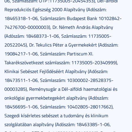
06, Számlaszám: OTP :11735005-20454353), Dél-alföldi
Reprodukciós Egészség 2000 Alapítvány (Adószám:
18465318-1-06, Számlaszám: Budapest Bank 10102842-
74276700-00000003), Dr. Németh András Alapítvány
(Adószám: 18468373-1-06, Számlaszám: 11735005-
20522045), Dr. Tekulics Péter a Gyermekekért (Adószám:
19084217-1-06, Számlaszám: Partiscum XI.
Takarékszövetkezet számlaszám: 11735005-20340999),
Klinikai Sebészet Fejlődéséért Alapítvány (Adószám:
18473511-1-06, Számlaszám: 10300002-28528375-
00003285), Reménysugár a Dél-alföldi haematológiai és
onkológiai gyermekbetegekért alapítvány (Adószám:
18456695-1-06, Számlaszám: 10402805-28017662),
Szegedi kísérletes sebészet a tudomány és klinikum
szolgálatában alapítvány (Adószám: 18463385-1-06,