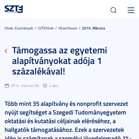
Toggl
navig
Hírek, Események
SZTEhírek
Hírarchívum
2015. Március
Támogassa az egyetemi
alapítványokat adója 1
százalékával!
2015. március 06.
4 perc
Több mint 35 alapítvány és nonprofit szervezet
nyújt segítséget a Szegedi Tudományegyetem
oktatási és kutatási céljainak eléréséhez, a
hallgatók támogatásához. Ezek a szervezetek
idén is számítanak a személyi jövedelemadó 1%-