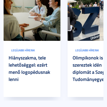
LEGÚJABB HÍREINK
LEGÚJABB HÍREINK
Hiányszakma, tele
Olimpikonok is
lehetőséggel: ezért
szereztek idén
menő logopédusnak
diplomát a Szege
lenni
Tudományegyet