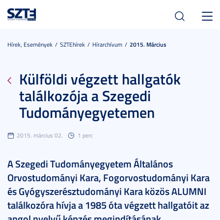
Toggl
navig
Hírek, Események
SZTEhírek
Hírarchívum
2015. Március
Külföldi végzett hallgatók
találkozója a Szegedi
Tudományegyetemen
2015. március 02.
1 perc
A Szegedi Tudományegyetem Általános
Orvostudományi Kara, Fogorvostudományi Kara
és Gyógyszerésztudományi Kara közös ALUMNI
találkozóra hívja a 1985 óta végzett hallgatóit az
angol nyelvű képzés megindításának