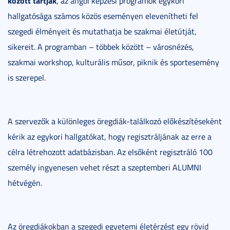
között tartják
, az angol képzési programok egykori
hallgatósága számos közös eseményen elevenítheti fel
szegedi élményeit és mutathatja be szakmai életútját,
sikereit. A programban – többek között – városnézés,
szakmai workshop, kulturális műsor, piknik és sportesemény
is szerepel.
A szervezők a különleges öregdiák-találkozó előkészítéseként
kérik az egykori hallgatókat, hogy regisztráljának az erre a
célra létrehozott adatbázisban. Az elsőként regisztráló 100
személy ingyenesen vehet részt a szeptemberi ALUMNI
hétvégén.
Az öregdiákokban a szegedi egyetemi életérzést egy rövid