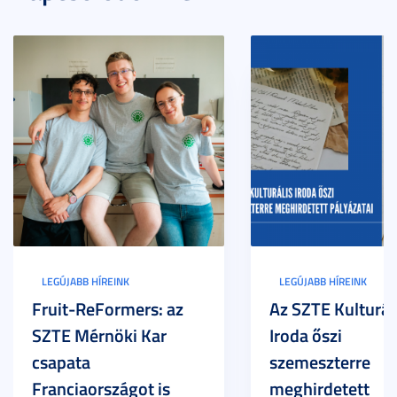
LEGÚJABB HÍREINK
LEGÚJABB HÍREINK
Fruit-ReFormers: az
Az SZTE Kulturál
SZTE Mérnöki Kar
Iroda őszi
csapata
szemeszterre
Franciaországot is
meghirdetett