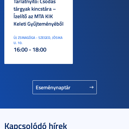
Tárlatnyitó: Csodás
tárgyak kincstára –
Ízelítő az MTA KIK
Keleti Gyűjteményéből
ÚJ ZSINAGÓGA - SZEGED, JÓSIKA
U. 10.
16:00 - 18:00
Eseménynaptár
Kapcsolódó hírek