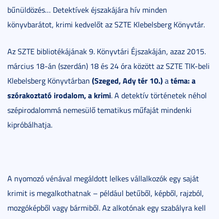
bűnüldözés… Detektívek éjszakájára hív minden
könyvbarátot, krimi kedvelőt az SZTE Klebelsberg Könyvtár.
Az SZTE bibliotékájának 9. Könyvtári Éjszakáján, azaz 2015.
március 18-án (szerdán) 18 és 24 óra között az SZTE TIK-beli
(Szeged, Ady tér 10.)
téma: a
Klebelsberg Könyvtárban
a
szórakoztató irodalom, a krimi
. A detektív történetek néhol
szépirodalommá nemesülő tematikus műfaját mindenki
kipróbálhatja.
A nyomozó vénával megáldott lelkes vállalkozók egy saját
krimit is megalkothatnak – például betűből, képből, rajzból,
mozgóképből vagy bármiből. Az alkotónak egy szabályra kell