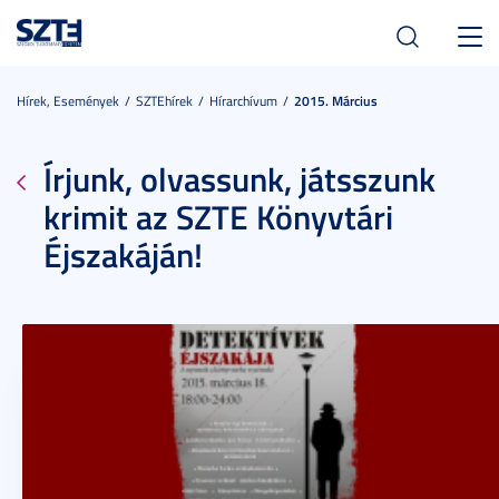
Toggl
navig
Hírek, Események
SZTEhírek
Hírarchívum
2015. Március
Írjunk, olvassunk, játsszunk
krimit az SZTE Könyvtári
Éjszakáján!