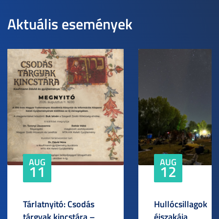
Aktuális események
AUG
AUG
11
12
Tárlatnyitó: Csodás
Hullócsillagok
tárgyak kincstára –
éjszakája