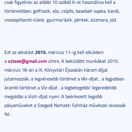
csak figyelnie: az alábbi 10 szóból 6-ot használnia kell a
történetében: golf/ozik, sás, csípős, baseball-sapka, kanál,
visszapillantó-tükör, gyurma/ázik, péntek, zúzmara, jód.
2015.
Ezt az alkotást
március 11-ig kell elküldeni
szteek@gmail.com
a
címre. A beküldött munkákat 2015.
március 18-án a IX. Könyvtári Éjszakán három díjjal
jutalmazzák; a legvéresebb történet a Vér-díjat , a legjobban
áramló történet a Víz-díjat , a legbetegebb/ legeredetibb
megoldás a Vizit-díjat nyeri. A beérkezett legjobb
pályaműveket a Szegedi Nemzeti Színház művészei olvassák
fel.