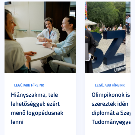
LEGÚJABB HÍREINK
LEGÚJABB HÍREINK
Hiányszakma, tele
Olimpikonok is
lehetőséggel: ezért
szereztek idén
menő logopédusnak
diplomát a Szege
lenni
Tudományegyet