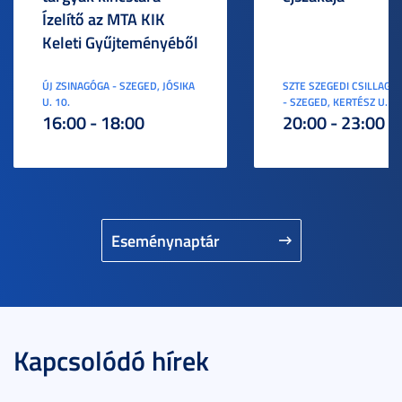
Ízelítő az MTA KIK
Keleti Gyűjteményéből
ÚJ ZSINAGÓGA - SZEGED, JÓSIKA
SZTE SZEGEDI CSILLAGV
U. 10.
- SZEGED, KERTÉSZ U. 3.
16:00 - 18:00
20:00 - 23:00
Eseménynaptár
Kapcsolódó hírek