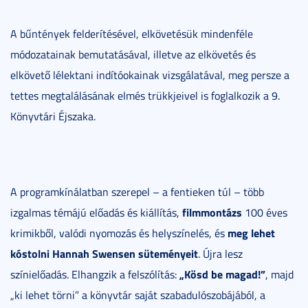
A bűntények felderítésével, elkövetésük mindenféle
módozatainak bemutatásával, illetve az elkövetés és
elkövető lélektani indítóokainak vizsgálatával, meg persze a
tettes megtalálásának elmés trükkjeivel is foglalkozik a 9.
Könyvtári Éjszaka.
A programkínálatban szerepel – a fentieken túl – több
filmmontázs
izgalmas témájú előadás és kiállítás,
100 éves
meg lehet
krimikből, valódi nyomozás és helyszínelés, és
kóstolni
Hannah Swensen süteményeit
. Újra lesz
„Kösd be magad!”
színielőadás. Elhangzik a felszólítás:
, majd
„ki lehet törni” a könyvtár saját szabadulószobájából, a