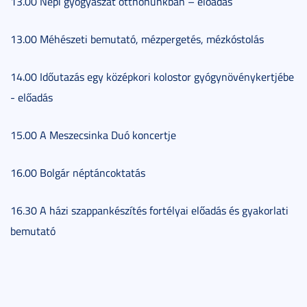
13.00 Népi gyógyászat otthonunkban – előadás
13.00 Méhészeti bemutató, mézpergetés, mézkóstolás
14.00 Időutazás egy középkori kolostor gyógynövénykertjébe
- előadás
15.00 A Meszecsinka Duó koncertje
16.00 Bolgár néptáncoktatás
16.30 A házi szappankészítés fortélyai előadás és gyakorlati
bemutató