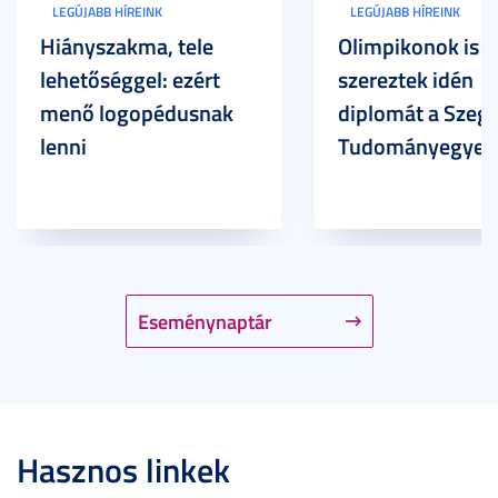
LEGÚJABB HÍREINK
LEGÚJABB HÍREINK
Hiányszakma, tele
Olimpikonok is
lehetőséggel: ezért
szereztek idén
menő logopédusnak
diplomát a Szege
lenni
Tudományegyet
Eseménynaptár
Hasznos linkek