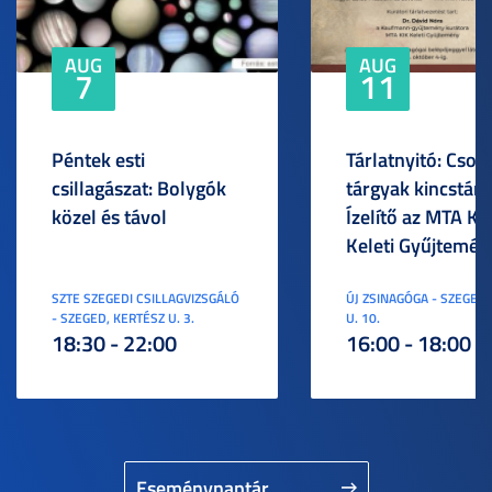
AUG
AUG
7
11
Péntek esti
Tárlatnyitó: Csod
csillagászat: Bolygók
tárgyak kincstára
közel és távol
Ízelítő az MTA KI
Keleti Gyűjtemén
SZTE SZEGEDI CSILLAGVIZSGÁLÓ
ÚJ ZSINAGÓGA - SZEGED,
- SZEGED, KERTÉSZ U. 3.
U. 10.
18:30 - 22:00
16:00 - 18:00
Eseménynaptár