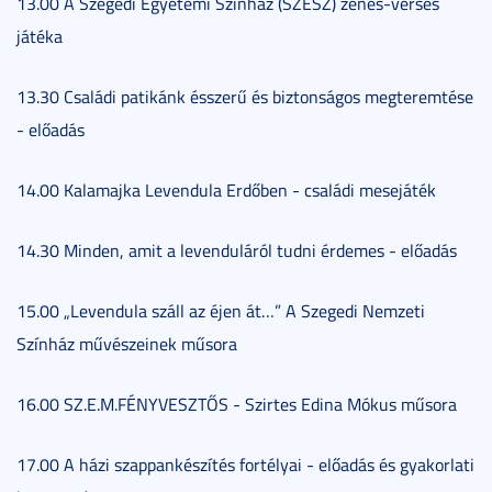
13.00 A Szegedi Egyetemi Színház (SZESZ) zenés-verses
játéka
13.30 Családi patikánk ésszerű és biztonságos megteremtése
- előadás
14.00 Kalamajka Levendula Erdőben - családi mesejáték
14.30 Minden, amit a levenduláról tudni érdemes - előadás
15.00 „Levendula száll az éjen át…” A Szegedi Nemzeti
Színház művészeinek műsora
16.00 SZ.E.M.FÉNYVESZTŐS - Szirtes Edina Mókus műsora
17.00 A házi szappankészítés fortélyai - előadás és gyakorlati