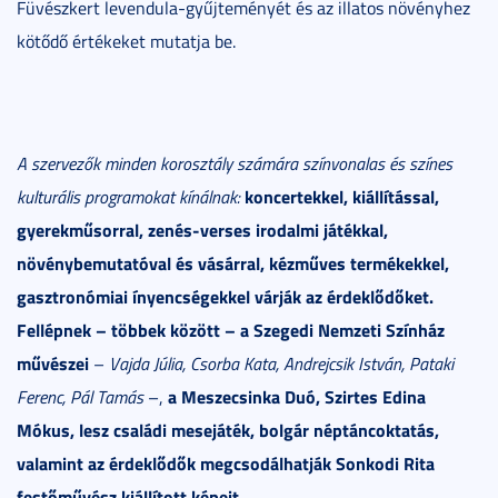
Füvészkert levendula-gyűjteményét és az illatos növényhez
kötődő értékeket mutatja be.
A szervezők minden korosztály számára színvonalas és színes
koncertekkel, kiállítással,
kulturális programokat kínálnak:
gyerekműsorral, zenés-verses irodalmi játékkal,
növénybemutatóval és vásárral, kézműves termékekkel,
gasztronómiai ínyencségekkel várják az érdeklődőket.
Fellépnek – többek között – a Szegedi Nemzeti Színház
művészei
–
Vajda Júlia, Csorba Kata, Andrejcsik István, Pataki
a Meszecsinka Duó, Szirtes Edina
Ferenc, Pál Tamás
–,
Mókus, lesz családi mesejáték, bolgár néptáncoktatás,
valamint az érdeklődők megcsodálhatják Sonkodi Rita
festőművész kiállított képeit.