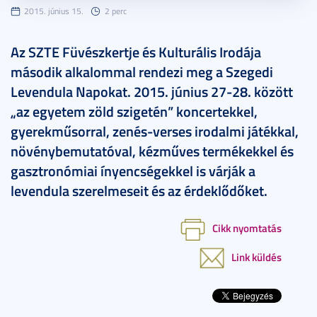
2015. június 15.
2 perc
Az SZTE Füvészkertje és Kulturális Irodája
második alkalommal rendezi meg a Szegedi
Levendula Napokat. 2015. június 27-28. között
„az egyetem zöld szigetén” koncertekkel,
gyerekműsorral, zenés-verses irodalmi játékkal,
növénybemutatóval, kézműves termékekkel és
gasztronómiai ínyencségekkel is várják a
levendula szerelmeseit és az érdeklődőket.
Cikk nyomtatás
Link küldés