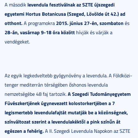
levendula fesztiválnak az SZTE újszegedi
A második
egyetemi Hortus Botanicusa (Szeged, Lövölde út 42.) ad
otthont.
2015. június 27-én, szombaton
A programokra
és
28-án, vasárnap
9-18 óra között
hívják és várják a
vendégeket.
Az egyik legkedveltebb gyógynövény a levendula. A Földközi-
tenger mediterrán térségében őshonos levendula
A Szegedi Tudományegyetem
nemzetségébe 48 faj tartozik.
Füvészkertjének úgynevezett kolostorkertjében a 7
legismertebb levendulafajtát mutatják be a közönségnek,
színváltozat szerint a levendulakéktől a pink színűn át
egészen a fehérig.
A II. Szegedi Levendula Napokon az SZTE