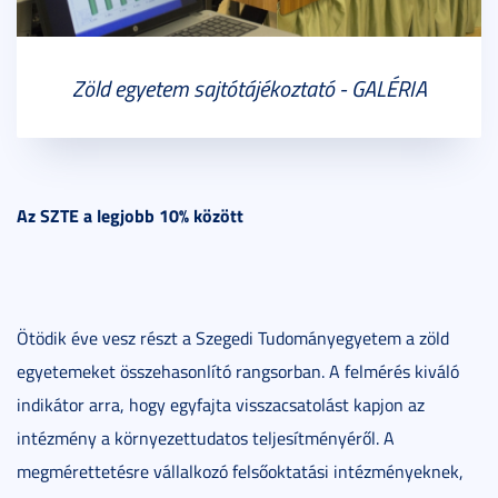
Zöld egyetem sajtótájékoztató - GALÉRIA
Az SZTE a legjobb 10% között
Ötödik éve vesz részt a Szegedi Tudományegyetem a zöld
egyetemeket összehasonlító rangsorban. A felmérés kiváló
indikátor arra, hogy egyfajta visszacsatolást kapjon az
intézmény a környezettudatos teljesítményéről. A
megmérettetésre vállalkozó felsőoktatási intézményeknek,