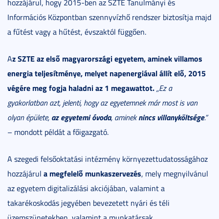
hozzájárul, hogy 2015-ben az SZTE Tanulmányi és
Információs Központban szennyvízhő rendszer biztosítja majd
a fűtést vagy a hűtést, évszaktól függően.
z SZTE az első magyarországi egyetem, aminek villamos
A
energia teljesítménye, melyet napenergiával állít elő, 2015
végére meg fogja haladni az 1 megawattot.
„Ez a
gyakorlatban azt, jelenti, hogy az egyetemnek már most is van
az egyetemi óvoda
nincs villanyköltsége
olyan épülete,
, aminek
.”
– mondott példát a főigazgató.
A szegedi felsőoktatási intézmény környezettudatosságához
a megfelelő munkaszervezés
hozzájárul
, mely megnyilvánul
az egyetem digitalizálási akciójában, valamint a
takarékoskodás jegyében bevezetett nyári és téli
üzemszünetekben, valamint a munkatársak