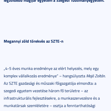
legzöldebb magyar egyetem a Szegedi Tudományegyetem.
Megannyi zöld törekvés az SZTE-n
„4-5 éves munka eredménye az elért helyezés, mely egy
komplex vállalkozás eredménye” – hangsúlyozta
Majó Zoltán
.
Az SZTE gazdasági és műszaki főigazgatója elmondta: a
szegedi egyetem vezetése három fő területre – az
infrastrukturális fejlesztésekre, a munkaszervezésre és a
munkatársak szemléletére – osztja a fenntarthatósági