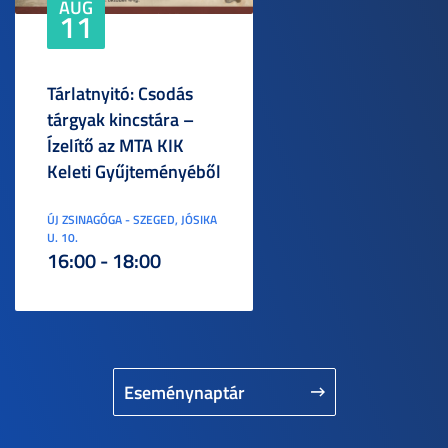
AUG
11
Tárlatnyitó: Csodás
tárgyak kincstára –
Ízelítő az MTA KIK
Keleti Gyűjteményéből
ÚJ ZSINAGÓGA - SZEGED, JÓSIKA
U. 10.
16:00 - 18:00
Eseménynaptár