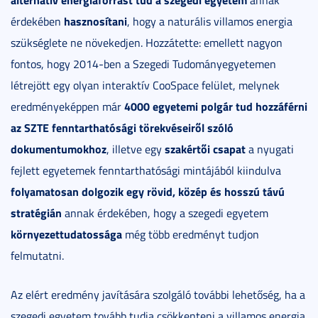
hasznosítani
érdekében
, hogy a naturális villamos energia
szükséglete ne növekedjen. Hozzátette: emellett nagyon
fontos, hogy 2014-ben a Szegedi Tudományegyetemen
létrejött egy olyan interaktív CooSpace felület, melynek
4000 egyetemi polgár tud hozzáférni
eredményeképpen már
az SZTE fenntarthatósági törekvéseiről szóló
dokumentumokhoz
szakértői csapat
, illetve egy
a nyugati
fejlett egyetemek fenntarthatósági mintájából kiindulva
folyamatosan dolgozik egy rövid, közép és hosszú távú
stratégián
annak érdekében, hogy a szegedi egyetem
környezettudatossága
még több eredményt tudjon
felmutatni.
Az elért eredmény javítására szolgáló további lehetőség, ha a
szegedi egyetem tovább tudja csökkenteni a villamos energia