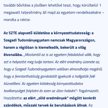
további bővítése a jövőben lehetővé teszi, hogy körülbelül 1
megawatt teljesítmény áll majd az egyetem rendelkezésére –
mondta a rektor.
Az SZTE alapvető küldetése a környezettudatosság:
a
Szegedi Tudományegyetem nemcsak Magyarországon,
hanem a régióban is kiemelkedik, bekerült a világ
élvonalába.
„Mostantól az is az egyetem feladatává válik, hogy
ezt a helyezést meg tudja tartani. Az elért eredmény üzenete az,
hogy a Szegedi Tudományegyetem valóban elmondhatja magáról,
hogy a fenntarthatóság gondolatát igyekszik a hallgatók felé
közvetíteni. Az egyetem kötelesség környezettudatos
tevékenységet folytatni és ezen az úton haladni”
- fogalmazott.
az
elért „zöld eredmények” mögött konkrét
Hozzátette:
szándékok, műszaki tervek és beruházások állnak
. Az