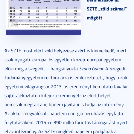
SZTE „zöld számai”
mögött
Az SZTE most elért zöld helyezése azért is kiemelkedő, mert
csak nyugati-európai és egyetlen közép-európai egyetem
előzi meg a szegedit – hangsúlyozta
Szabó Gábor
. A Szegedi
Tudományegyetem rektora arra is emlékeztetett, hogy a zöld
egyetemi világrangsor 2013-as eredményt bemutató tavalyi
sajtótájékoztatón kifejezte reményét: az elért helyet
nemcsak megtartani, hanem javítani is tudja az intézmény.
Az akkor megvalósult napelem energia beruházás egyfajta
folytatásaként 2015-re 390 millió forintos támogatást nyert
el az intézmény. Az SZTE meglévő napelem parkjának a