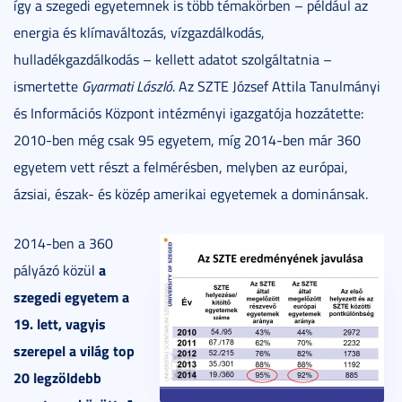
így a szegedi egyetemnek is több témakörben – például az
energia és klímaváltozás, vízgazdálkodás,
hulladékgazdálkodás – kellett adatot szolgáltatnia –
ismertette
Gyarmati László
. Az SZTE József Attila Tanulmányi
és Információs Központ intézményi igazgatója hozzátette:
2010-ben még csak 95 egyetem, míg 2014-ben már 360
egyetem vett részt a felmérésben, melyben az európai,
ázsiai, észak- és közép amerikai egyetemek a dominánsak.
2014-ben a 360
a
pályázó közül
szegedi egyetem a
19. lett, vagyis
szerepel a világ top
20 legzöldebb