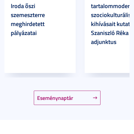
Iroda őszi
tartalommoderác
szemeszterre
szociokulturális
meghirdetett
kihívásait kutatja
pályázatai
Szaniszló Réka Br
adjunktus
Eseménynaptár