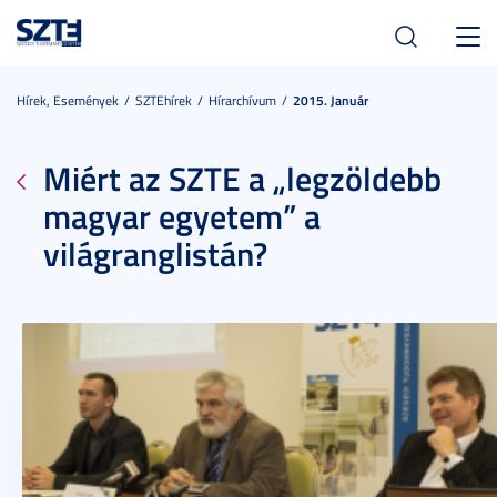
Toggl
navig
Hírek, Események
SZTEhírek
Hírarchívum
2015. Január
Miért az SZTE a „legzöldebb
magyar egyetem” a
világranglistán?