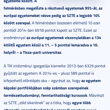
egyeteme között. A
felmérésben megelőzte a résztvevő egyetemek 95%-át, az
európai egyetemeket nézve pedig az SZTE a legjobb 10%
között szerepel.
A felmérésben összesen elérhető 10 ezer
pontból 2014-ben 6918 pontot kapott az SZTE. Ezzel az
az európai egyetemek viszonylatában a 134
eredménnyel
kitöltő egyetem közül a 11. – 5 ponttal lemaradva a 10.
helyről – a Tisza-parti universitas
.
A TIK intézményi igazgatója kiemelte: 2013-ban 6329 pontot
gyűjtött az egyetem. A 2014-es – plusz 589 ponttal is
az egyetem
kifejezhető előrelépés oka – egyrészt az, hogy
képzési portfóliójában szép számban szerepelnek
természettudományi, fenntarthatósági kurzusok
. Másrészt
egyre több
az SZTE „zöld sikerének” az a titka, hogy
alternatív energiaforrást tud a szegedi egyetem
annak