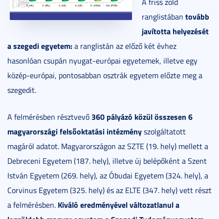
A friss zöld
tovább
ranglistában
javította helyezését
a szegedi egyetem:
a ranglistán az előző két évhez
hasonlóan csupán nyugat-európai egyetemek, illetve egy
közép-európai, pontosabban osztrák egyetem előzte meg a
szegedit.
360 pályázó közül összesen 6
A felmérésben résztvevő
magyarországi felsőoktatási intézmény
szolgáltatott
magáról adatot. Magyarországon az SZTE (19. hely) mellett a
Debreceni Egyetem (187. hely), illetve új belépőként a Szent
István Egyetem (269. hely), az Óbudai Egyetem (324. hely), a
Corvinus Egyetem (325. hely) és az ELTE (347. hely) vett részt
Kiváló eredményével változatlanul a
a felmérésben.