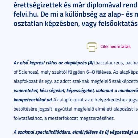
érettségizettek és már diplomával rende
felvi.hu. De mi a különbség az alap- és 
osztatlan képzésben, vagy felsőoktatás
Cikk nyomtatás
Az első képzési ciklus az alapképzés (A)
(baccalaureus, bachel
of Sciences), mely szaktól függően 6–8 féléves. Az alapkép
alapfokozat és egy, az adott szaknak megfelelő szakképzet
ismereteket, készségeket, képességeket, valamint a munkaerő
kompetenciákat ad.
Az alapfokozat az elhelyezkedéshez jog
betöltésére jogosít, egyúttal megfelelő elméleti alapozást 
folytatásához, a mesterfokozat megszerzéséhez.
A szakmai specializálódásra, elmélyülésre és új végzettségi 