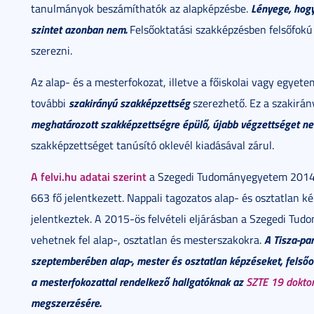
Lényege, hogy
tanulmányok beszámíthatók az alapképzésbe.
szintet azonban nem.
Felsőoktatási szakképzésben felsőfokú 
szerezni.
Az alap- és a mesterfokozat, illetve a főiskolai vagy egye
szakirányú szakképzettség
további
szerezhető. Ez a szakirá
meghatározott szakképzettségre épülő, újabb végzettséget n
szakképzettséget tanúsító oklevél kiadásával zárul.
A felvi.hu adatai szerint
a Szegedi Tudományegyetem 2014.
663 fő jelentkezett. Nappali tagozatos alap- és osztatla
jelentkeztek. A 2015-ös felvételi eljárásban a Szegedi Tu
A Tisza-pa
vehetnek fel alap-, osztatlan és mesterszakokra.
szeptemberében alap-, mester és osztatlan képzéseket, felsőo
a mesterfokozattal rendelkező hallgatóknak az
SZTE 19 doktor
megszerzésére.