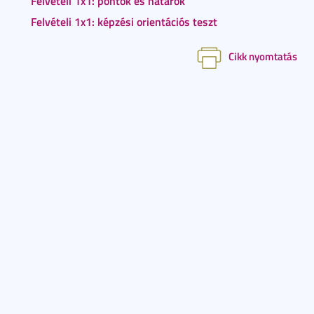
Felvételi 1x1: pontok és határok
Felvételi 1x1: képzési orientációs teszt
Cikk nyomtatás