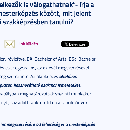
lkezők is válogathatnak”- írja a
mesterképzés között, mit jelent
i szakképzésben tanulni?
Link küldés
or; rövidítve: BA: Bachelor of Arts, BSc: Bachelor
zés csak egyszakos, az oklevél megszerzésével
általános
tség szerezhető. Az alapképzés
piacon hasznosítható szakmai ismereteket,
szabályban meghatározottak szerinti munkakör
is nyújt az adott szakterületen a tanulmányok
szint megszerzésére ad lehetőséget a mesterképzés