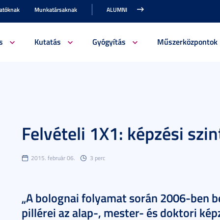
gatóknak
Munkatársaknak
ALUMNI
s
Kutatás
Gyógyítás
Műszerközpontok
Felvételi 1X1: képzési szi
2015. február 06.
3 perc
„A bolognai folyamat során 2006-ben b
pillérei az alap-, mester- és doktori kép