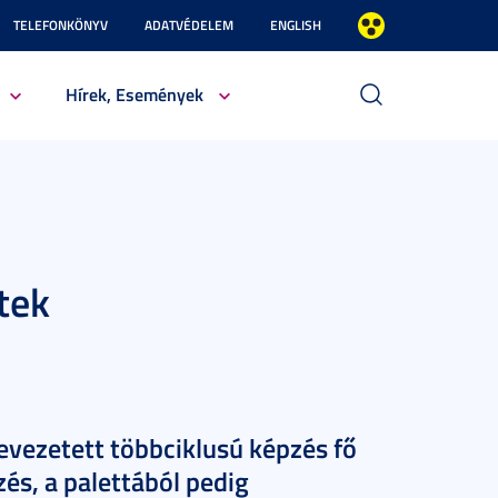
TELEFONKÖNYV
ADATVÉDELEM
ENGLISH
Hírek, Események
ntek
evezetett többciklusú képzés fő
zés, a palettából pedig