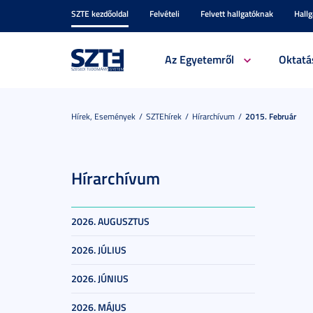
SZTE kezdőoldal
Felvételi
Felvett hallgatóknak
Hall
Az Egyetemről
Oktatá
Hírek, Események
SZTEhírek
Hírarchívum
2015. Február
Hírarchívum
2026. AUGUSZTUS
2026. JÚLIUS
2026. JÚNIUS
2026. MÁJUS