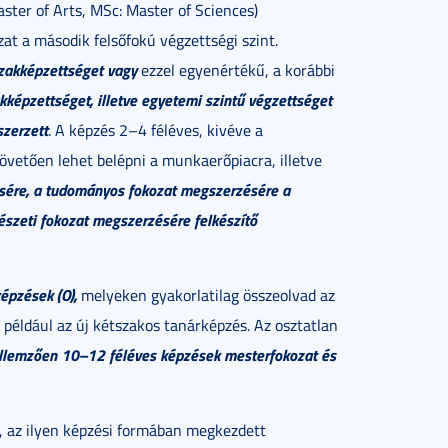
ster of Arts, MSc: Master of Sciences)
t a második felsőfokú végzettségi szint.
szakképzettséget
vagy
ezzel egyenértékű, a korábbi
akképzettséget, illetve egyetemi szintű végzettséget
szerzett
. A képzés 2–4 féléves, kivéve a
követően lehet belépni a munkaerőpiacra, illetve
sére, a tudományos fokozat megszerzésére a
észeti fokozat megszerzésére felkészítő
épzések (O),
melyeken gyakorlatilag összeolvad az
például az új kétszakos tanárképzés. Az osztatlan
jellemzően 10–12 féléves képzések mesterfokozat és
, az ilyen képzési formában megkezdett