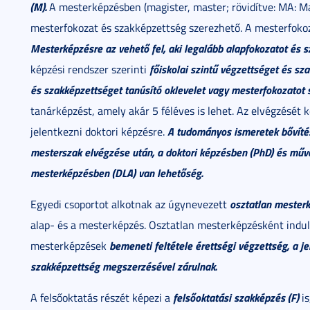
(M).
A mesterképzésben (magister, master; rövidítve: MA: Ma
mesterfokozat és szakképzettség szerezhető. A mesterfokoza
Mesterképzésre az vehető fel, aki legalább alapfokozatot és 
főiskolai szintű végzettséget és sz
képzési rendszer szerinti
és szakképzettséget tanúsító oklevelet vagy mesterfokozatot 
tanárképzést, amely akár 5 féléves is lehet. Az elvégzését 
A tudományos ismeretek bővíté
jelentkezni doktori képzésre.
mesterszak elvégzése után, a doktori képzésben (PhD) és műv
mesterképzésben (DLA) van lehetőség.
osztatlan mesterk
Egyedi csoportot alkotnak az úgynevezett
alap- és a mesterképzés. Osztatlan mesterképzésként indul 
bemeneti feltétele érettségi végzettség, a 
mesterképzések
szakképzettség megszerzésével zárulnak.
felsőoktatási szakképzés (F)
A felsőoktatás részét képezi a
is