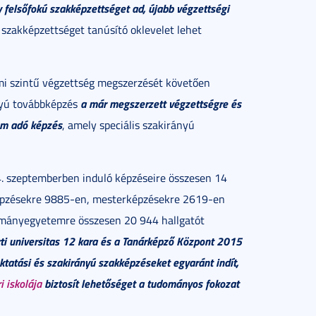
 felsőfokú
szakképzettséget ad, újabb végzettségi
szakképzettséget tanúsító oklevelet lehet
temi szintű végzettség megszerzését követően
a már megszerzett végzettségre és
nyú továbbképzés
em adó képzés
, amely speciális szakirányú
 szeptemberben induló képzéseire összesen 14
n képzésekre 9885-en, mesterképzésekre 2619-en
dományegyetemre összesen 20 944 hallgatót
rti universitas 12 kara és a Tanárképző Központ 2015
ktatási és szakirányú szakképzéseket egyaránt indít,
i iskolája
biztosít lehetőséget a tudományos fokozat