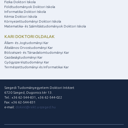
Fizika Doktori Iskola
Földtudományok Doktori Iskola
Informatika Doktori Iskola
Kémia Doktori Iskola
Környezettudományi Doktori Iskola
Matematika- és Számítástudományok Doktori Iskola
KARI DOKTORI OLDALAK
Állam- és Jogtudományi Kar
Általános Orvostudományi Kar
Bölcsészet- és Társadalomtudományi Kar
Gazdaságtudományi Kar
Gyógyszerésztudományi Kar
Természettudományi és Informatikai Kar
Szegedi Tudományegyetem Doktori Intézet
6720 Szeged, Dugonics tér 13.
Tel.: +36 62-544-831, +36 62-544-022
Fax: +36 62-544-831
e-mail:
dokint@rekt.u-szeged.hu