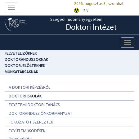
2026. augusztus 8., szombat
Toggle
EN
navigation
Szegedi Tudományegyetem
Doktori Intézet
Toggl
navig
FELVÉTELIZŐKNEK
DOKTORANDUSZOKNAK
DOKTORJELÖLTEKNEK
MUNKATÁRSAKNAK
A DOKTORI KÉPZÉSRŐL
DOKTORI ISKOLÁK
EGYETEMI DOKTORI TANÁCS
DOKTORANDUSZ ÖNKORMÁNYZAT
FOKOZATOT SZEREZTEK
EGYÜTTMŰKÖDÉSEK