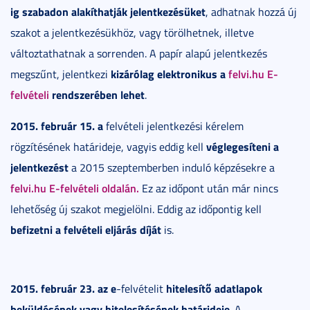
ig szabadon alakíthatják jelentkezésüket
, adhatnak hozzá új
szakot a jelentkezésükhöz, vagy törölhetnek, illetve
változtathatnak a sorrenden. A papír alapú jelentkezés
kizárólag elektronikus a
felvi.hu E-
megszűnt, jelentkezi
felvételi
rendszerében lehet
.
2015. február 15. a
felvételi jelentkezési kérelem
véglegesíteni a
rögzítésének határideje, vagyis eddig kell
jelentkezést
a 2015 szeptemberben induló képzésekre a
felvi.hu E-felvételi oldalán.
Ez az időpont után már nincs
lehetőség új szakot megjelölni. Eddig az időpontig kell
befizetni a felvételi eljárás díját
is.
2015. február 23.
az e
hitelesítő adatlapok
-felvételit
beküldésének vagy hitelesítésének határideje
. A