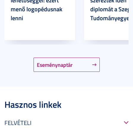
lehetőséggel: ezért
szereztek idén
menő logopédusnak
diplomát a Szege
lenni
Tudományegyet
Eseménynaptár
Hasznos linkek
FELVÉTELI