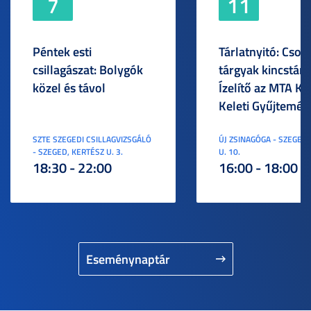
7
11
Péntek esti
Tárlatnyitó: Csod
csillagászat: Bolygók
tárgyak kincstára
közel és távol
Ízelítő az MTA KI
Keleti Gyűjtemén
SZTE SZEGEDI CSILLAGVIZSGÁLÓ
ÚJ ZSINAGÓGA - SZEGED,
- SZEGED, KERTÉSZ U. 3.
U. 10.
18:30 - 22:00
16:00 - 18:00
Eseménynaptár