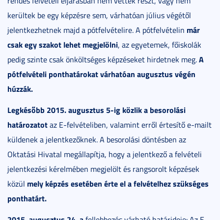
rendes felvételi eljárásban nem vettek részt, vagy nem
kerültek be egy képzésre sem, várhatóan július végétől
már
jelentkezhetnek majd a pótfelvételire. A pótfelvételin
csak egy szakot lehet megjelölni
, az egyetemek, főiskolák
A
pedig szinte csak önköltséges képzéseket hirdetnek meg.
pótfelvételi ponthatárokat várhatóan augusztus végén
húzzák.
Legkésőbb 2015. augusztus 5-ig közlik a b
esorolási
határozatot
az E-felvételiben, valamint erről értesítő e-mailt
küldenek a jelentkezőknek. A besorolási döntésben az
Oktatási Hivatal megállapítja, hogy a jelentkező a felvételi
jelentkezési kérelmében megjelölt és rangsorolt képzések
mely képzés esetében érte el a felvételhez szükséges
közül
ponthatárt.
2015. augusztus 24. a
fellebbezés várható határideje: Az E-