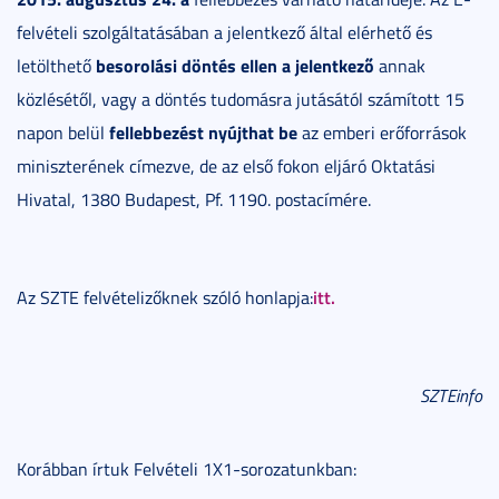
felvételi szolgáltatásában a jelentkező által elérhető és
besorolási döntés ellen a jelentkező
letölthető
annak
közlésétől, vagy a döntés tudomásra jutásától számított 15
fellebbezést nyújthat be
napon belül
az emberi erőforrások
miniszterének címezve, de az első fokon eljáró Oktatási
Hivatal, 1380 Budapest, Pf. 1190. postacímére.
itt.
Az SZTE felvételizőknek szóló honlapja:
SZTEinfo
Korábban írtuk Felvételi 1X1-sorozatunkban: