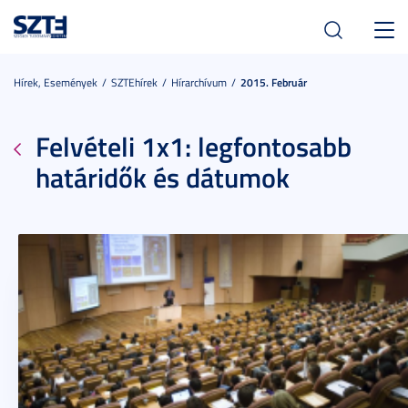
Toggl
navig
Hírek, Események
SZTEhírek
Hírarchívum
2015. Február
Felvételi 1x1: legfontosabb
határidők és dátumok