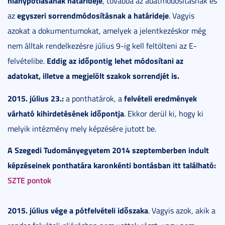
hiánypótlásának határideje
, továbbá az adatmódosításnak és
egyszeri sorrendmódosításnak a határideje
az
. Vagyis
azokat a dokumentumokat, amelyek a jelentkezéskor még
nem álltak rendelkezésre július 9-ig kell feltölteni az E-
Eddig az időpontig lehet módosítani az
felvételibe.
adatokat, illetve a megjelölt szakok sorrendjét is.
2015. július 23.:
felvételi eredmények
a ponthatárok, a
várható kihirdetésének időpontja
. Ekkor derül ki, hogy ki
melyik intézmény mely képzésére jutott be.
A Szegedi Tudományegyetem 2014 szeptemberben indult
képzéseinek ponthatára karonkénti bontásban itt található:
SZTE pontok
2015. július vége a pótfelvételi időszaka
. Vagyis azok, akik a