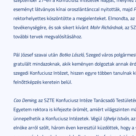
szeptember 27-én a Konfuciusz Intézetek Napját, melyhez a
eseményt látványos kínai oroszlántánccal nyitották, majd
P
rektorhelyettes köszöntötte a megjelenteket. Elmondta, az
tevékenységére, és sok sikert kívánt
Mohr Richárdnak
, az S
további tervek megvalósításához.
Pál József szavai után
Botka László,
Szeged város polgármest
gratulált mindazoknak, akik keményen dolgoztak annak érdek
szegedi Konfuciusz Intézet, hiszen egyre többen tanulnak k
felnőttképzés keretein belül.
Cao Deming,
az SZTE Konfuciusz Intéze Tanácsadó Testület
Egyetem rektora is kifejezte örömét, amiért világszinten m
ünnepelhetik a Konfuciusz Intézetek. Végül
Ujhelyi István,
az
elnöke arról szólt, három éven keresztül küzdöttek, hogy a