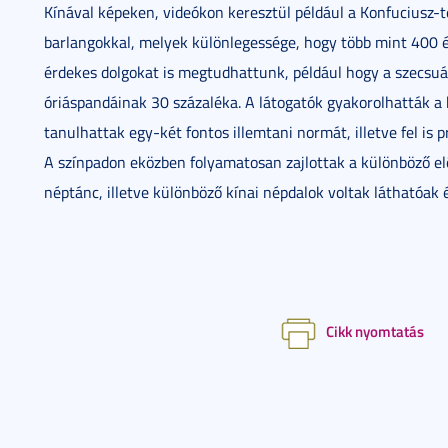
Kínával képeken, videókon keresztül például a Konfuciusz
barlangokkal, melyek különlegessége, hogy több mint 400 év
érdekes dolgokat is megtudhattunk, például hogy a szecsuá
óriáspandáinak 30 százaléka. A látogatók gyakorolhatták a kí
tanulhattak egy-két fontos illemtani normát, illetve fel is
A színpadon eközben folyamatosan zajlottak a különböző 
néptánc, illetve különböző kínai népdalok voltak láthatóak 
Cikk nyomtatás