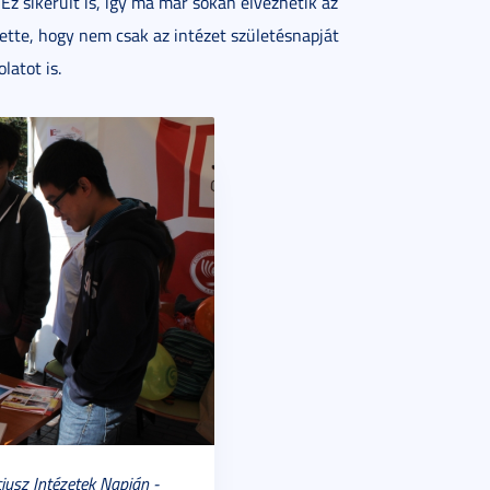
Ez sikerült is, így ma már sokan élvezhetik az
tette, hogy nem csak az intézet születésnapját
latot is.
ciusz Intézetek Napján -