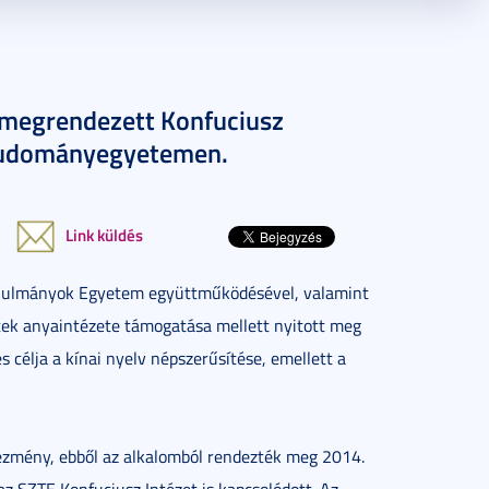
l megrendezett Konfuciusz
 Tudományegyetemen.
Link küldés
nulmányok Egyetem együttműködésével, valamint
etek anyaintézete támogatása mellett nyitott meg
s célja a kínai nyelv népszerűsítése, emellett a
ntézmény, ebből az alkalomból rendezték meg 2014.