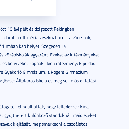
őtt 10 évig élt és dolgozott Pekingben.
ét darab multimédiás eszközt adott a városnak,
tóriumban kap helyet. Szegeden 14
és középiskolák egyaránt. Ezeket az intézményeket
ot és könyveket kapnak. Ilyen intézmények például
dre Gyakorló Gimnázium, a Rogers Gimnázium,
r József Általános Iskola és még sok más oktatási
átogatók elindulhattak, hogy felfedezzék Kína
ket gyűjthetett különböző standoknál, majd ezeket
 szavak kiejtését, megismerkedni a csodálatos