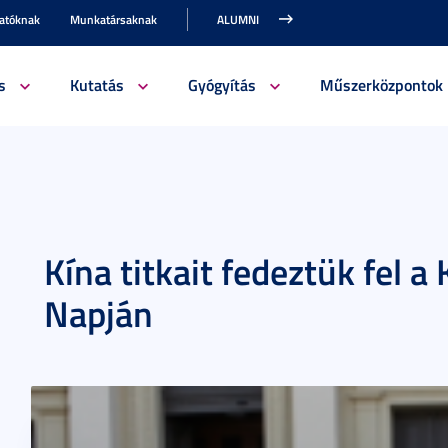
gatóknak
Munkatársaknak
ALUMNI
s
Kutatás
Gyógyítás
Műszerközpontok
Kína titkait fedeztük fel a
Napján