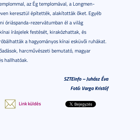
-templommal, az Ég templomával, a Longmen-
en keresztül építették, alakították őket. Egyéb
ni óriáspanda-rezervátumban él a világ
nai írásjelek festését, kirakózhattak, és
 próbálhatták a hagyományos kínai esküvői ruhákat.
előadások, harcművészeti bemutató, magyar
és hallhatóak.
SZTEinfo – Juhász Éva
Fotó: Varga Kristóf
Link küldés