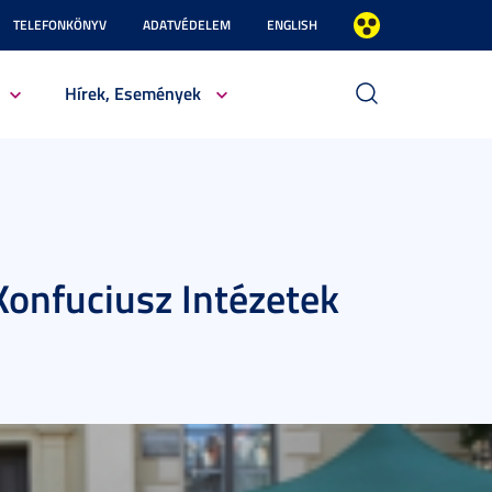
TELEFONKÖNYV
ADATVÉDELEM
ENGLISH
Hírek, Események
 Konfuciusz Intézetek