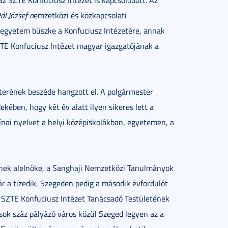
z SZTE Konfuciusz Intézet is kapcsolódott. Az
ál József n
emzetközi és közkapcsolati
 egyetem büszke a Konfuciusz Intézetére, annak
ZTE Konfuciusz Intézet magyar igazgatójának a
erének beszéde hangzott el. A polgármester
ében, hogy két év alatt ilyen sikeres lett a
ínai nyelvet a helyi középiskolákban, egyetemen, a
ének alelnöke, a Sanghaji Nemzetközi Tanulmányok
ár a tizedik, Szegeden pedig a második évfordulót
 SZTE Konfuciusz Intézet Tanácsadó Testületének
 sok száz pályázó város közül Szeged legyen az a