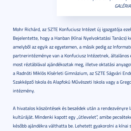
GALÉRIA
Mohr Richárd, az SZTE Konfuciusz Intézet új igazgatója ezel
Bejelentette, hogy a Hanban (Kínai Nyelvoktatási Tanács) k
amelyből az egyik az egyetemen, a másik pedig az Informa
partnerintézménye van a Konfuciusz Intézetnek, általános 
most réztáblával ajándékoztak meg, illetve oktatási anyag
a Radnóti Miklós Kísérleti Gimnázium, az SZTE Ságvári En
Szakképző Iskola és Alapfokú Művészeti Iskola vagy a Grego
intézmény.
A hivatalos köszöntések és beszédek után a rendezvényre l
kultúráját. Mindenki kapott egy „útlevelet”, amibe pecséte
később ajándékra válthatta be. Lehetett gyakorolni a kínai