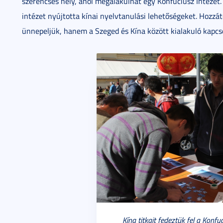
szerencsés hely, ahol megalakulhat egy Konfuciusz Intézet. 
intézet nyújtotta kínai nyelvtanulási lehetőségeket. Hozzá
ünnepeljük, hanem a Szeged és Kína között kialakuló kapcso
Kína titkait fedeztük fel a Konfu