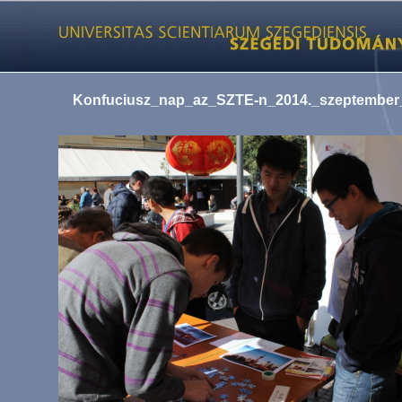
Konfuciusz_nap_az_SZTE-n_2014._szeptember_