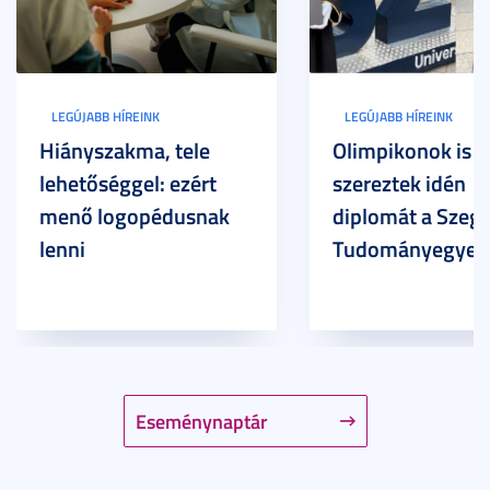
LEGÚJABB HÍREINK
LEGÚJABB HÍREINK
Hiányszakma, tele
Olimpikonok is
lehetőséggel: ezért
szereztek idén
menő logopédusnak
diplomát a Szege
lenni
Tudományegyet
Eseménynaptár