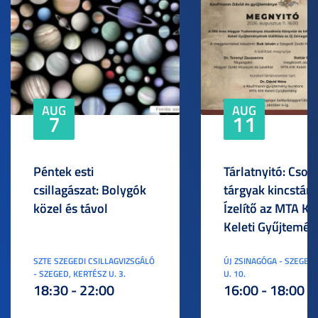
AUG
AUG
7
11
Péntek esti
Tárlatnyitó: Csod
csillagászat: Bolygók
tárgyak kincstára
közel és távol
Ízelítő az MTA KI
Keleti Gyűjtemén
SZTE SZEGEDI CSILLAGVIZSGÁLÓ
ÚJ ZSINAGÓGA - SZEGED,
- SZEGED, KERTÉSZ U. 3.
U. 10.
18:30 - 22:00
16:00 - 18:00