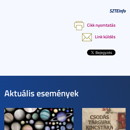
SZTEinfo
Cikk nyomtatás
Link küldés
Aktuális események