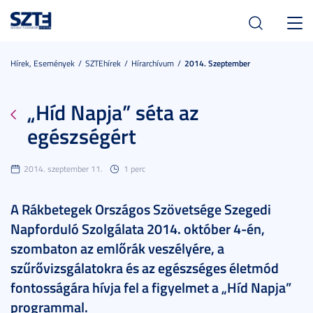
Toggl
navig
Hírek, Események
SZTEhírek
Hírarchívum
2014. Szeptember
„Híd Napja” séta az
egészségért
2014. szeptember 11.
1 perc
A Rákbetegek Országos Szövetsége Szegedi
Napforduló Szolgálata 2014. október 4-én,
szombaton az emlőrák veszélyére, a
szűrővizsgálatokra és az egészséges életmód
fontosságára hívja fel a figyelmet a „Híd Napja”
programmal.