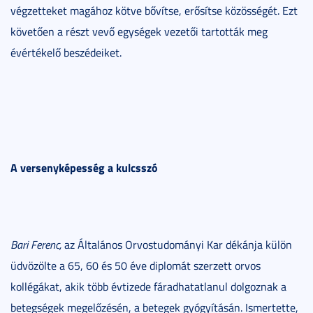
végzetteket magához kötve bővítse, erősítse közösségét. Ezt
követően a részt vevő egységek vezetői tartották meg
évértékelő beszédeiket.
A versenyképesség a kulcsszó
Bari Ferenc,
az Általános Orvostudományi Kar dékánja külön
üdvözölte a 65, 60 és 50 éve diplomát szerzett orvos
kollégákat, akik több évtizede fáradhatatlanul dolgoznak a
betegségek megelőzésén, a betegek gyógyításán. Ismertette,