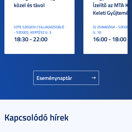
közel és távol
Ízelítő az MTA KI
Keleti Gyűjtemén
SZTE SZEGEDI CSILLAGVIZSGÁLÓ
ÚJ ZSINAGÓGA - SZEGED,
- SZEGED, KERTÉSZ U. 3.
U. 10.
18:30 - 22:00
16:00 - 18:00
Eseménynaptár
Kapcsolódó hírek