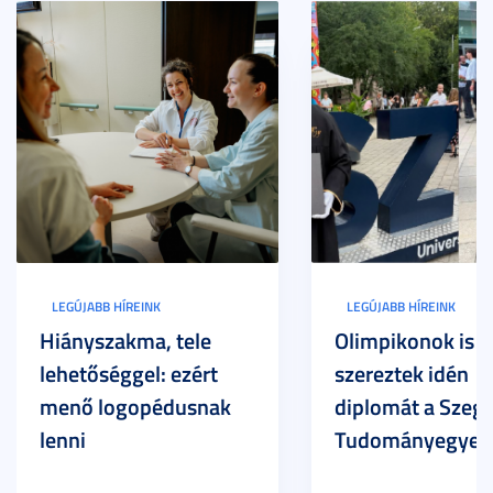
LEGÚJABB HÍREINK
LEGÚJABB HÍREINK
Hiányszakma, tele
Olimpikonok is
lehetőséggel: ezért
szereztek idén
menő logopédusnak
diplomát a Szege
lenni
Tudományegyet