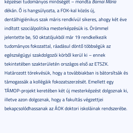
képzései tudományos minőségét – mondta
Barnai Mária
dékán. Ő is hangsúlyozta, a FOK-kal közös új,
dentálhigiénikus szak máris rendkívül sikeres, ahogy két éve
indított szociálpolitika mesterképzésük is. Örömmel
jelentette be, 50 oktatójukból már 19 rendkelkezik
tudományos fokozattal, ráadásul döntő többségük az
egészségügyi szakdolgozói körből kerül ki – ennek
tekintetében szakterületén országos első az ETSZK.
Határozott törekvésük, hogy a továbbiakban is bátorsítsák és
támogassák a kollégáik fokozatszerzését. Emellett egy
TÁMOP-projekt keretében két új mesterképzést dolgoznak ki,
illetve azon dolgoznak, hogy a fakultás végzettjei
bekapcsolódhassanak az ÁOK doktori iskoláinak rendszerébe.