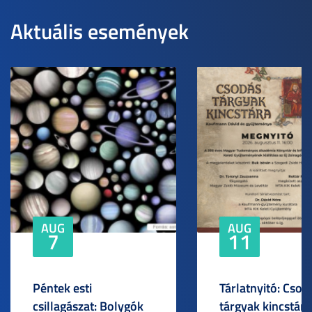
Aktuális események
AUG
AUG
7
11
Péntek esti
Tárlatnyitó: Csod
csillagászat: Bolygók
tárgyak kincstára