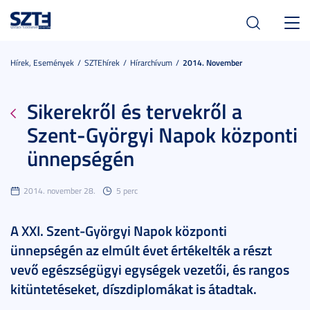
Toggl
navig
Hírek, Események
SZTEhírek
Hírarchívum
2014. November
Sikerekről és tervekről a
Szent-Györgyi Napok központi
ünnepségén
2014. november 28.
5 perc
A XXI. Szent-Györgyi Napok központi
ünnepségén az elmúlt évet értékelték a részt
vevő egészségügyi egységek vezetői, és rangos
kitüntetéseket, díszdiplomákat is átadtak.