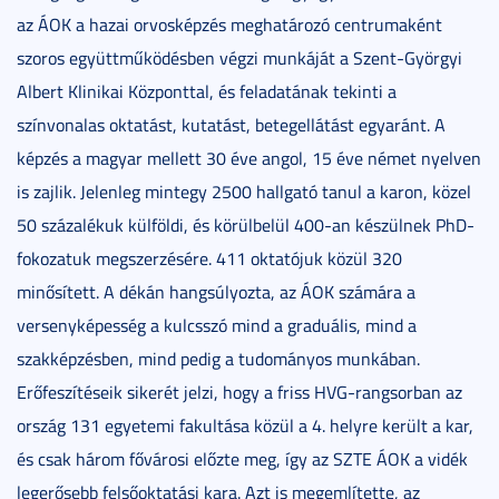
az ÁOK a hazai orvosképzés meghatározó centrumaként
szoros együttműködésben végzi munkáját a Szent-Györgyi
Albert Klinikai Központtal, és feladatának tekinti a
színvonalas oktatást, kutatást, betegellátást egyaránt. A
képzés a magyar mellett 30 éve angol, 15 éve német nyelven
is zajlik. Jelenleg mintegy 2500 hallgató tanul a karon, közel
50 százalékuk külföldi, és körülbelül 400-an készülnek PhD-
fokozatuk megszerzésére. 411 oktatójuk közül 320
minősített. A dékán hangsúlyozta, az ÁOK számára a
versenyképesség a kulcsszó mind a graduális, mind a
szakképzésben, mind pedig a tudományos munkában.
Erőfeszítéseik sikerét jelzi, hogy a friss HVG-rangsorban az
ország 131 egyetemi fakultása közül a 4. helyre került a kar,
és csak három fővárosi előzte meg, így az SZTE ÁOK a vidék
legerősebb felsőoktatási kara. Azt is megemlítette, az