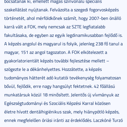
bocsátanak ki, emellett magas színvonalú speciális
szakellátást nyújtanak. Felvázolta a szegedi fogorvosképzés
történetét, ahol mérföldkőnek számít, hogy 2007-ben önálló
karrá vált a FOK, mely nemcsak az SZTE legfiatalabb
fakultásaka, de egyben az egyik legdinamikusabban fejlődő is.
A képzés angolul és magyarul is folyik, jelenleg 238 fő tanul a
magyar, 151 az angol tagozaton. A FOK elkötelezett a
gyakorlatorientált képzés további fejlesztése mellett –
szögezte le a dékánhelyettes. Hozzátette, a képzés
tudományos hátterét adó kutatói tevékenység folyamatosan
bővül, fejlődik, erre nagy hangsúlyt fektetnek. 42 főállású
munkatársuk közül 18 minősített. Jelentős új vívmányuk az
Egészségtudományi és Szociális Képzési Karral közösen
életre hívott dentálhigiénikus szak, mely hiánypótló képzés,
ennek megfelelően óriási iránti az érdeklődés. Laczkóné Turzó