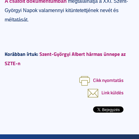
A csatolt dokumentumban
megtalálhatja a XXI. Szent-
Györgyi Napok valamennyi kitüntetettjének nevét és
méltatását.
Korábban írtuk:
Szent-Györgyi Albert hármas ünnepe az
SZTE-n
Cikk nyomtatás
Link küldés