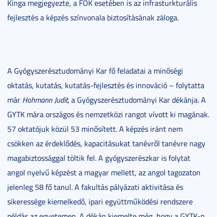
Kinga megjegyezte, a FOK esetében is az infrasturkturális
fejlesztés a képzés színvonala biztosításának záloga.
A Gyógyszerésztudományi Kar fő feladatai a minőségi
oktatás, kutatás, kutatás-fejlesztés és innováció – folytatta
már
Hohmann Judit,
a Gyógyszerésztudományi Kar dékánja. A
GYTK mára országos és nemzetközi rangot vívott ki magának.
57 oktatójuk közül 53 minősített. A képzés iránt nem
csökken az érdeklődés, kapacitásukat tanévről tanévre nagy
magabiztossággal töltik fel. A gyógyszerészkar is folytat
angol nyelvű képzést a magyar mellett, az angol tagozaton
jelenleg 58 fő tanul. A fakultás pályázati aktivitása és
sikeressége kiemelkedő, ipari együttműködési rendszere
példás az egyetemen. A dékán kiemelte még, hogy a GYTK-n