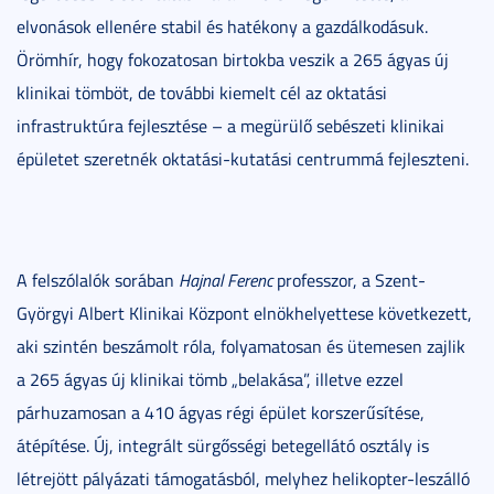
elvonások ellenére stabil és hatékony a gazdálkodásuk.
Örömhír, hogy fokozatosan birtokba veszik a 265 ágyas új
klinikai tömböt, de további kiemelt cél az oktatási
infrastruktúra fejlesztése – a megürülő sebészeti klinikai
épületet szeretnék oktatási-kutatási centrummá fejleszteni.
A felszólalók sorában
Hajnal Ferenc
professzor, a Szent-
Györgyi Albert Klinikai Központ elnökhelyettese következett,
aki szintén beszámolt róla, folyamatosan és ütemesen zajlik
a 265 ágyas új klinikai tömb „belakása”, illetve ezzel
párhuzamosan a 410 ágyas régi épület korszerűsítése,
átépítése. Új, integrált sürgősségi betegellátó osztály is
létrejött pályázati támogatásból, melyhez helikopter-leszálló