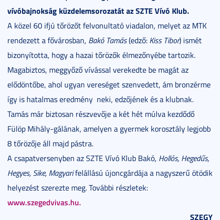
vívóbajnokság küzdelemsorozatát az SZTE Vívó Klub.
A közel 60 ifjú tőrözőt felvonultató viadalon, melyet az MTK
rendezett a fővárosban,
Bakó Tamás
(edző:
Kiss Tibor
) ismét
bizonyította, hogy a hazai tőrözők élmezőnyébe tartozik.
Magabiztos, meggyőző vívással verekedte be magát az
elődöntőbe, ahol ugyan vereséget szenvedett, ám bronzérme
így is hatalmas eredmény
neki, edzőjének és a klubnak.
Tamás már biztosan részvevője a két hét múlva kezdődő
Fülöp Mihály-gálának, amelyen a gyermek korosztály legjobb
8 tőrözője áll majd pástra.
A csapatversenyben az SZTE Vívó Klub Bakó,
Hollós, Hegedűs,
Hegyes, Sike, Magyari
felállású újoncgárdája a nagyszerű ötödik
helyezést szerezte meg. További részletek:
www.szegedvivas.hu.
SZEGY