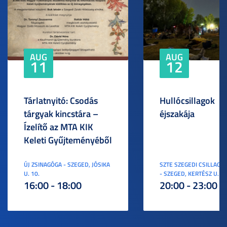
AUG
AUG
11
12
Tárlatnyitó: Csodás
Hullócsillagok
tárgyak kincstára –
éjszakája
Ízelítő az MTA KIK
Keleti Gyűjteményéből
ÚJ ZSINAGÓGA - SZEGED, JÓSIKA
SZTE SZEGEDI CSILLAGV
U. 10.
- SZEGED, KERTÉSZ U. 3.
16:00 - 18:00
20:00 - 23:00