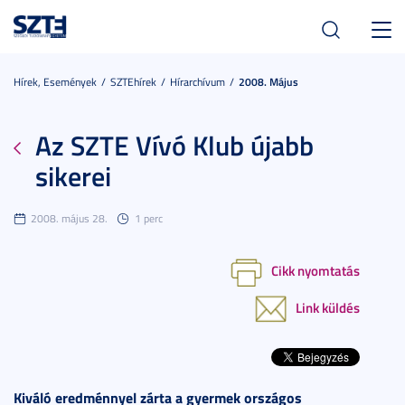
Toggl
navig
Hírek, Események
SZTEhírek
Hírarchívum
2008. Május
Az SZTE Vívó Klub újabb
sikerei
2008. május 28.
1 perc
Cikk nyomtatás
Link küldés
Kiváló eredménnyel zárta a gyermek országos