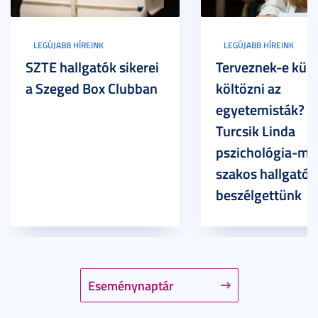
LEGÚJABB HÍREINK
LEGÚJABB HÍREINK
SZTE hallgatók sikerei
Terveznek-e külf
a Szeged Box Clubban
költözni az
egyetemisták? –
Turcsik Linda
pszichológia-ma
szakos hallgatóv
beszélgettünk
Eseménynaptár