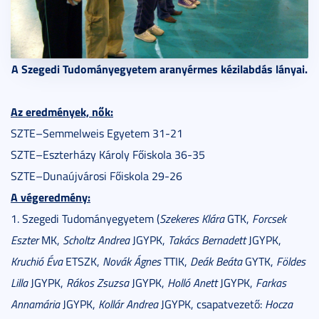
A Szegedi Tudományegyetem aranyérmes kézilabdás lányai.
Az eredmények, nők:
SZTE–Semmelweis Egyetem 31-21
SZTE–Eszterházy Károly Főiskola 36-35
SZTE
–
Dunaújvárosi Főiskola 29-26
A végeredmény:
1. Szegedi Tudományegyetem (
Szekeres Klára
GTK,
Forcsek
Eszter
MK,
Scholtz Andrea
JGYPK,
Takács Bernadett
JGYPK,
Kruchió Éva
ETSZK,
Novák Ágnes
TTIK,
Deák Beáta
GYTK,
Földes
Lilla
JGYPK,
Rákos Zsuzsa
JGYPK,
Holló Anett
JGYPK,
Farkas
Annamária
JGYPK,
Kollár Andrea
JGYPK, csapatvezető:
Hocza