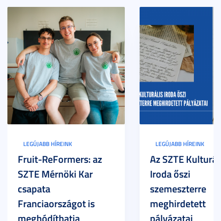
LEGÚJABB HÍREINK
LEGÚJABB HÍREINK
Fruit-ReFormers: az
Az SZTE Kulturál
SZTE Mérnöki Kar
Iroda őszi
csapata
szemeszterre
Franciaországot is
meghirdetett
meghódíthatja
pályázatai