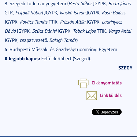
3. Szegedi Tudományegyetem (
Berta Gábor
JGYPK,
Berta János
GTK,
Felföldi Róbert
JGYPK,
Ivaskó István
JGYPK,
Kósa Balázs
JGYPK,
Kovács Tamás
TTIK,
Krizsán Attila
JGYPK,
Laurinyecz
Dávid
JGYPK,
Szűcs Dániel
JGYPK,
Tobak Lajos
TTIK,
Varga Antal
JGYPK, csapatvezető:
Balogh Tamás
)
4. Budapesti Műszaki és Gazdaságtudományi Egyetem
A legjobb kapus:
Felföldi Róbert (Szeged).
SZEGY
Cikk nyomtatás
Link küldés