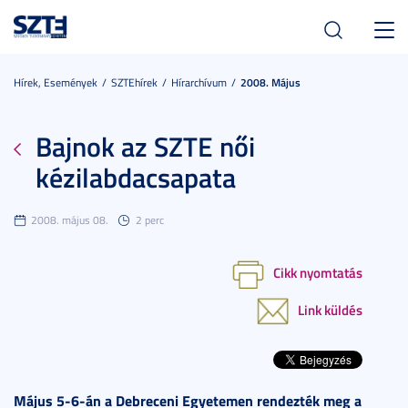
Toggl
navig
Hírek, Események
SZTEhírek
Hírarchívum
2008. Május
Bajnok az SZTE női
kézilabdacsapata
2008. május 08.
2 perc
Cikk nyomtatás
Link küldés
Május 5-6-án a Debreceni Egyetemen rendezték meg a