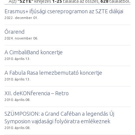
A(z)
"SZTE"
kifejezés
1-25
találata az összes,
628
találatból.
Erasmus+ ifjúsági csereprogramon az SZTE diákjai
2022. december 01.
Órarend
2024. november 06.
A CimbaliBand koncertje
2010. április 13.
A Fabula Rasa lemezbemutató koncertje
2010. április 13.
XII. deKONferencia – Retro
2010. április 08.
SZÜMPOSION: a Grand Caféban a legendás Új
Symposion vajdasági folyóiratra emlékeznek
2010. április 08.