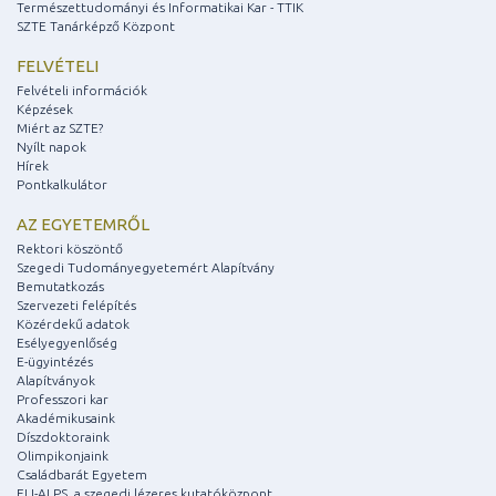
Természettudományi és Informatikai Kar - TTIK
SZTE Tanárképző Központ
FELVÉTELI
Felvételi információk
Képzések
Miért az SZTE?
Nyílt napok
Hírek
Pontkalkulátor
AZ EGYETEMRŐL
Rektori köszöntő
Szegedi Tudományegyetemért Alapítvány
Bemutatkozás
Szervezeti felépítés
Közérdekű adatok
Esélyegyenlőség
E-ügyintézés
Alapítványok
Professzori kar
Akadémikusaink
Díszdoktoraink
Olimpikonjaink
Családbarát Egyetem
ELI-ALPS, a szegedi lézeres kutatóközpont