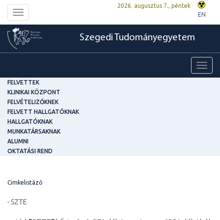
2026. augusztus 7., péntek
Toggle
EN
navigation
Szegedi Tudományegyetem
Toggl
navig
FELVETTEK
KLINIKAI KÖZPONT
FELVÉTELIZŐKNEK
FELVETT HALLGATÓKNAK
HALLGATÓKNAK
MUNKATÁRSAKNAK
ALUMNI
OKTATÁSI REND
Cimkelistázó
- SZTE