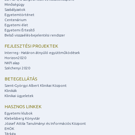
Minőségügy
Szabályzatok
Egyetemtörténet
Centenárium
Egyetemi élet
Egyetemi Értesítő
Belső visszaélés-bejelentési rendszer
FEJLESZTÉSI PROJEKTEK
Interreg - Határon átnyúló együttműködések
Horizon2020
NKFI alap
Széchenyi 2020
BETEGELLÁTÁS
Szent-Györgyi Albert Klinikai Központ
Klinikák
Klinikai ügyeletek
HASZNOS LINKEK
Egyetemi klubok
Klebelsberg Könyvtár
József Attila Tanulmányi és Információs Központ
EHÖK
Térkép