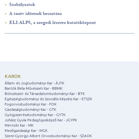
Szabályzatok
A tanév időrendi beosztása
ELI-ALPS, a szegedi lézeres kutatóközpont
KAROK
Állam- és Jogtudományi Kar - ÁJTK
Bartók Béla Művészeti Kar - BBMK
Bölcsészet- és Társadalomtudományi Kar - BTK
Egészségtudományi és Szociális Képzési Kar - ETSZK
Fogorvostudományi Kar - FOK
Gazdaságtudományi Kar - GTK
Gyógyszerésztudományi Kar - GYTK
Juhász Gyula Pedagógusképző Kar - JGYPK
Mérnöki Kar - MK
Mezőgazdasági Kar - MGK
Szent-Györgyi Albert Orvostudományi Kar - SZAOK