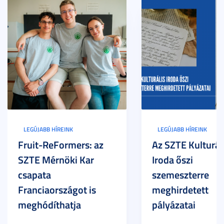
LEGÚJABB HÍREINK
LEGÚJABB HÍREINK
Fruit-ReFormers: az
Az SZTE Kulturál
SZTE Mérnöki Kar
Iroda őszi
csapata
szemeszterre
Franciaországot is
meghirdetett
meghódíthatja
pályázatai