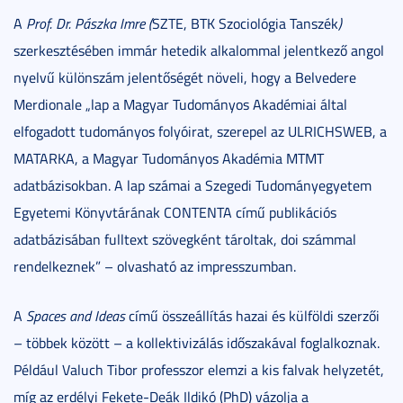
A
Prof. Dr. Pászka Imre (
SZTE, BTK Szociológia Tanszék
)
szerkesztésében immár hetedik alkalommal jelentkező angol
nyelvű különszám jelentőségét növeli, hogy a Belvedere
Merdionale „lap a Magyar Tudományos Akadémiai által
elfogadott tudományos folyóirat, szerepel az ULRICHSWEB, a
MATARKA, a Magyar Tudományos Akadémia MTMT
adatbázisokban. A lap számai a Szegedi Tudományegyetem
Egyetemi Könyvtárának CONTENTA című publikációs
adatbázisában fulltext szövegként tároltak, doi számmal
rendelkeznek” – olvasható az impresszumban.
A
Spaces and Ideas
című összeállítás hazai és külföldi szerzői
– többek között – a kollektivizálás időszakával foglalkoznak.
Például Valuch Tibor professzor elemzi a kis falvak helyzetét,
míg az erdélyi Fekete-Deák Ildikó (PhD) vázolja a