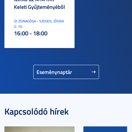
Keleti Gyűjteményéből
ÚJ ZSINAGÓGA - SZEGED, JÓSIKA
U. 10.
16:00 - 18:00
Eseménynaptár
Kapcsolódó hírek