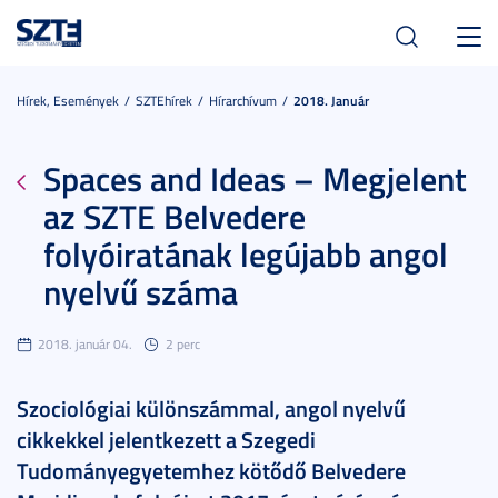
Toggl
navig
Hírek, Események
SZTEhírek
Hírarchívum
2018. Január
Spaces and Ideas – Megjelent
az SZTE Belvedere
folyóiratának legújabb angol
nyelvű száma
2018. január 04.
2 perc
Szociológiai különszámmal, angol nyelvű
cikkekkel jelentkezett a Szegedi
Tudományegyetemhez kötődő Belvedere