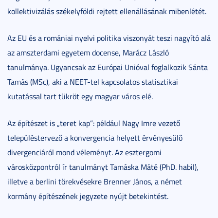
kollektivizálás székelyföldi rejtett ellenállásának mibenlétét.
Az EU és a romániai nyelvi politika viszonyát teszi nagyító alá
az amszterdami egyetem docense, Marácz László
tanulmánya. Ugyancsak az Európai Unióval foglalkozik Sánta
Tamás (MSc), aki a NEET-tel kapcsolatos statisztikai
kutatással tart tükröt egy magyar város elé.
Az építészet is „teret kap”: például Nagy Imre vezető
településtervező a konvergencia helyett érvényesülő
divergenciáról mond véleményt. Az esztergomi
városközpontról ír tanulmányt Tamáska Máté (PhD. habil),
illetve a berlini törekvésekre Brenner János, a német
kormány építészének jegyzete nyújt betekintést.