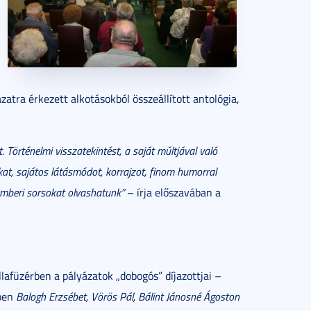
atra érkezett alkotásokból összeállított antológia,
t. Történelmi visszatekintést, a saját múltjával való
kat, sajátos látásmódot, korrajzot, finom humorral
 emberi sorsokat olvashatunk”
– írja előszavában a
lafüzérben a pályázatok „dobogós” díjazottjai –
ben
Balogh Erzsébet, Vörös Pál, Bálint Jánosné Ágoston