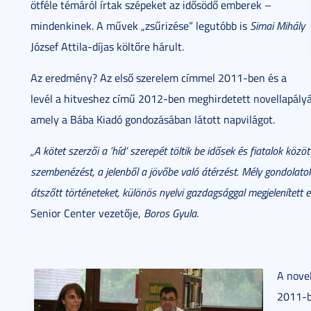
ötféle témáról írtak szépeket az idősödő emberek –
mindenkinek. A művek „zsűrizése” legutóbb is
Simai Mihály
József Attila-díjas költőre hárult.
Az eredmény? Az első szerelem címmel 2011-ben és a
levél a hitveshez című 2012-ben meghirdetett novellapályáz
amely a Bába Kiadó gondozásában látott napvilágot.
„A kötet szerzői a ’híd’ szerepét töltik be idősek és fiatalok közöt
szembenézést, a jelenből a jövőbe való átérzést. Mély gondolato
átszőtt történeteket, különös nyelvi gazdagsággal megjelenített
Senior Center vezetője,
Boros Gyula
.
A novel
2011-