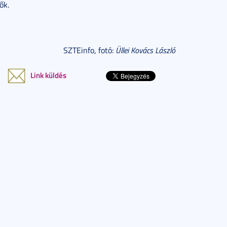
ők.
SZTEinfo, fotó:
Üllei Kovács László
Link küldés