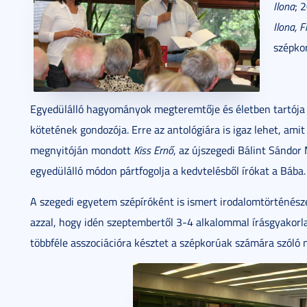
Ilona
; 
Ilona, 
szépkor
Egyedülálló hagyományok megteremtője és életben tartója 
kötetének gondozója. Erre az antológiára is igaz lehet, ami
megnyitóján mondott
Kiss Ernő
, az újszegedi Bálint Sándor
egyedülálló módon pártfogolja a kedvtelésből írókat a Bába.
A szegedi egyetem szépíróként is ismert irodalomtörténész
azzal, hogy idén szeptembertől 3-4 alkalommal írásgyakorla
többféle asszociációra késztet a szépkorúak számára szóló 