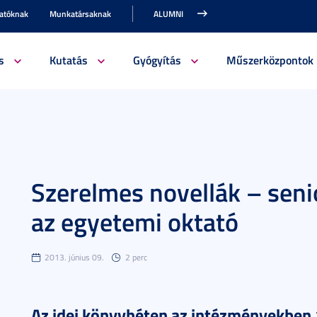
gatóknak
Munkatársaknak
ALUMNI
s
Kutatás
Gyógyítás
Műszerközpontok
Szerelmes novellák – senio
az egyetemi oktató
2013. június 09.
2 perc
Az idei könyvhéten az intézményekben 1