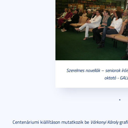
Szerelmes novellák – seniorok íróis
oktató - GAL
*
Centenáriumi kiállításon mutatkozik be
Várkonyi Károly
graf