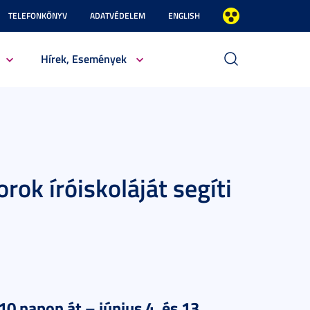
TELEFONKÖNYV
ADATVÉDELEM
ENGLISH
Hírek, Események
rok íróiskoláját segíti
0 napon át – június 4. és 13.