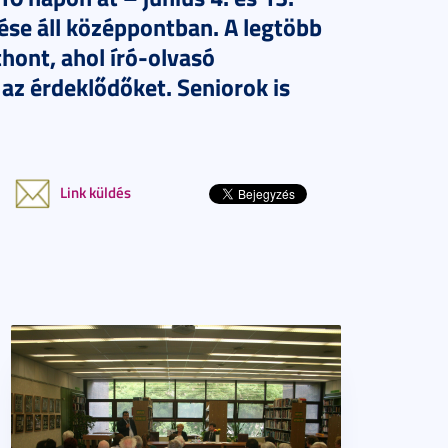
tése áll középpontban. A legtöbb
ont, ahol író-olvasó
k az érdeklődőket. Seniorok is
Link küldés