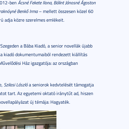
2012-ben
Ácsné Fekete Ilona, Bálint Jánosné Ágoston
Fraknóyné Benkő Irma
– mellett összesen közel 60
ú adja közre szerelmes emlékeit.
Szegeden a Bába Kiadó, a senior novellák újabb
t a kiadó dokumentumaiból rendezett kiállítás
 Művelődési Ház igazgatója: az országban
e,
Szilasi László
a seniorok kedvtelését támogatja
tot tart. Az egyetemi oktató iránytűt ad, hiszen
novellapályázat új témája: Hagyaték.