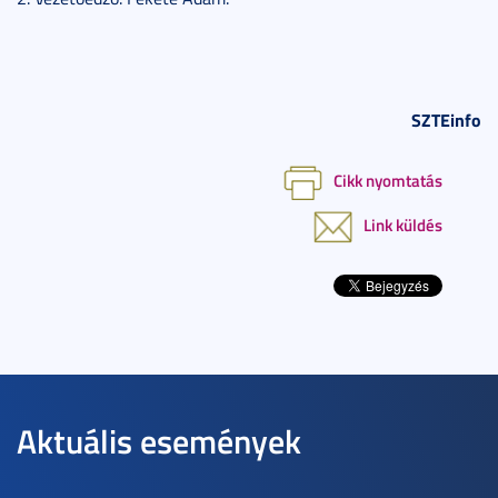
SZTEinfo
Cikk nyomtatás
Link küldés
Aktuális események