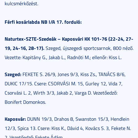
kulcsmérkőzést.
Férfi kosárlabda NB I/A 17. forduló:
Naturtex-SZTE-Szedeák – Kaposvári KK 101-76 (22-24, 27-
19, 24-16, 28-17).
Szeged, újszegedi sportcsarnok, 800 néző.
Vezette: Kapitány G., Jakab L., Radnóti M.; ellenőr: Kiss L.
Szeged:
FEKETE S. 26/9, Jones 9/3, Kiss Zs., TANÁCS 8/6,
DUKIC 17/15. Csere: CSORVÁSI M. 15, Gurley 12, Vida 7,
Csorvási L. 2, Wirth 3/3, Jakab 2, Varga D. Vezetőedző:
Bonifert Domonkos.
Kaposvár:
DUNN 19/3, Drahos 8, Swanston 15/3, Hendlein
12/3, Spica 13. Csere: Kiss K., Dávid 4, Kovács S. 3, Fekete N.
2. Vezetőedző: Fekete Ádám.