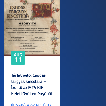
AUG
11
Tárlatnyitó: Csodás
tárgyak kincstára –
Ízelítő az MTA KIK
Keleti Gyűjteményéből
ÚJ ZSINAGÓGA - SZEGED, JÓSIKA