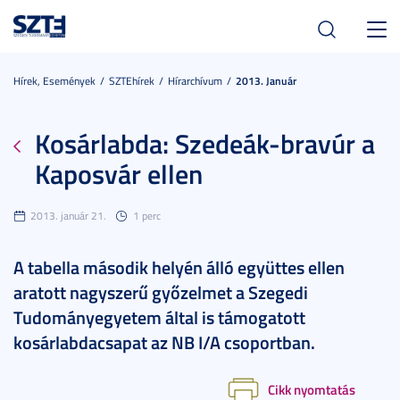
Toggl
navig
Hírek, Események
SZTEhírek
Hírarchívum
2013. Január
Kosárlabda: Szedeák-bravúr a
Kaposvár ellen
2013. január 21.
1 perc
A tabella második helyén álló együttes ellen
aratott nagyszerű győzelmet a Szegedi
Tudományegyetem által is támogatott
kosárlabdacsapat az NB I/A csoportban.
Cikk nyomtatás