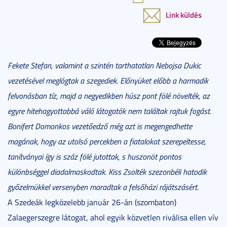
Link küldés
Fekete Stefan, valamint a szintén tarthatatlan
Nebojsa Dukic
vezetésével meglógtak a szegediek. Előnyüket előbb a harmadik
felvonásban tíz, majd a negyedikben húsz pont fölé növelték, az
egyre hitehagyottabbá váló látogatók nem találtak rajtuk fogást.
Bonifert Domonkos
vezetőedző még azt is megengedhette
magának, hogy az utolsó percekben a fiatalokat szerepeltesse,
tanítványai így is száz fölé jutottak, s huszonöt pontos
különbséggel diadalmaskodtak. Kiss Zsolték szezonbéli hatodik
győzelmükkel versenyben maradtak a felsőházi rájátszásért.
A Szedeák legközelebb január 26-án (szombaton)
Zalaegerszegre látogat, ahol egyik közvetlen riválisa ellen vív