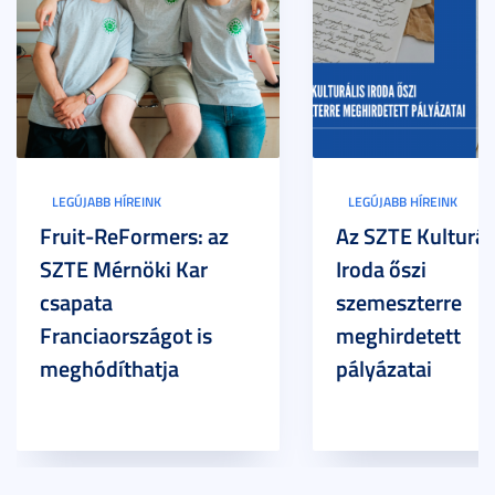
LEGÚJABB HÍREINK
LEGÚJABB HÍREINK
Fruit-ReFormers: az
Az SZTE Kulturál
SZTE Mérnöki Kar
Iroda őszi
csapata
szemeszterre
Franciaországot is
meghirdetett
meghódíthatja
pályázatai