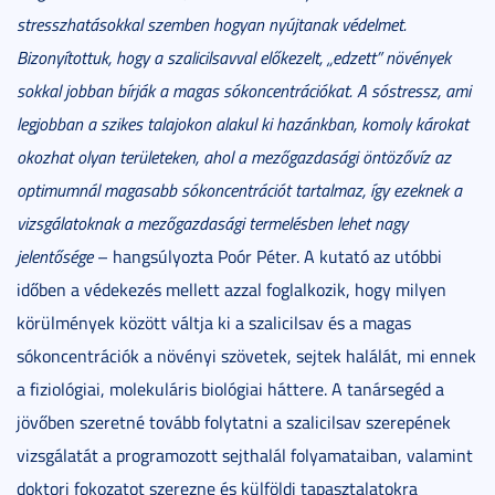
stresszhatásokkal szemben hogyan nyújtanak védelmet.
Bizonyítottuk, hogy a szalicilsavval előkezelt, „edzett” növények
sokkal jobban bírják a magas sókoncentrációkat. A sóstressz, ami
legjobban a szikes talajokon alakul ki hazánkban, komoly károkat
okozhat olyan területeken, ahol a mezőgazdasági öntözővíz az
optimumnál magasabb sókoncentrációt tartalmaz, így ezeknek a
vizsgálatoknak a mezőgazdasági termelésben lehet nagy
jelentősége
– hangsúlyozta Poór Péter. A kutató az utóbbi
időben a védekezés mellett azzal foglalkozik, hogy milyen
körülmények között váltja ki a szalicilsav és a magas
sókoncentrációk a növényi szövetek, sejtek halálát, mi ennek
a fiziológiai, molekuláris biológiai háttere. A tanársegéd a
jövőben szeretné tovább folytatni a szalicilsav szerepének
vizsgálatát a programozott sejthalál folyamataiban, valamint
doktori fokozatot szerezne és külföldi tapasztalatokra