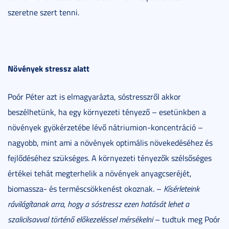
szeretne szert tenni.
Növények stressz alatt
Poór Péter azt is elmagyarázta, sóstresszről akkor
beszélhetünk, ha egy környezeti tényező – esetünkben a
növények gyökérzetébe lévő nátriumion-koncentráció –
nagyobb, mint ami a növények optimális növekedéséhez és
fejlődéséhez szükséges. A környezeti tényezők szélsőséges
értékei tehát megterhelik a növények anyagcseréjét,
biomassza- és terméscsökkenést okoznak. –
Kísérleteink
rávilágítanak arra, hogy a sóstressz ezen hatását lehet a
szalicilsavval történő előkezeléssel mérsékelni
– tudtuk meg Poór