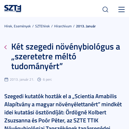
Toggl
navig
Hírek, Események
SZTEhírek
Hírarchívum
2013. Január
Két szegedi növénybiológus a
„szeretetre méltó
tudományért”
2013. január 21.
6 perc
Szegedi kutatók hozták el a „Scientia Amabilis
Alapítvány a magyar növényélettanért” mindkét
idei kutatási ösztöndíját: Ördögné Kolbert
Zsuzsanna és Poór Péter, az SZTE TTIK
Növénybiológiai Tanszékének tanársegédei