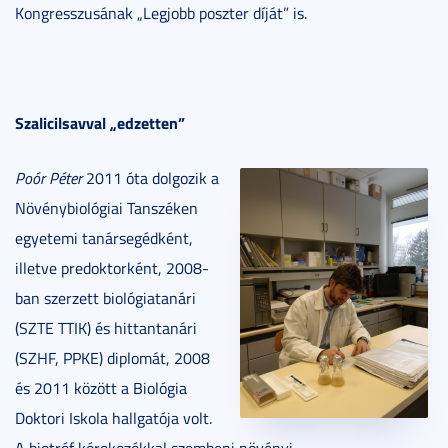
Kongresszusának „Legjobb poszter díját” is.
Szalicilsavval „edzetten”
Poór Péter
2011 óta dolgozik a
Növénybiológiai Tanszéken
egyetemi tanársegédként,
illetve predoktorként, 2008-
ban szerzett biológiatanári
(SZTE TTIK) és hittantanári
(SZHF, PPKE) diplomát, 2008
és 2011 között a Biológia
Doktori Iskola hallgatója volt.
A biotróf kórokozókkal szembeni növényi