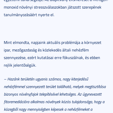
monoxid növényi stresszválaszokban játszott szerepének
tanulmányozásáért nyerte el.
Mint elmondta, napjaink aktuális problémája a környezet
ipar, mezőgazdaság és közlekedés általi nehézfém
szennyezése, ezért kutatásai erre fókuszálnak, és ebben
rejlik jelentőségük.
– Hazánk területén ugyanis számos, nagy kiterjedésű
nehézfémmel szennyezett terület található, melyek megtisztítása
bizonyos növényfajok telepítésével lehetséges. Az úgynevezett
fitoremediációra alkalmas növények közös tulajdonsága, hogy a
közegből nagy mennyiségben képesek a nehézfémeket a