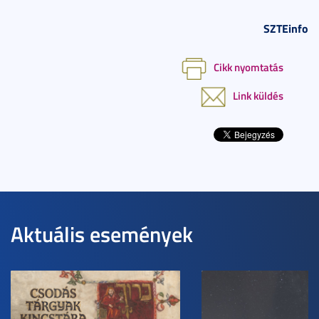
SZTEinfo
Cikk nyomtatás
Link küldés
Aktuális események