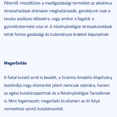
Pétertől. Hozzáfűzte: a mezőgazdasági termelést az abiotikus
stresszhatások drámaian meghatározzák, gondoljunk csak a
tavalyi aszályos időszakra, vagy amikor a fagykár a
gyümölcstermést viszi el. A növénybiológiai stresszkutatások
tehát fontos gazdasági és tudományos érdeket képviselnek.
Megerősítés
A fiatal kutató arról is beszélt, a Scientia Amabilis Alapítvány
ösztöndíja nagy elismerést jelent nemcsak számára, hanem
az egész kutatócsoportnak és a Növénybiológiai Tanszéknek
is. Mint fogalmazott: megerősíti és elismeri az itt folyó
nemzetközi szintű kutatómunkát.