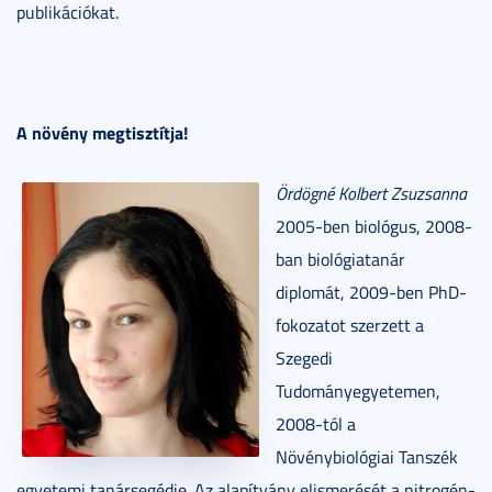
publikációkat.
A növény megtisztítja!
Ördögné Kolbert Zsuzsanna
2005-ben biológus, 2008-
ban biológiatanár
diplomát, 2009-ben PhD-
fokozatot szerzett a
Szegedi
Tudományegyetemen,
2008-tól a
Növénybiológiai Tanszék
egyetemi tanársegédje. Az alapítvány elismerését a nitrogén-