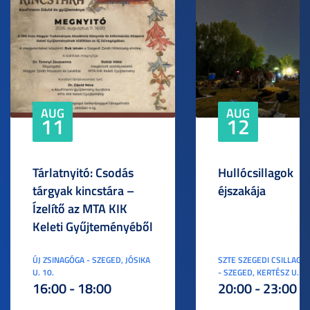
AUG
AUG
11
12
Tárlatnyitó: Csodás
Hullócsillagok
tárgyak kincstára –
éjszakája
Ízelítő az MTA KIK
Keleti Gyűjteményéből
ÚJ ZSINAGÓGA - SZEGED, JÓSIKA
SZTE SZEGEDI CSILLAGV
U. 10.
- SZEGED, KERTÉSZ U. 3.
16:00 - 18:00
20:00 - 23:00