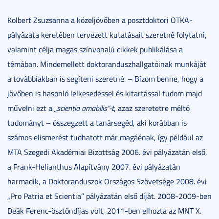
Kolbert Zsuzsanna a közeljövőben a posztdoktori OTKA-
pályázata keretében tervezett kutatásait szeretné folytatni,
valamint célja magas színvonalú cikkek publikálása a
témában. Mindemellett doktoranduszhallgatóinak munkáját
a továbbiakban is segíteni szeretné. – Bízom benne, hogy a
jövőben is hasonló lelkesedéssel és kitartással tudom majd
művelni ezt a
„scientia amabilis”-t
, azaz szeretetre méltó
tudományt – összegzett a tanársegéd, aki korábban is
számos elismerést tudhatott már magáénak, így például az
MTA Szegedi Akadémiai Bizottság 2006. évi pályázatán első,
a Frank-Helianthus Alapítvány 2007. évi pályázatán
harmadik, a Doktoranduszok Országos Szövetsége 2008. évi
„Pro Patria et Scientia” pályázatán első díját. 2008-2009-ben
Deák Ferenc-ösztöndíjas volt, 2011-ben elhozta az MNT X.