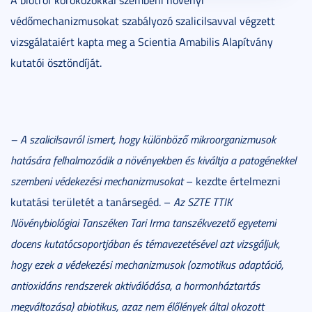
védőmechanizmusokat szabályozó szalicilsavval végzett
vizsgálataiért kapta meg a Scientia Amabilis Alapítvány
kutatói ösztöndíját.
– A szalicilsavról ismert, hogy különböző mikroorganizmusok
hatására felhalmozódik a növényekben és kiváltja a patogénekkel
szembeni védekezési mechanizmusokat
– kezdte értelmezni
kutatási területét a tanársegéd. –
Az SZTE TTIK
Növénybiológiai Tanszéken Tari Irma tanszékvezető egyetemi
docens kutatócsoportjában és témavezetésével azt vizsgáljuk,
hogy ezek a védekezési mechanizmusok (ozmotikus adaptáció,
antioxidáns rendszerek aktiválódása, a hormonháztartás
megváltozása) abiotikus, azaz nem élőlények által okozott