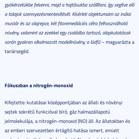
gyökérzetükbe felvenni, majd a hajtásukba szállítani, így segítve elő
a talajok szennyezésmentesítését. Kísérleti objektumaim az indiai
mustár és az olajrepce, két fitoremediációs célra felhasználható
növény, valamint az ezekkel egy családba tartozó, alapkutatások
során gyakran alkalmazott modellnövény, a lúdfű
– magyarázta a
tanársegéd.
Fókuszban a nitrogén-monoxid
Kifejtette: kutatásai középpontjában az állati és növényi
sejtek sokrétű funkcióval bíró, gáz halmazállapotú
jelmolekulája, a nitrogén-monoxid (NO) áll. Az állatokban és
az emberi szervezetben értágító hatása ismert, emiatt