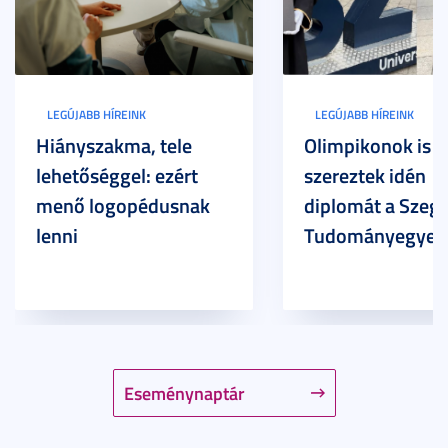
LEGÚJABB HÍREINK
LEGÚJABB HÍREINK
Hiányszakma, tele
Olimpikonok is
lehetőséggel: ezért
szereztek idén
menő logopédusnak
diplomát a Szege
lenni
Tudományegyet
Eseménynaptár