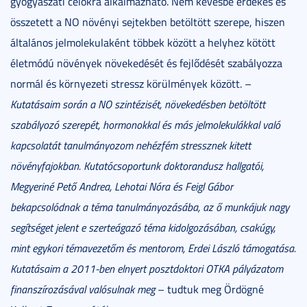
gyógyászati célokra alkalmazható. Nem kevésbé érdekes és
összetett a NO növényi sejtekben betöltött szerepe, hiszen
általános jelmolekulaként többek között a helyhez kötött
életmódú növények növekedését és fejlődését szabályozza
normál és környezeti stressz körülmények között. –
Kutatásaim során a NO szintézisét, növekedésben betöltött
szabályozó szerepét, hormonokkal és más jelmolekulákkal való
kapcsolatát tanulmányozom nehézfém stressznek kitett
növényfajokban. Kutatócsoportunk doktorandusz hallgatói,
Megyeriné Pető Andrea, Lehotai Nóra és Feigl Gábor
bekapcsolódnak a téma tanulmányozásába, az ő munkájuk nagy
segítséget jelent e szerteágazó téma kidolgozásában, csakúgy,
mint egykori témavezetőm és mentorom, Erdei László támogatása.
Kutatásaim a 2011-ben elnyert posztdoktori OTKA pályázatom
finanszírozásával valósulnak meg
– tudtuk meg Ördögné