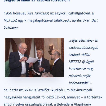
1956 hősével,
Kiss Tamással
, az egykori joghallgatóval, a
MEFESZ egyik megalapítójával találkozott április 3-án
Bert
Sakmann
.
„Teljes vélemény- és
szólásszabadságot,
szabad rádiót,
MEFESZ újságot!
Ismerhesse meg
mindenki saját
káderadatát!”
–
hallhatta az 56 évvel ezelőtti Auditórium Maximumbeli
nagygyűlés hangulatát fölidéző CD-ről, amelyet – a történtek
angol nyelvű összefoglalójával, a Belvedere Alapítvány