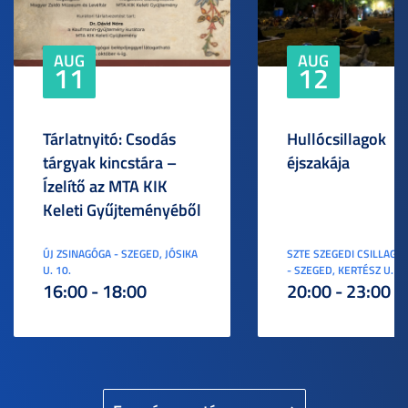
AUG
AUG
11
12
Tárlatnyitó: Csodás
Hullócsillagok
tárgyak kincstára –
éjszakája
Ízelítő az MTA KIK
Keleti Gyűjteményéből
ÚJ ZSINAGÓGA - SZEGED, JÓSIKA
SZTE SZEGEDI CSILLAGV
U. 10.
- SZEGED, KERTÉSZ U. 3.
16:00 - 18:00
20:00 - 23:00