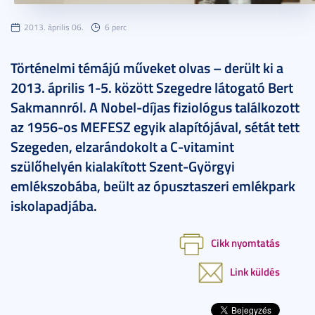
2013. április 06.
6 perc
Történelmi témájú műveket olvas – derült ki a
2013. április 1-5. között Szegedre látogató Bert
Sakmannról. A Nobel-díjas fiziológus találkozott
az 1956-os MEFESZ egyik alapítójával, sétát tett
Szegeden, elzarándokolt a C-vitamint
szülőhelyén kialakított Szent-Györgyi
emlékszobába, beült az ópusztaszeri emlékpark
iskolapadjába.
Cikk nyomtatás
Link küldés