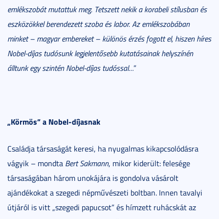
emlékszobát mutattuk meg. Tetszett nekik a korabeli stílusban és
eszközökkel berendezett szoba és labor. Az emlékszobában
minket – magyar embereket – különös érzés fogott el, hiszen híres
Nobel-díjas tudósunk legjelentősebb kutatásainak helyszínén
álltunk egy szintén Nobel-díjas tudóssal…
”
„Körmös” a Nobel-díjasnak
Családja társaságát keresi, ha nyugalmas kikapcsolódásra
vágyik – mondta
Bert Sakmann
, mikor kiderült: felesége
társaságában három unokájára is gondolva vásárolt
ajándékokat a szegedi népművészeti boltban. Innen tavalyi
útjáról is vitt „szegedi papucsot” és hímzett ruhácskát az