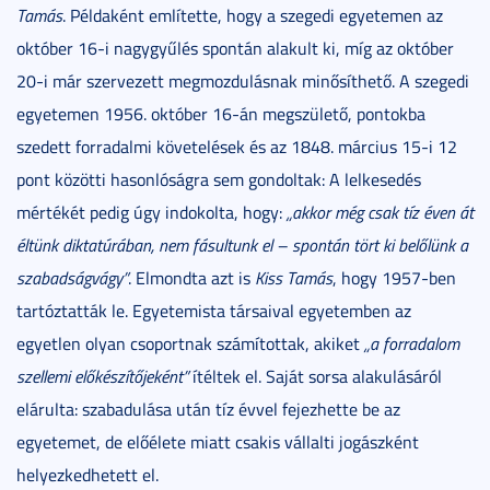
Tamás
. Példaként említette, hogy a szegedi egyetemen az
október 16-i nagygyűlés spontán alakult ki, míg az október
20-i már szervezett megmozdulásnak minősíthető. A szegedi
egyetemen 1956. október 16-án megszülető, pontokba
szedett forradalmi követelések és az 1848. március 15-i 12
pont közötti hasonlóságra sem gondoltak: A lelkesedés
mértékét pedig úgy indokolta, hogy:
„akkor még csak tíz éven át
éltünk diktatúrában, nem fásultunk el – spontán tört ki belőlünk a
szabadságvágy”
. Elmondta azt is
Kiss Tamás
, hogy 1957-ben
tartóztatták le. Egyetemista társaival egyetemben az
egyetlen olyan csoportnak számítottak, akiket
„a forradalom
szellemi előkészítőjeként”
ítéltek el. Saját sorsa alakulásáról
elárulta: szabadulása után tíz évvel fejezhette be az
egyetemet, de előélete miatt csakis vállalti jogászként
helyezkedhetett el.