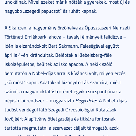
unokáinak. Mivel ezeket már kinőtték a gyerekek, most új és
nagyobb „szegedi papucsot” és ruhát kapnak.
A Skanzen, a hagyomány őrzőhelye az Ópusztaszeri Nemzeti
Történeti Emlékpark, ahova – tavalyi élményeit felidézve –
idén is elzarándokolt Bert Sakmann. Feleségével együtt
április 4-én kirándultak. Beléptek a Klebelsberg-féle
iskolaépületbe, beültek az iskolapadba. A nekik szóló
bemutatón a Nobel-díjas arra is kíváncsi volt, milyen érzés
„körmöst" kapni. Adatokkal bizonyították számára, miért
számít a magyar oktatástörténet egyik csúcspontjának a
népiskolai rendszer – magyarázta
Hegyi Péter
. A Nobel-díjas
tudóst vendégül látó Szegedi Orvosbiológiai Kutatások
Jövőjéért Alapítvány ötletgazdája és titkára fontosnak
tartotta megmutatni a szervezet céljait támogató, azok