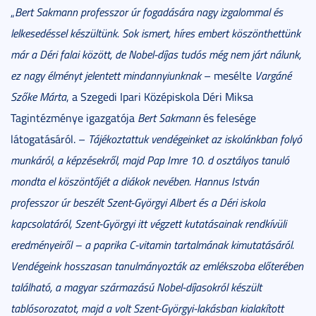
„
Bert Sakmann
professzor úr fogadására nagy izgalommal és
lelkesedéssel készültünk. Sok ismert, híres embert köszönthettünk
már a Déri falai között, de Nobel-díjas tudós még nem járt nálunk,
ez nagy élményt jelentett mindannyiunknak
– mesélte
Vargáné
Szőke Márta
, a Szegedi Ipari Középiskola Déri Miksa
Tagintézménye igazgatója
Bert Sakmann
és felesége
látogatásáról. –
Tájékoztattuk vendégeinket az iskolánkban folyó
munkáról, a képzésekről, majd Pap Imre 10. d osztályos tanuló
mondta el köszöntőjét a diákok nevében. Hannus István
professzor úr beszélt Szent-Györgyi Albert és a Déri iskola
kapcsolatáról, Szent-Györgyi itt végzett kutatásainak rendkívüli
eredményeiről – a paprika C-vitamin tartalmának kimutatásáról.
Vendégeink hosszasan tanulmányozták az emlékszoba előterében
található, a magyar származású Nobel-díjasokról készült
tablósorozatot, majd a volt Szent-Györgyi-lakásban kialakított