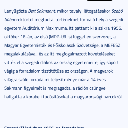
Lenyűgözte
Bert Sakmannt
, mikor tavalyi látogatásakor
Szabó
Gábor
rektortól megtudta: történelmet formáló hely a szegedi
egyetem Auditórium Maximuma. Itt pattant ki a szikra 1956.
október 16-án, az első (MDP-től is) független szervezet, a
Magyar Egyetemisták és Főiskolások Szövetsége, a MEFESZ
megalakulásával, és az itt megfogalmazott követeléseket
vitték el a szegedi diákok az ország egyetemeire, így söpört
végig a forradalom tisztítótüze az országon. A magyarok
világra szóló forradalmi teljesítménye már a 14 éves
Sakmann figyelmét is megragadta: a rádión csüngve
hallgatta a korabeli tudósításokat a magyarországi harcokról.
Szegedről indult az 1956-os forradalom