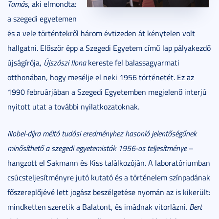
Tamás
, aki elmondta:
a szegedi egyetemen
és a vele történtekről három évtizeden át kénytelen volt
hallgatni. Először épp a Szegedi Egyetem című lap pályakezdő
újságírója,
Újszászi Ilona
kereste fel balassagyarmati
otthonában, hogy mesélje el neki 1956 történetét. Ez az
1990 februárjában a Szegedi Egyetemben megjelenő interjú
nyitott utat a további nyilatkozatoknak.
Nobel-díjra méltó tudósi eredményhez hasonló jelentőségűnek
minősíthető a szegedi egyetemisták 1956-os teljesítménye
–
hangzott el Sakmann és Kiss találkozóján. A laboratóriumban
csúcsteljesítményre jutó kutató és a történelem színpadának
főszereplőjévé lett jogász beszélgetése nyomán az is kikerült:
mindketten szeretik a Balatont, és imádnak vitorlázni.
Bert