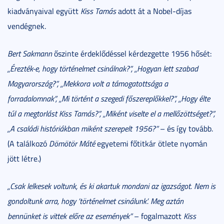
kiadványaival együtt
Kiss Tamás
adott át a Nobel-díjas
vendégnek.
Bert Sakmann
őszinte érdeklődéssel kérdezgette 1956 hősét:
„Érezték-e, hogy történelmet csinálnak?”, „Hogyan lett szabad
Magyarország?”, „Mekkora volt a támogatottsága a
forradalomnak”, „Mi történt a szegedi főszereplőkkel?”, „Hogy élte
túl a megtorlást Kiss Tamás?”, „Miként viselte el a mellőzöttséget?”,
„A családi históriákban miként szerepelt 1956?”
– és így tovább.
(A találkozó
Dömötör Máté
egyetemi főtitkár ötlete nyomán
jött létre.)
„Csak lelkesek voltunk, és ki akartuk mondani az igazságot. Nem is
gondoltunk arra, hogy ’történelmet csinálunk’. Meg aztán
bennünket is vittek előre az események”
– fogalmazott
Kiss