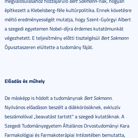
megvalósulásához hozzájáruló
Bert Sakmann
-nak, hogyan
építkezett a Klebelsberg-féle kultúrpolitika. Ennek követésre
méltó eredményességét mutatja, hogy Szent-Györgyi Albert
a szegedi egyetemen Nobel-díjra érdemes kutatómunkát
végezhetett. E teljesítmény előtti tisztelgésül
Bert Sakmann
Ópusztaszeren elültette a tudomány fáját.
Előadás és műhely
De másképp is hódolt a tudománynak
Bert Sakmann
.
Nyilvános előadáson beszélt a diákkörösöknek, exkluzív
beszámolóval „beavatást tartott" a szegedi kutatóknak. A
Szegedi Tudományegyetem Általános Orvostudományi Kara
Farmakológiai és Farmakoterápiai Intézetében bemutatta,