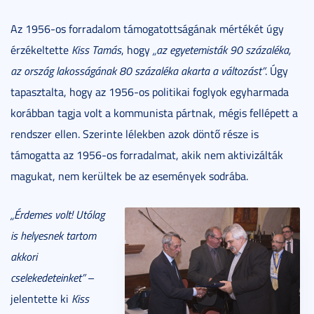
Az 1956-os forradalom támogatottságának mértékét úgy
érzékeltette
Kiss Tamás
, hogy
„az egyetemisták 90 százaléka,
az ország lakosságának 80 százaléka akarta a változást”
. Úgy
tapasztalta, hogy az 1956-os politikai foglyok egyharmada
korábban tagja volt a kommunista pártnak, mégis fellépett a
rendszer ellen. Szerinte lélekben azok döntő része is
támogatta az 1956-os forradalmat, akik nem aktivizálták
magukat, nem kerültek be az események sodrába.
„Érdemes volt! Utólag
is helyesnek tartom
akkori
cselekedeteinket”
–
jelentette ki
Kiss