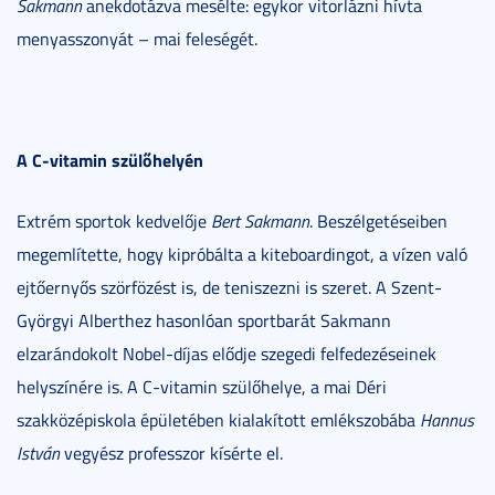
Sakmann
anekdotázva mesélte: egykor vitorlázni hívta
menyasszonyát – mai feleségét.
A C-vitamin szülőhelyén
Extrém sportok kedvelője
Bert Sakmann
. Beszélgetéseiben
megemlítette, hogy kipróbálta a kiteboardingot, a vízen való
ejtőernyős szörfözést is, de teniszezni is szeret. A Szent-
Györgyi Alberthez hasonlóan sportbarát Sakmann
elzarándokolt Nobel-díjas elődje szegedi felfedezéseinek
helyszínére is. A C-vitamin szülőhelye, a mai Déri
szakközépiskola épületében kialakított emlékszobába
Hannus
István
vegyész professzor kísérte el.