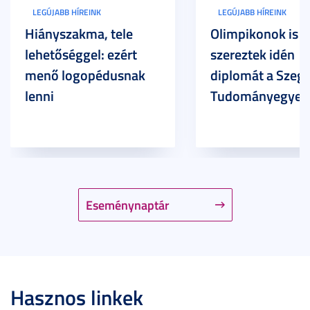
LEGÚJABB HÍREINK
LEGÚJABB HÍREINK
Hiányszakma, tele
Olimpikonok is
lehetőséggel: ezért
szereztek idén
menő logopédusnak
diplomát a Szege
lenni
Tudományegyet
Eseménynaptár
Hasznos linkek