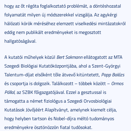
hogy az őt régóta foglalkoztató problémát, a döntéshozatal
folyamatát milyen új módszerekkel vizsgálja. Az agykérgi
hálózati körök méréséhez elemzett viselkedési mintázatokról
eddig nem publikált eredményeket is megosztott
hallgatóságával.
A kutatói műhelyek közül
Bert Sakmann
ellátogatott az MTA
Szegedi Biológiai Kutatóközpontjába, ahol a Szent-Györgyi
Talentum-díjat elsőként tőle átvevő kitüntetett,
Papp Balázs
és csoportja is dolgozik. Találkozott – többek között –
Ormos
Pállal
, az SZBK főigazgatójával. Ezzel a gesztussal is
támogatta a német fiziológus a Szegedi Orvosbiológiai
Kutatások Jövőjéért Alapítványt, amelynek kiemelt célja,
hogy helyben tartson és Nobel-díjra méltó tudományos
eredményekre ösztönözzön fiatal tudósokat.