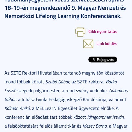
18-19-én megrendezendő 9. Magyar Nemzeti és
Nemzetközi Lifelong Learning Konferenciának.
Cikk nyomtatás
Link küldés
Az SZTE Rektori Hivatalában tartandó megnyitón köszöntőt
mond többek között
Szabó Gábor
, az SZTE rektora,
Botka
László
szegedi polgármester, a rendezvény védnöke,
Galambos
Gábor
, a Juhász Gyula Pedagógusképző Kar dékánja, valamint
Kálmán Anikó
, a MELLearN Egyesület ügyvezető elnöke. A
konferencián előadást tart többek között
Klinghammer István,
a felsőoktatásért felelős államtitkár és
Mezey Barna
, a Magyar