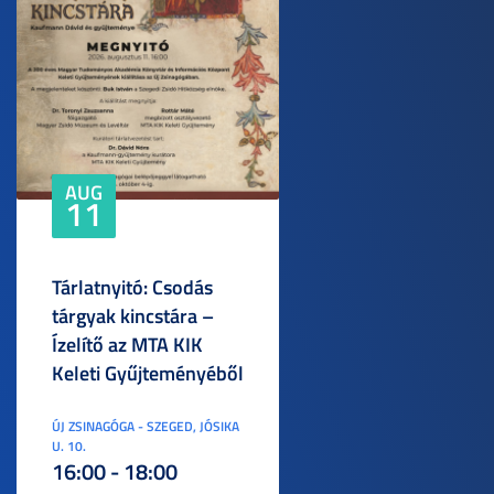
AUG
11
Tárlatnyitó: Csodás
tárgyak kincstára –
Ízelítő az MTA KIK
Keleti Gyűjteményéből
ÚJ ZSINAGÓGA - SZEGED, JÓSIKA
U. 10.
16:00 - 18:00