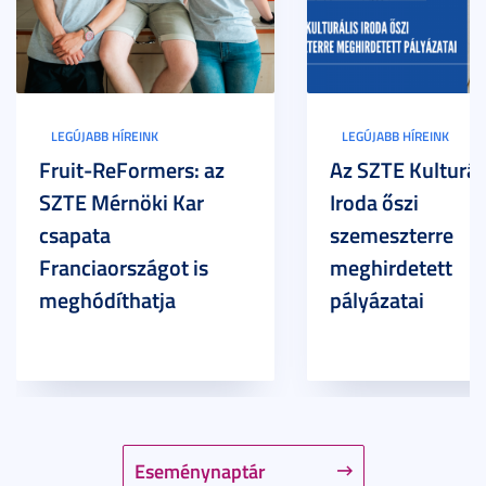
LEGÚJABB HÍREINK
LEGÚJABB HÍREINK
Fruit-ReFormers: az
Az SZTE Kulturál
SZTE Mérnöki Kar
Iroda őszi
csapata
szemeszterre
Franciaországot is
meghirdetett
meghódíthatja
pályázatai
Eseménynaptár