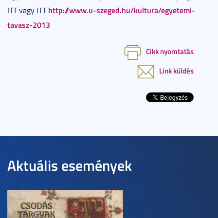
http://www.u-szeged.hu/kultura/egyetemi-
ITT vagy ITT
tavasz-2013
Cikk nyomtatás
Link küldés
Aktuális események