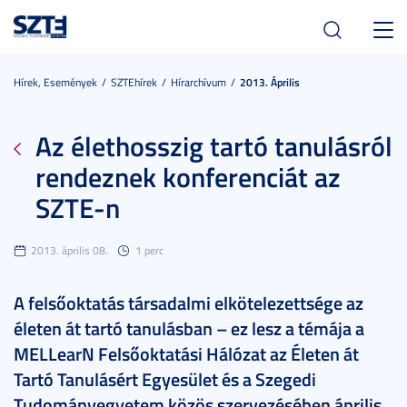
Toggl
navig
Hírek, Események
SZTEhírek
Hírarchívum
2013. Április
Az élethosszig tartó tanulásról
rendeznek konferenciát az
SZTE-n
2013. április 08.
1 perc
A felsőoktatás társadalmi elkötelezettsége az
életen át tartó tanulásban – ez lesz a témája a
MELLearN Felsőoktatási Hálózat az Életen át
Tartó Tanulásért Egyesület és a Szegedi
Tudományegyetem közös szervezésében április