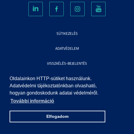
SÜTIKEZELÉS
ADATVÉDELEM
VISSZAÉLÉS-BEJELENTÉS
KÖZÉRDEKŰ ADATOK
Oldalainkon HTTP-sütiket használunk.
Adatvédelmi tájékoztatónkban olvasható,
hogyan gondoskodunk adatai védelméről.
IMPRESSZUM
További információ
SEGÍTSÉG
Elfogadom
© 2010 SZEGEDI TUDOMÁNYEGYETEM. MINDEN JOG FENNTARTVA.